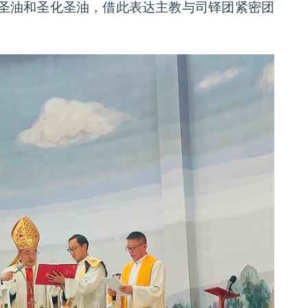
圣油和圣化圣油，借此表达主教与司铎团紧密团