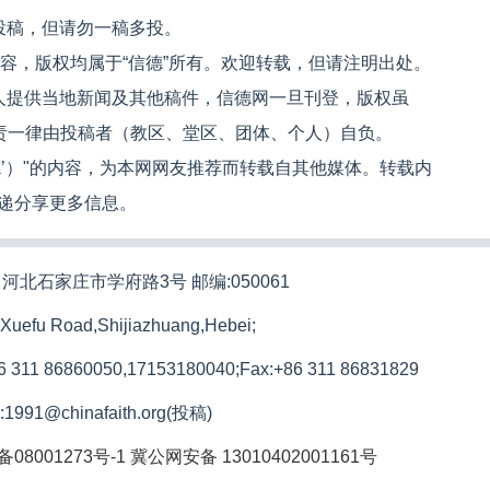
投稿，但请勿一稿多投。
内容，版权均属于“信德”所有。欢迎转载，但请注明出处。
人提供当地新闻及其他稿件，信德网一旦刊登，版权虽
文责一律由投稿者（教区、堂区、团体、个人）自负。
信德’）"的内容，为本网网友推荐而转载自其他媒体。转载内
递分享更多信息。
河北石家庄市学府路3号 邮编:050061
 Xuefu Road,Shijiazhuang,Hebei;
86 311 86860050,17153180040;
Fax:+86 311 86831829
l:1991@chinafaith.org(投稿)
备08001273号-1
冀公网安备 13010402001161号