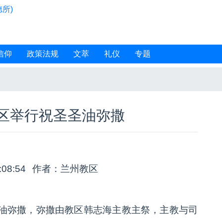
所)
信仰
政策法规
文萃
礼仪
专题
区举行祝圣圣油弥撒
:08:54
作者：兰州教区
圣油弥撒，弥撒由教区韩志海主教主祭，主教与司