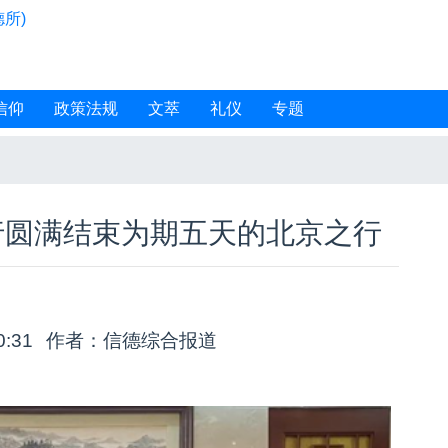
所)
信仰
政策法规
文萃
礼仪
专题
行圆满结束为期五天的北京之行
0:31
作者：信德综合报道