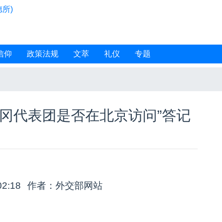
所)
信仰
政策法规
文萃
礼仪
专题
冈代表团是否在北京访问”答记
02:18
作者：外交部网站