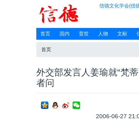
信德文化学会(信德
首页
国内
普世
人物
文献
首页
外交部发言人姜瑜就“梵蒂
者问
2006-06-27 21: