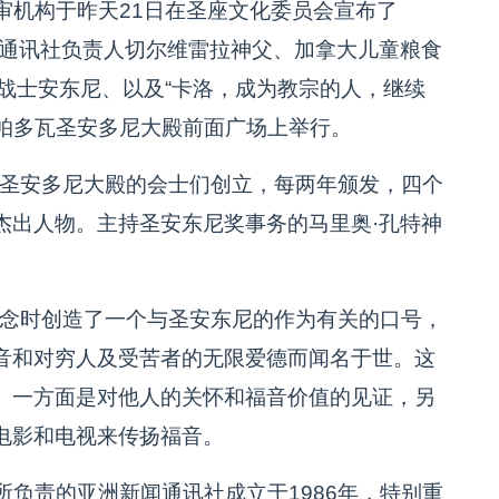
机构于昨天21日在圣座文化委员会宣布了
闻通讯社负责人切尔维雷拉神父、加拿大儿童粮食
的战士安东尼、以及“卡洛，成为教宗的人，继续
在帕多瓦圣安多尼大殿前面广场上举行。
瓦圣安多尼大殿的会士们创立，每两年颁发，四个
杰出人物。主持圣安东尼奖事务的马里奥·孔特神
纪念时创造了一个与圣安东尼的作为有关的口号，
音和对穷人及受苦者的无限爱德而闻名于世。这
。一方面是对他人的关怀和福音价值的见证，另
电影和电视来传扬福音。
负责的亚洲新闻通讯社成立于1986年，特别重