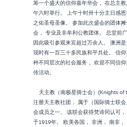
筹一个盛大的信仰嘉年华会， 在总主
午六时举行。 上午十时卅十分主日感恩
之佑圣母圣像。 参加此次盛会的团体摊
会， 专业及非牟利公教团体。 总堂前广
因此吸引参观来宾超过万余人。 澳洲是
现时有一百三十多民族和平共处。 信
种不同层次的社会服务， 欢迎不同信仰
传活动。
天主教（南极星骑士会）(Knights of the
注册天主教社团， 属于（国际骑士联会）(Internati
会成员之一。 该联会获得梵谛冈认可，
于1919年。 欧美各国， 非洲， 南非