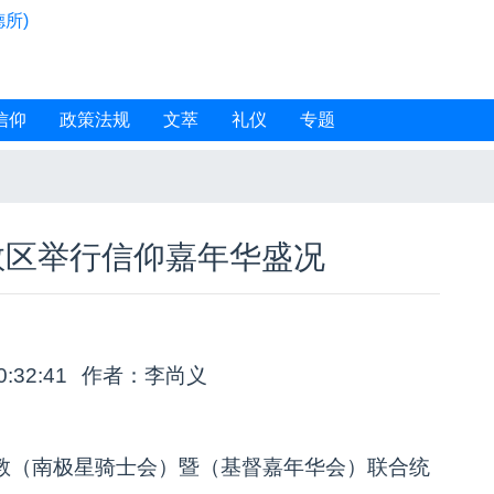
所)
信仰
政策法规
文萃
礼仪
专题
教区举行信仰嘉年华盛况
0:32:41
作者：李尚义
主教（南极星骑士会）暨（基督嘉年华会）联合统