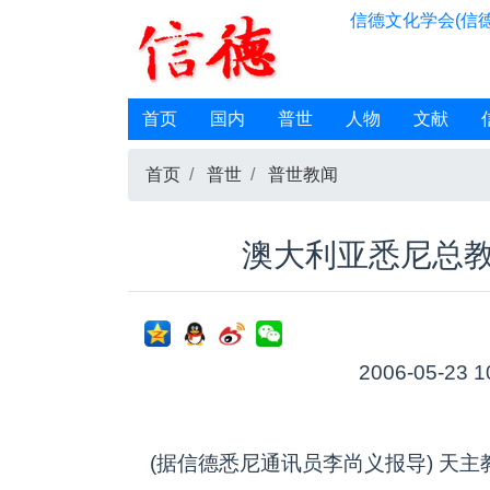
信德文化学会(信德
首页
国内
普世
人物
文献
首页
普世
普世教闻
澳大利亚悉尼总
2006-05-23 1
(据信德悉尼通讯员李尚义报导) 天