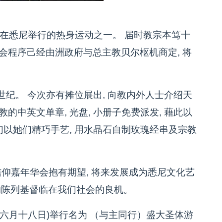
在悉尼举行的热身运动之一。 届时教宗本笃十
会程序己经由洲政府与总主教贝尔枢机商定, 将
纪。 今次亦有摊位展出, 向教内外人士介绍天
的中英文单章, 光盘, 小册子免费派发, 藉此以
们以她们精巧手艺, 用水晶石自制玫瑰经串及宗教
仰嘉年华会抱有期望, 将来发展成为悉尼文化艺
的陈列基督临在我们社会的良机。
六月十八日)举行名为 （与主同行）盛大圣体游