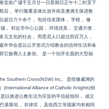
教座堂前广埸于五月廿一日星期日正午十二时至下
祭后， 举行隆重圣体出游并祝圣澳洲主保进教
位超过六十余个， 包括信友团体， 学校， 修
埸， 邻近市中心公园， 环境优美， 交通方便，
多元文化的社会， 而悉尼人口超过四百万人，
仰嘉年华会是以公开形式介绍教会的信仰生活和各
其它族裔人士参加。 是一个别开生面的大型福
 Southern Cross(NSW) Inc。 是纽修威洲的
onal Alliance of Catholic Knights)创
 是以推进公教生活为宗旨的平信徒组织， 成立
， 巴基斯坦， 菲律宾， 及纽西兰等国家均有相同