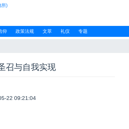
所)
信仰
政策法规
文萃
礼仪
专题
圣召与自我实现
05-22 09:21:04