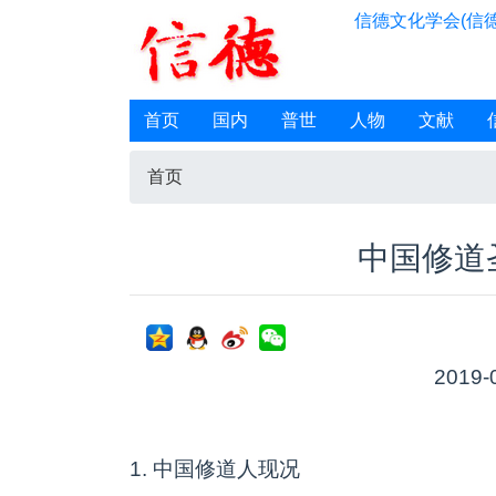
信德文化学会(信德
首页
国内
普世
人物
文献
首页
中国修道
2019-
1. 中国修道人现况