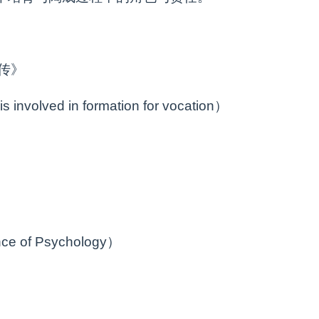
女传》
ed in formation for vocation）
f Psychology）