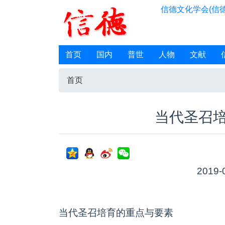
信德文化学会(信德
首页
国内
普世
人物
文献
首页
当代圣召
2019-
当代圣召培育的重点与要素