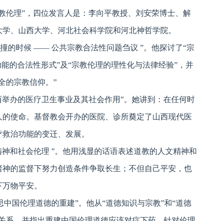
宗教伦理”，四位发言人是：李向平教授、刘安荣博士、解
大学、山西大学、河北社会科学院和河北神哲学院。
的时候 —— 公共宗教合法性问题刍议 ”。他探讨了“宗
功能的合法性形式”及“宗教伦理的理性化与法律经验”，并
全的宗教信仰。”
西举办的医疗卫生事业及其社会作用”。她讲到：在任何时
人的使命。基督教会开办的医院、诊所奠定了山西现代医
疗救治功能的变迁、发展。
神和社会伦理 ”。他用浅显的话语表述道教的人文精神和
诸神的监督下努力创造条件争取长生；不但自己平安，也
下万物平安。
中国伦理道德的重建”。他从“道德知识与宗教”和“道德
的关系，并指出重建中国伦理道德应该对症下药，针对伦理