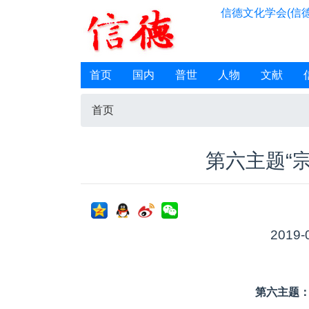
信德文化学会(信德
首页
国内
普世
人物
文献
首页
第六主题“
2019-
第六主题：