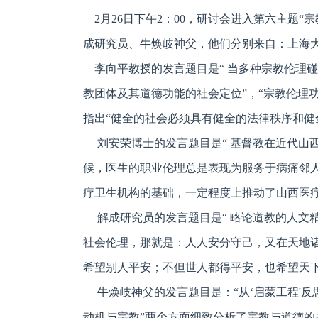
2月26日下午2：00，研讨会进入第六主题“
成研究员、牛焕岐神父，他们分别来自：上海
李向平教授的发言题目是“ 当多种宗教伦理碰撞
教团体及其道德功能的社会定位”，“宗教伦理
指出“健全的社会必须具有健全的法律秩序和健
刘安荣博士的发言题目是“ 基督教在近代山
候，医生的职业伦理总是表现为服务于病痛邻
疗卫生机构的基础，一定程度上推动了山西医
解成研究员的发言题目是“ 略论道教的人文精
社会伦理，那就是：人人安分守己，又在天地
希望别人平安；不但世人都得平安，也希望天
牛焕岐神父的发言题目是：“从‘启蒙工程'反思
动机与宗教”两个方面细致分析了宗教与道德