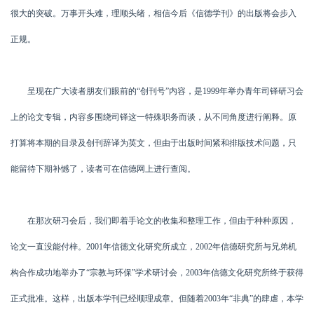
很大的突破。万事开头难，理顺头绪，相信今后《信德学刊》的出版将会步入
正规。
呈现在广大读者朋友们眼前的“创刊号”内容，是1999年举办青年司铎研习会
上的论文专辑，内容多围绕司铎这一特殊职务而谈，从不同角度进行阐释。原
打算将本期的目录及创刊辞译为英文，但由于出版时间紧和排版技术问题，只
能留待下期补憾了，读者可在信德网上进行查阅。
在那次研习会后，我们即着手论文的收集和整理工作，但由于种种原因，
论文一直没能付梓。2001年信德文化研究所成立，2002年信德研究所与兄弟机
构合作成功地举办了“宗教与环保”学术研讨会，2003年信德文化研究所终于获得
正式批准。这样，出版本学刊已经顺理成章。但随着2003年“非典”的肆虐，本学