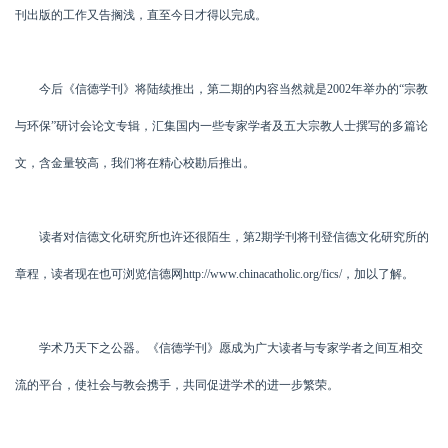
刊出版的工作又告搁浅，直至今日才得以完成。
今后《信德学刊》将陆续推出，第二期的内容当然就是2002年举办的“宗教
与环保”研讨会论文专辑，汇集国内一些专家学者及五大宗教人士撰写的多篇论
文，含金量较高，我们将在精心校勘后推出。
读者对信德文化研究所也许还很陌生，第2期学刊将刊登信德文化研究所的
章程，读者现在也可浏览信德网http://www.chinacatholic.org/fics/，加以了解。
学术乃天下之公器。《信德学刊》愿成为广大读者与专家学者之间互相交
流的平台，使社会与教会携手，共同促进学术的进一步繁荣。