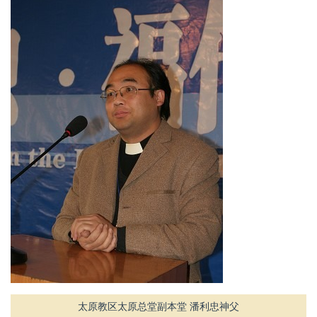
太原教区太原总堂副本堂 潘利忠神父