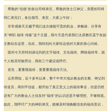
尊敬的“信德”的各位司铎弟兄，尊敬的张士江神父，亲爱的司铎
同仁弟兄们，各位领导、来宾，大家上午好：
非常感谢天主赐予我们这次难能可贵的机会，来畅谈、分享有
关“铎职·福传·传媒”这个主题，我今天是代表我们太原教区孟宁友副
主教站在这里，在此，我特别向大家转达他对大家的衷心问候。
面对今天所特别谈论到的文字福传、文化福传、网络福传等，就
个人牧灵经验而论，我有三个建议或呼吁。
首先，要重视福传，更要重视福传方法。
众所周知，近十多年以来，整个中华大地从教会的主教、神父到
传道员，再到平信徒，都开始了真正意义上的福传事业，但是仍然
还有广大的教会人士信友对“福传”的认识还是不够理想、不够彻底。
故此，我呼吁广大的神职弟兄，能够及时地唤醒信友的福传意识，