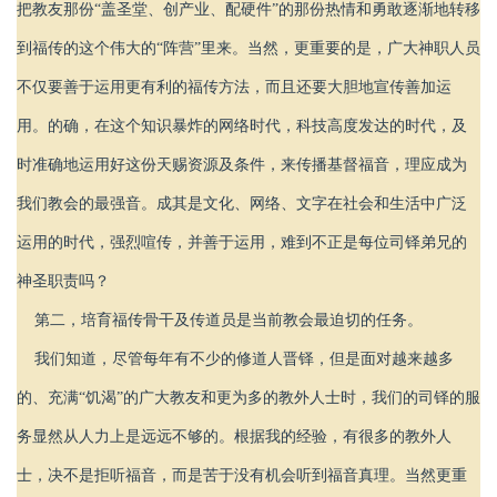
把教友那份“盖圣堂、创产业、配硬件”的那份热情和勇敢逐渐地转移
到福传的这个伟大的“阵营”里来。当然，更重要的是，广大神职人员
不仅要善于运用更有利的福传方法，而且还要大胆地宣传善加运
用。的确，在这个知识暴炸的网络时代，科技高度发达的时代，及
时准确地运用好这份天赐资源及条件，来传播基督福音，理应成为
我们教会的最强音。成其是文化、网络、文字在社会和生活中广泛
运用的时代，强烈喧传，并善于运用，难到不正是每位司铎弟兄的
神圣职责吗？
第二，培育福传骨干及传道员是当前教会最迫切的任务。
我们知道，尽管每年有不少的修道人晋铎，但是面对越来越多
的、充满“饥渴”的广大教友和更为多的教外人士时，我们的司铎的服
务显然从人力上是远远不够的。根据我的经验，有很多的教外人
士，决不是拒听福音，而是苦于没有机会听到福音真理。当然更重