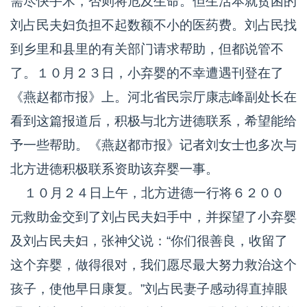
需尽快手术，否则将危及生命。但生活本就贫困的
刘占民夫妇负担不起数额不小的医药费。刘占民找
到乡里和县里的有关部门请求帮助，但都说管不
了。１０月２３日，小弃婴的不幸遭遇刊登在了
《燕赵都市报》上。河北省民宗厅康志峰副处长在
看到这篇报道后，积极与北方进德联系，希望能给
予一些帮助。《燕赵都市报》记者刘女士也多次与
北方进德积极联系资助该弃婴一事。
１０月２４日上午，北方进德一行将６２００
元救助金交到了刘占民夫妇手中，并探望了小弃婴
及刘占民夫妇，张神父说：“你们很善良，收留了
这个弃婴，做得很对，我们愿尽最大努力救治这个
孩子，使他早日康复。”刘占民妻子感动得直掉眼