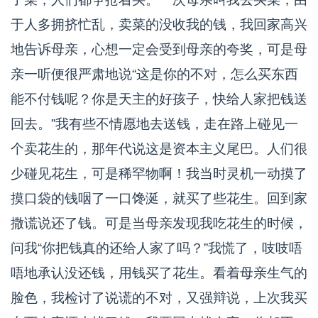
于人多拥挤忙乱，卖菜的没收我的钱，我回家高兴
地告诉母亲，心想一定会受到母亲的夸奖，可是母
亲一听便很严肃地说“这是你的不对，怎么买东西
能不付钱呢？你是天主的好孩子，快给人家把钱送
回去。”我有些不情愿地去送钱，走在路上碰见一
个卖花生的，那年代说这是资本主义尾巴。人们很
少碰见花生，可是稀罕物啊！我当时灵机一动摸了
摸口袋的钱咽了一口馋涎，就买了些花生。回到家
撒谎说还了钱。可是当母亲发现我吃花生的时候，
问我“你把钱真的还给人家了吗？”我慌了，吱吱唔
唔地承认没还钱，用钱买了花生。看着母亲生气的
脸色，我检讨了说谎的不对，又强辩说，上次我买