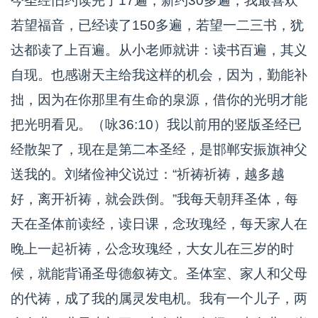
今圣经旧约读完了17遍，新约30多遍，我最喜欢
若望福音，已经读了150多遍，若望一二三书，犹
达都读了上百遍。从小老师就讲：读书百遍，其义
自现。也感谢天主给我这样的机会，因为，勤能补
拙，因为在你那里有生命的泉源，借你的光明才能
把光明看见。（咏36:10）我以前用的竖版圣经已
经散架了，现在是第二本圣经，是邯郸安振旗神父
送我的。刘绪俭神父说过：“祈祷祈祷，越多越
好，离开祈祷，就会跌倒。”我每天朝拜圣体，每
天在圣体前读经，读日课，念玫瑰经，每天家人在
晚上一起祈祷，公念玫瑰经，大女儿在三岁的时
候，就能背诵圣母德叙祷文。圣体室、家人和父母
的代祷，成了我的属灵发电机。我有一个儿子，两