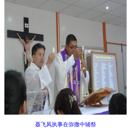
聂飞凤执事在弥撒中辅祭