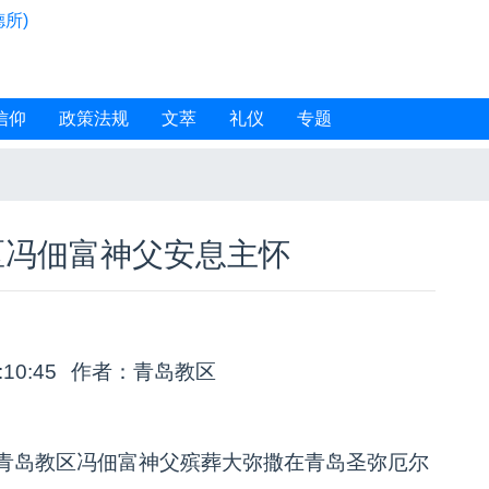
所)
信仰
政策法规
文萃
礼仪
专题
区冯佃富神父安息主怀
:10:45
作者：青岛教区
，青岛教区冯佃富神父殡葬大弥撒在青岛圣弥厄尔