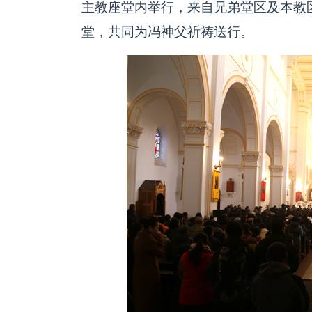
主教座堂内举行，来自兄弟堂区及本教区
堂，共同为冯神父祈祷送行。