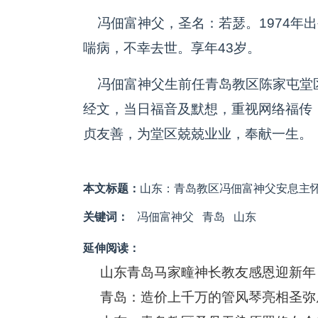
冯佃富神父，圣名：若瑟。1974年出生
喘病，不幸去世。享年43岁。
冯佃富神父生前任青岛教区陈家屯堂区
经文，当日福音及默想，重视网络福传
贞友善，为堂区兢兢业业，奉献一生。
本文标题：
山东：青岛教区冯佃富神父安息主
关键词：
冯佃富神父
青岛
山东
延伸阅读：
山东青岛马家疃神长教友感恩迎新年
青岛：造价上千万的管风琴亮相圣弥