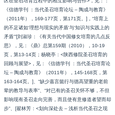
区在圣召培育过程中的相互影响与合作>，见：：
《信德学刊 ：当代圣召培育论坛 – 陶成与教育》
（2011年），169-177页，第171页。]，“培育上
的不足诸如‘理想与现实的矛盾’与‘知识与实践上的
矛盾’”[刘淑珍：《有关当代中国修女培育的几点反
思》，见：《鼎》总第159期（2010），10-19
页，第13-14页；杨晓亭：<陕西修院圣召培育的
回顾与展望>，见：《信德学刊 ：当代圣召培育论
坛 – 陶成与教育》（2011年），145-168页，第
163-164页。]、“缺少嘉言懿行与德高望重的老前
辈的教导与表率”、“对已有的圣召关怀不够，不但
影响现有圣召走向完善，而且使有意修道者望而却
步”、[翟林芳：<划向深处去 – 浅析当代圣召之现