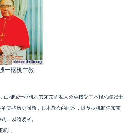
诚一枢机主教
次日，白柳诚一枢机在其东京的私人公寓接受了本报总编张士
在的某些历史问题，日本教会的回应，以及枢机卸任东京
采访，以飨读者。
枢机”。