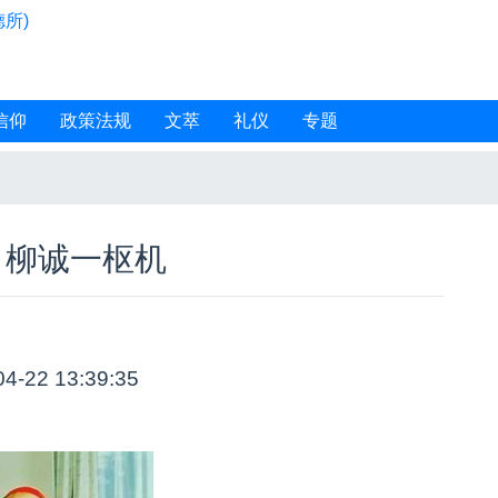
所)
信仰
政策法规
文萃
礼仪
专题
白柳诚一枢机
04-22 13:39:35