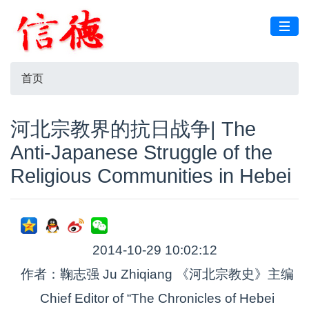
首页
河北宗教界的抗日战争| The
Anti-Japanese Struggle of the
Religious Communities in Hebei
2014-10-29 10:02:12
作者：鞠志强 Ju Zhiqiang 《河北宗教史》主编
Chief Editor of “The Chronicles of Hebei