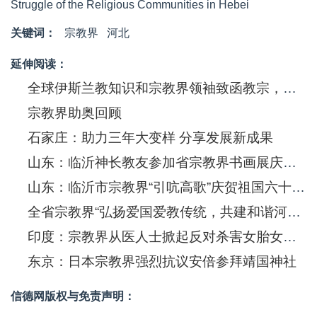
Struggle of the Religious Communities in Hebei
关键词：
宗教界
河北
延伸阅读：
全球伊斯兰教知识和宗教界领袖致函教宗，愿共为世界和平努力
宗教界助奥回顾
石家庄：助力三年大变样 分享发展新成果
山东：临沂神长教友参加省宗教界书画展庆祝建国六十年
山东：临沂市宗教界“引吭高歌”庆贺祖国六十华诞
全省宗教界“弘扬爱国爱教传统，共建和谐河北”主题教育活动现场经验交流会在唐山市召开
印度：宗教界从医人士掀起反对杀害女胎女婴的运动
东京：日本宗教界强烈抗议安倍参拜靖国神社
信德网版权与免责声明：