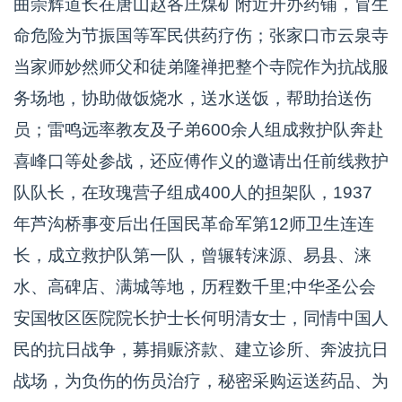
曲崇辉道长在唐山赵各庄煤矿附近开办药铺，冒生
命危险为节振国等军民供药疗伤；张家口市云泉寺
当家师妙然师父和徒弟隆禅把整个寺院作为抗战服
务场地，协助做饭烧水，送水送饭，帮助抬送伤
员；雷鸣远率教友及子弟600余人组成救护队奔赴
喜峰口等处参战，还应傅作义的邀请出任前线救护
队队长，在玫瑰营子组成400人的担架队，1937
年芦沟桥事变后出任国民革命军第12师卫生连连
长，成立救护队第一队，曾辗转涞源、易县、涞
水、高碑店、满城等地，历程数千里;中华圣公会
安国牧区医院院长护士长何明清女士，同情中国人
民的抗日战争，募捐赈济款、建立诊所、奔波抗日
战场，为负伤的伤员治疗，秘密采购运送药品、为