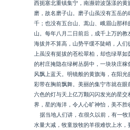
西扼塞北重镇集宁，南濒碧波荡漾的黄
磨，故名磨子山。磨子山虽没有五岳的
千；也没有五台山、蒿山、峨眉山那样
山。每年八月二日前后，成千上万的教
海拔并不算高，山势平缓不陡峭，人们
上虽没有挺拔的苍松翠柏，却也绿草如
的村庄掩隐在绿树丛荫中，一块块庄稼
风飘上蓝天。明镜般的黄旗海，在阳光
彩带在胸前飘舞。美丽的集宁市就在眼
六色的灯与天上亿万颗闪闪发光的星交
界，星的海洋，令人心旷神怡，美不胜
据当地人们讲，在很久以前，有一牧
水量大减，牧童放牧的羊很难饮上水，