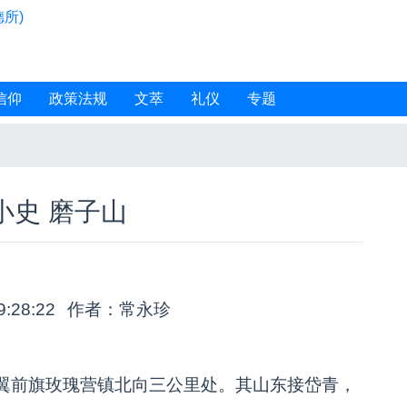
所)
信仰
政策法规
文萃
礼仪
专题
小史 磨子山
9:28:22
作者：常永珍
翼前旗玫瑰营镇北向三公里处。其山东接岱青，