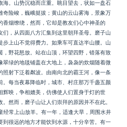
旗海。山势沉稳而庄重。眺目望去，状如一盘石
雄奇险峻，巍峨挺拔；黄山的云山雾海，景象万
的香烟缭绕，然而，它却是教友们心中神圣的
友们，从四面八方汇集到这里朝拜圣母。磨子山
徒步上山不觉得费力。如乘车可直达半山腰。山
茵，野花怒放。站在山顶，环望四野，错落有致
像翠绿的地毯铺盖在大地上，袅袅的炊烟随着微
的照射下泛着粼波。由南向北的霸王河，像一条
前。每当夜幕降临时，城市、村庄那万千盏五颜
相辉映，争相媲美，仿佛使人们置身于灯的世
收。然而，磨子山让人们崇拜的原因并不在此。
童经常上山放羊。有一年，适逢大旱，周围水井
要到很远的地方才能饮到水源，十分辛苦。有一