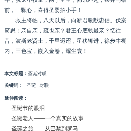
前，一颗心，喜得圣婴拍小手！
救主将临，八天以后，向新君敬献忠信。伏案
窃思：亲自亲，疏也亲？君王心底孰最亲？忆往
昔，波斯老贤士，千里迢迢，星移辄进，徐步牛棚
内，三色宝，嵌入金卷，耀尘寰！
本文标题：
圣诞对联
关键词：
圣诞
对联
延伸阅读：
圣诞节的眼泪
圣诞老人——一个真实的故事
圣诞之旅——从巴黎到罗马