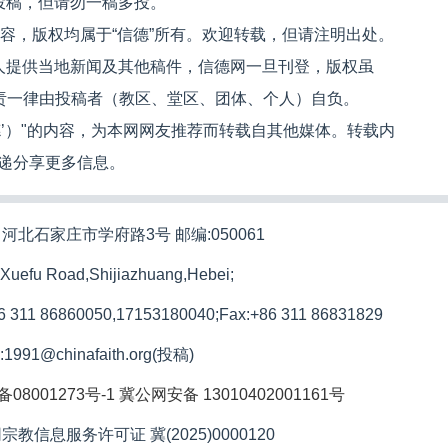
投稿，但请勿一稿多投。
内容，版权均属于“信德”所有。欢迎转载，但请注明出处。
人提供当地新闻及其他稿件，信德网一旦刊登，版权虽
文责一律由投稿者（教区、堂区、团体、个人）自负。
信德’）"的内容，为本网网友推荐而转载自其他媒体。转载内
递分享更多信息。
河北石家庄市学府路3号 邮编:050061
 Xuefu Road,Shijiazhuang,Hebei;
86 311 86860050,17153180040;
Fax:+86 311 86831829
l:1991@chinafaith.org(投稿)
备08001273号-1
冀公网安备 13010402001161号
宗教信息服务许可证 冀(2025)0000120