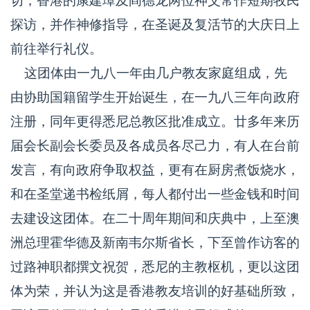
切，香港的康建璋及阎德龙两位神父常作短期牧民
探访，并作神修指导，在圣诞及复活节的大庆日上
前往举行礼仪。
这团体由一九八一年由几户教友家庭组成，先
由协助国籍留学生开始诞生，在一九八三年向政府
注册，同年更得悉尼总教区批准成立。廿多年来历
届会长副会长委员及各成员各尽己力，有人在台前
发言，有向政府争取权益，更有在厨房煮饭烧水，
和在圣堂递书检纸屑，每人都付出一些金钱和时间
去建设这团体。在二十周年期间和庆典中，上至澳
洲总理霍华德及新南韦尔斯省长，下至曾作访客的
过路神职都撰文祝贺，悉尼的主教枢机，更以这团
体为荣，并认为这是香港教友培训的好基础所致，