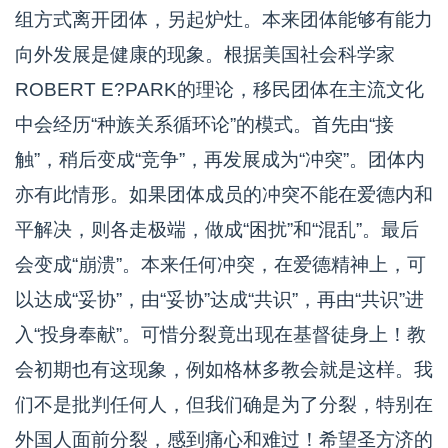
组方式离开团体，另起炉灶。本来团体能够有能力
向外发展是健康的现象。根据美国社会科学家
ROBERT E?PARK的理论，移民团体在主流文化
中会经历“种族关系循环论”的模式。首先由“接
触”，稍后变成“竞争”，再发展成为“冲突”。团体内
亦有此情形。如果团体成员的冲突不能在爱德内和
平解决，则各走极端，做成“困扰”和“混乱”。最后
会变成“崩溃”。本来任何冲突，在爱德精神上，可
以达成“妥协”，由“妥协”达成“共识”，再由“共识”进
入“投身奉献”。可惜分裂竟出现在基督徒身上！教
会初期也有这现象，例如格林多教会就是这样。我
们不是批判任何人，但我们确是为了分裂，特别在
外国人面前分裂，感到痛心和难过！希望圣方济的