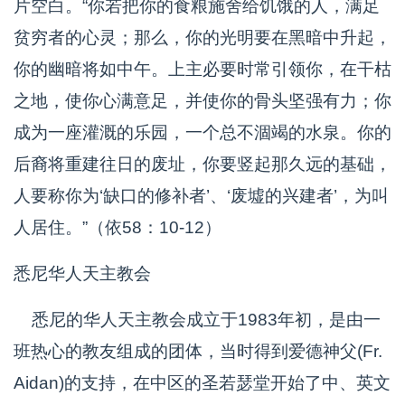
片空白。“你若把你的食粮施舍给饥饿的人，满足
贫穷者的心灵；那么，你的光明要在黑暗中升起，
你的幽暗将如中午。上主必要时常引领你，在干枯
之地，使你心满意足，并使你的骨头坚强有力；你
成为一座灌溉的乐园，一个总不涸竭的水泉。你的
后裔将重建往日的废址，你要竖起那久远的基础，
人要称你为‘缺口的修补者’、‘废墟的兴建者’，为叫
人居住。”（依58：10-12）
悉尼华人天主教会
悉尼的华人天主教会成立于1983年初，是由一
班热心的教友组成的团体，当时得到爱德神父(Fr.
Aidan)的支持，在中区的圣若瑟堂开始了中、英文