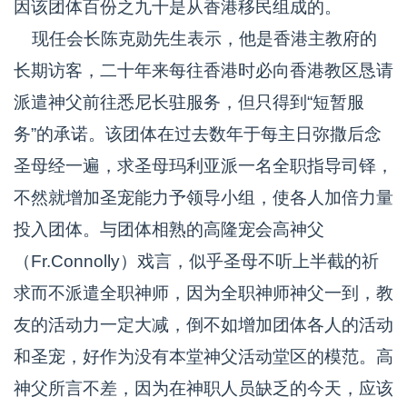
因该团体百份之九十是从香港移民组成的。
现任会长陈克勋先生表示，他是香港主教府的
长期访客，二十年来每往香港时必向香港教区恳请
派遣神父前往悉尼长驻服务，但只得到“短暂服
务”的承诺。该团体在过去数年于每主日弥撒后念
圣母经一遍，求圣母玛利亚派一名全职指导司铎，
不然就增加圣宠能力予领导小组，使各人加倍力量
投入团体。与团体相熟的高隆宠会高神父
（Fr.Connolly）戏言，似乎圣母不听上半截的祈
求而不派遣全职神师，因为全职神师神父一到，教
友的活动力一定大减，倒不如增加团体各人的活动
和圣宠，好作为没有本堂神父活动堂区的模范。高
神父所言不差，因为在神职人员缺乏的今天，应该