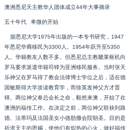
澳洲悉尼天主教华人团体成立44年大事摘录
五十年代 卑微的开始
据悉尼大学1975年出版的一本专书研究，1947
年悉尼华裔移民为3300人。1954年跃升至5350
人。华籍教友人数不多。但悉尼总主教畿莱枢机向
罗马要求派遣华籍司铎为亚洲移民服务。当时张天
乐神父在罗马得了教会法律博士学位之后，适在德
国敏斯得大学攻读教育学，而徐英发神父方才晋
铎。两位神父奉总会长之命，毅然来澳，开始了在
澳洲的福传工作。在决定之前，两位神父联袂到路
德、法蒂玛及法国圣女小德肋撒会院朝圣。目的是
祈求天主的恩赐，使他们有炽热的心火，做好福传