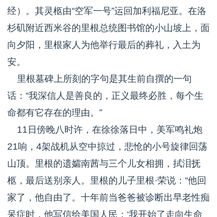
经）。其灵柩由“空军一号”运回加利福尼亚。在洛
杉矶附近西米谷的里根总统图书馆的小山坡上，面
向夕阳，里根家人为他举行最后的葬礼，入土为
安。
里根墓碑上所刻的字句是其生前自撰的一句
话：“我深信人是善良的，正义最终必胜，每个生
命都有它存在的理由。”
11日傍晚八时许，在徐徐落日中，美军鸣礼炮
21响，4架战机从空中掠过，悲怆的小号旋律回荡
山顶。里根的遗孀南茜与三个儿女相拥，拭泪抚
柩，最后送别亲人。里根的儿子里根·荣说：“他回
家了，他自由了。十年前当爸爸被诊断出早老性痴
呆症时，他写信给美国人民：‘我开始了走向生命