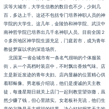
滨等大城市，大学生信教的数目也不少，少则几
百，多达上千。这还不包括专门培养神职人员的神
学院的大学生。这几年，金陵协和神学院、武汉中
南神哲学院已培养出几千名神职人员。目前全国２
０多所地区神学院生源充足，门庭若市，成为青年
教徒梦寐以求的深造场所。
北国某一省会城市有一条名气很响的个体服装
街，从一个高档时装店中，不时飘出香烛气味。店
主是新近发迹的青年夫妇。店内显赫的位置精心供
着耶稣像。男老板介绍说，他们是虔诚的天主教
徒，每逢星期日就关上店门一起到教堂望弥撒，虽
然少赚了钱，但心里踏实。女老板补充说，他们生
意的兴隆是天主赐福的结果，决心好好报答天主的