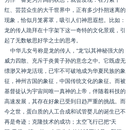
红、芸芸众生的大千世界中，正有多少扑朔迷离的
现象，恰似月笼雾罩，吸引人们神思遐想。比如：
龙的传人跪拜在十字架下这一奇特的文化景观，引
起了无数敏思好学之士的思考。
中华儿女号称是龙的传人，“龙”以其神秘强大的
威力四散、充斥于炎黄子孙的意念之中。它既虚无
缥渺又神龙活现，已牢不可破地成为华夏民族的象
征，神州古国的象征，中国传统文化的象征。而被
基督徒认为宇宙间唯一真神的上帝，伴随着科技的
高速发展，其存在好象已受到日趋严重的挑战。而
今之世，蛋白质的人工合成和试管婴儿的诞生已不
再是奇迹；克隆技术的成功；太空飞行已把“天