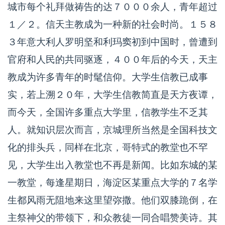
城市每个礼拜做祷告的达７０００余人，青年超过
１／２。信天主教成为一种新的社会时尚。１５８
３年意大利人罗明坚和利玛窦初到中国时，曾遭到
官府和人民的共同驱逐，４００年后的今天，天主
教成为许多青年的时髦信仰。大学生信教已成事
实，若上溯２０年，大学生信教简直是天方夜谭，
而今天，全国许多重点大学里，信教学生不乏其
人。就知识层次而言，京城理所当然是全国科技文
化的排头兵，同样在北京，哥特式的教堂也不罕
见，大学生出入教堂也不再是新闻。比如东城的某
一教堂，每逢星期日，海淀区某重点大学的７名学
生都风雨无阻地来这里望弥撒。他们双膝跪倒，在
主祭神父的带领下，和众教徒一同合唱赞美诗。其