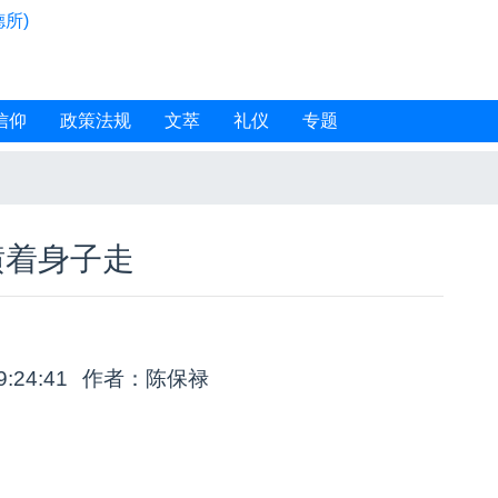
所)
信仰
政策法规
文萃
礼仪
专题
横着身子走
9:24:41
作者：陈保禄