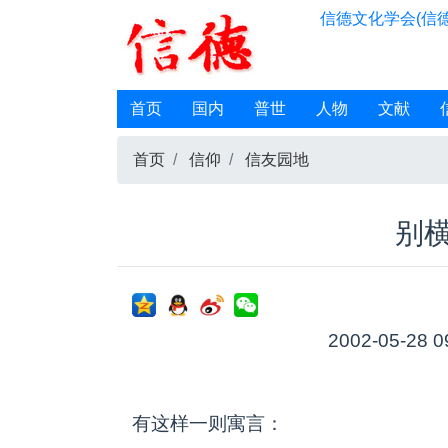
信德文化学会(信德
首页
国内
普世
人物
文献
首页
信仰
信友园地
别
2002-05-28 0
有这样一则寓言：