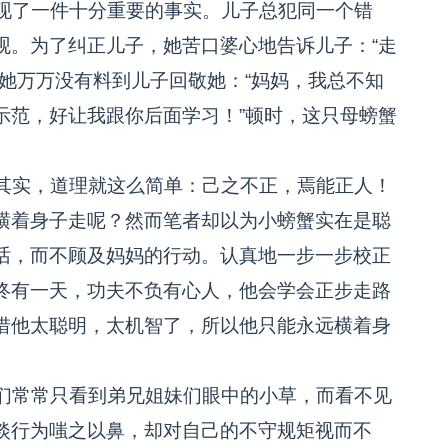
现了一件十分重要的事实。儿子总犯同一个错
观。为了纠正儿子，她苦口婆心地告诉儿子：“走
她万万没有料到儿子回敬她：“妈妈，我总不知
示范，好让我跟你后面学习！”顿时，这只母螃蟹
其实，道理就这么简单：己之不正，焉能正人！
横着身子走呢？然而笔者却以为小螃蟹实在是聪
话，而不顾及妈妈的行动。认真地一步一步校正
终有一天，功夫不负有心人，他会学会正步走路
惜他太聪明，太机智了，所以他只能永远横着身
们常常只看到弟兄姐妹们眼中的小草，而看不见
淡行为嗤之以鼻，却对自己的不守规矩视而不