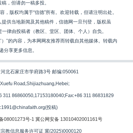
投稿，但请勿一稿多投。
内容，版权均属于“信德”所有。欢迎转载，但请注明出处。
人提供当地新闻及其他稿件，信德网一旦刊登，版权虽
文责一律由投稿者（教区、堂区、团体、个人）自负。
信德’）"的内容，为本网网友推荐而转载自其他媒体。转载内
递分享更多信息。
河北石家庄市学府路3号 邮编:050061
 Xuefu Road,Shijiazhuang,Hebei;
86 311 86860050,17153180040;
Fax:+86 311 86831829
l:1991@chinafaith.org(投稿)
备08001273号-1
冀公网安备 13010402001161号
宗教信息服务许可证 冀(2025)0000120