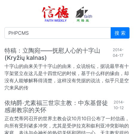
搜 索
特稿：立陶宛——抚慰人心的十字山
2014-
04-17
(Kryžių kalnas)
十字山的由来关于十字山的由来，众说纷纭，据说最早有十
字架竖立在这儿是十四世纪的时候，基于什么样的缘由，却
没有人能够解释得清楚，这样没有凭据的说法，似乎只是空
穴来风的传
依纳爵‧尤素福三世宗主教：中东基督徒
2014-
10-12
感谢教宗的关怀
正在梵蒂冈召开的世界主教会议10月10日公布了一封信函，
向所有受到诸多冲突，尤其是受伊拉克和叙利亚冲突影响的
家庭，表达与会神长的热切关怀和团结一心。天主教安提约