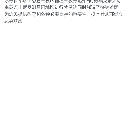
苏丹首都喀土穆总主教区辅理主教丹尼尔•阿德乌克蒙席对
南苏丹上尼罗洲马班地区进行牧灵访问时强调了接纳难民、
为难民提供教育和各种必要支持的重要性。据本社从耶稣会
总会获悉