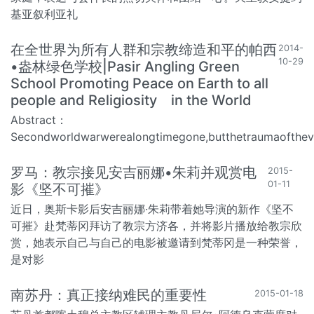
基亚叙利亚礼
在全世界为所有人群和宗教缔造和平的帕西
2014-
10-29
•盎林绿色学校|Pasir Angling Green
School Promoting Peace on Earth to all
people and Religiosity in the World
Abstract：
Secondworldwarwerealongtimegone,butthetraumaofthevict
罗马：教宗接见安吉丽娜•朱莉并观赏电
2015-
01-11
影《坚不可摧》
近日，奥斯卡影后安吉丽娜·朱莉带着她导演的新作《坚不
可摧》赴梵蒂冈拜访了教宗方济各，并将影片播放给教宗欣
赏，她表示自己与自己的电影被邀请到梵蒂冈是一种荣誉，
是对影
南苏丹：真正接纳难民的重要性
2015-01-18