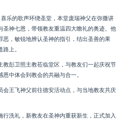
，喜乐的歌声环绕圣堂，本堂庞瑞神父在弥撒讲
与圣神七恩，带领教友重温四大瞻礼的奥迹。他
罪恶，敏锐地辨认圣神的指引，结出圣善的果
道路上。
主教彭卫照主教莅临堂区，与教友们一起庆祝节
感恩中体会到教会的共融与合一。
员会王飞神父前往德安活动点，与当地教友共庆
施行洗礼，新教友在圣神内重获新生，正式加入