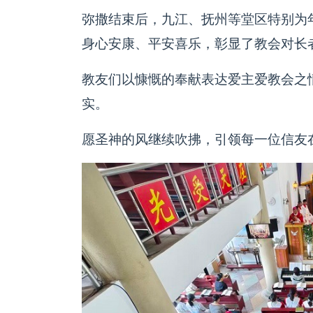
弥撒结束后，九江、抚州等堂区特别为
身心安康、平安喜乐，彰显了教会对长
教友们以慷慨的奉献表达爱主爱教会之
实。
愿圣神的风继续吹拂，引领每一位信友