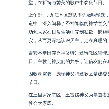
堂，在祈祷与赞美的歌声中欢庆节日。
上午8时，九江堂区鼓队率先敲响锣鼓
道中，深入阐释了圣神降临的神学意义
劝勉大家在日常生活中克制私欲、躲避
实，从而更深地认识天主，走在真理的
吉安本堂田存兴神父特别邀请教区辅理
日。主教与神父们的共祭，让信友们在
因牧灵需要，庞瑞神父特邀教区基建委
节日。
在三里罗家堂区，王富媛神父为慕道者
教会大家庭。