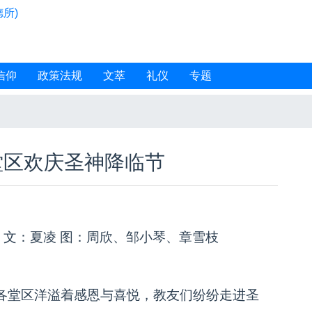
所)
信仰
政策法规
文萃
礼仪
专题
堂区欢庆圣神降临节
：文：夏凌 图：周欣、邹小琴、章雪枝
区各堂区洋溢着感恩与喜悦，教友们纷纷走进圣