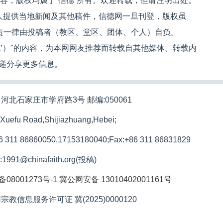
内容，版权均属于“信德”所有。欢迎转载，但请注明出处。
人提供当地新闻及其他稿件，信德网一旦刊登，版权虽
文责一律由投稿者（教区、堂区、团体、个人）自负。
信德’）"的内容，为本网网友推荐而转载自其他媒体。转载内
递分享更多信息。
河北石家庄市学府路3号 邮编:050061
 Xuefu Road,Shijiazhuang,Hebei;
86 311 86860050,17153180040;
Fax:+86 311 86831829
l:1991@chinafaith.org(投稿)
备08001273号-1
冀公网安备 13010402001161号
宗教信息服务许可证 冀(2025)0000120