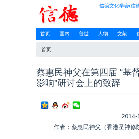
信德文化学会(信德
首页
国内
普世
人物
文献
首页
蔡惠民神父在第四届 “基
影响”研讨会上的致辞
2014-
作者：蔡惠民神父（香港圣神修