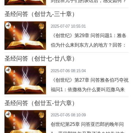
到拉班儿子们的谈话后，感受如何？
厄撒乌跑来拥抱雅各伯，扑到他颈项
答： 雅各伯听见拉班的儿子们说
上亲吻他，两人都哭了，显示出兄弟
圣经问答（创廿九-三十章）
他“夺取了我们父亲的一切”，认为自
间真挚的情感和完全的和解。3. 厄撒
2025-07-07 10:55:01
己是通过不正当手段积累财富的，这
乌看到雅各
《创世纪》第29章 问答问题1：雅各
让他感到不安。此外，他也察觉到拉
伯为什么来到东方人的地方？回答：
班的态度发生了变化，变得不像之前
因为他遵从父母依撒格和黎贝加的吩
那样友善。2. 上主对雅各伯说了什
圣经问答（创廿七-廿八章）
咐，到舅父拉班那里去找妻子，并且
么？答： 上主对雅各伯说：“你回到
2025-07-06 08:15:04
逃避因被夺取祝福而愤怒的哥哥厄撒
你的
《创世纪》第27章 问答雅各伯巧夺祝
乌。问题2：雅各伯在井边遇到了什
福问1：依撒格为什么要叫厄撒乌来
么情况？回答：他看到三群羊卧在井
打猎？答： 因为依撒格年纪已老，眼
旁，井口被一块大石头封住，只有羊
圣经问答（创廿五-廿六章）
睛失明，感觉自己将近死亡，想在临
群聚齐后才挪开石头取水。问题3：
2025-07-05 08:10:09
终前按照天主的旨意，把长子的祝福
雅各伯遇到什么
创世纪第25章 问答亚巴郎的晚年问
传给大儿子厄撒乌。依撒格喜欢吃厄