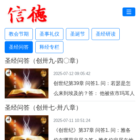
教会节期
圣事礼仪
圣诞节
圣经研读
圣经问答
释经专栏
圣经问答（创卅九-四〇章）
2025-07-12 09:05:42
创世纪第39章 问答1. 问：若瑟是怎
么来到埃及的？答： 他被依市玛耳人
带到埃及，然后被法郎的内臣兼卫队
圣经问答（创卅七-卅八章）
长普提法尔买下，成为仆人。2. 问：
2025-07-11 10:51:24
在普提法尔家中，若瑟的境遇如何？
《创世纪》第37章 问答1. 问：雅各
答： 上主与若瑟同在，他凡事顺利，