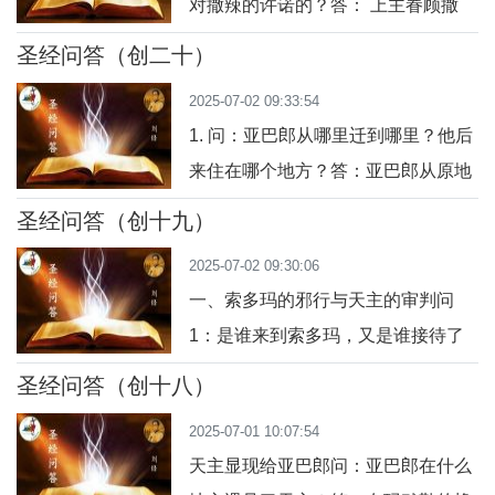
对撒辣的许诺的？答： 上主眷顾撒
撒格，到摩黎雅地的一座山上，将依
辣，使她在年老时怀孕，并在祂应许
撒格献为全燔祭。问3：亚巴郎听到
圣经问答（创二十）
的时间里，给亚巴郎生了儿子依撒
命令后有什么反应？答：亚巴郎第二
2025-07-02 09:33:54
格。问2：亚巴郎为何给儿子起名
天一早就起身，备
1. 问：亚巴郎从哪里迁到哪里？他后
叫“依撒格”？答： “依撒格”在希伯来
来住在哪个地方？答：亚巴郎从原地
文中有“笑”的意思，回应了撒辣因天
迁往乃革布地，定居在卡德士和叔尔
主赐子而喜笑的情感，也应验了天主
圣经问答（创十九）
之间，最后住在革辣尔。2. 问：亚巴
起初对亚巴郎说撒辣要生子的预言。
2025-07-02 09:30:06
郎怎样介绍自己的妻子撒辣？为什么
问
一、索多玛的邪行与天主的审判问
这么说？答：亚巴郎说撒辣是他的妹
1：是谁来到索多玛，又是谁接待了
妹。他这么说是因为害怕当地人为了
他们？答： 两位天主派遣的天使来到
娶撒辣而杀害自己。3. 问：革辣尔王
圣经问答（创十八）
索多玛，罗特在城门口看见他们，恭
阿彼默肋客听信了亚巴郎的话，做了
2025-07-01 10:07:54
敬迎接并邀请他们住在自己家中。问
什么？答：
天主显现给亚巴郎问：亚巴郎在什么
2：天使为何一开始拒绝罗特的邀