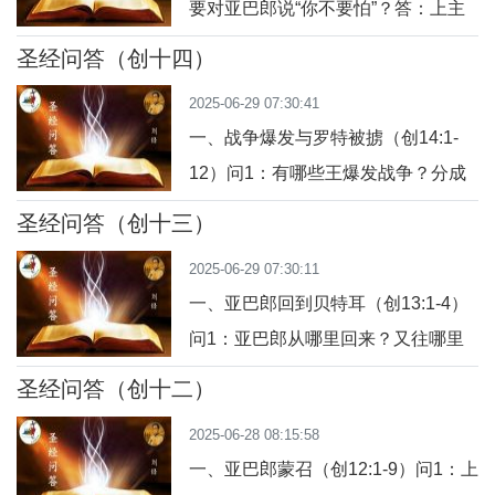
要对亚巴郎说“你不要怕”？答：上主
2：亚巴郎是否接受了撒辣依的建
安慰亚巴郎，因为他正面临后裔无望
议？答：是的，亚巴郎“听了撒辣依的
圣经问答（创十四）
的困扰和未来的不确定。上主以“我是
话”，与哈加尔结合，并使她怀孕。这
2025-06-29 07:30:41
你的盾牌”来保证祂的保护和奖赏，显
也显示他对后
一、战争爆发与罗特被掳（创14:1-
示出祂是信实的盟约之主。问题2：
12）问1：有哪些王爆发战争？分成
亚巴郎担心什么？他的抱怨体现了什
哪两方？答： 四王（厄蓝王革多尔老
么？答：亚巴郎担心自己没有子嗣，
圣经问答（创十三）
默尔等）攻击五王（索多玛王贝辣
家业将由仆人厄里厄则尔继承。这反
2025-06-29 07:30:11
等）。这是一个区域性的多国联军冲
映出他的
一、亚巴郎回到贝特耳（创13:1-4）
突。问2：战争起因是什么？答： 因
问1：亚巴郎从哪里回来？又往哪里
为索多玛等五王背叛了统治他们十二
去？答： 亚巴郎从埃及返回，与妻子
年的厄蓝王革多尔老默尔。问3：四
圣经问答（创十二）
和侄儿罗特一同回到客纳罕南部的乃
王先后征服了哪些地区？答： 包括勒
2025-06-28 08:15:58
革布。问2：亚巴郎当时的状况如
一、亚巴郎蒙召（创12:1-9）问1：上
何？答： 他拥有许多牲畜和金银，是