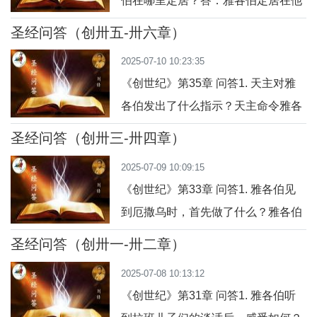
伯在哪里定居？答：雅各伯定居在他
受到主人普提法尔的喜爱和信任，被
父亲作客的客纳罕地方。2. 问：若瑟
委托管理全部家务。3. 问：上主因若
圣经问答（创卅五-卅六章）
当时几岁？常与谁在一起？答：若瑟
瑟而赐福了谁？答： 上主因
2025-07-10 10:23:35
十七岁，常与父亲的妾彼耳哈和齐耳
《创世纪》第35章 问答1. 天主对雅
帕的儿子们在一起放羊。3. 问：若瑟
各伯发出了什么指示？天主命令雅各
对父亲作了什么事，引起了哥哥们的
伯起身，上贝特耳去，住在那里，并
不满？答：若瑟不断将哥哥们作的恶
圣经问答（创卅三-卅四章）
为显现给他、救助过他的天主筑一座
事报告给父亲。4. 问：为什么以色列
2025-07-09 10:09:15
祭坛。2. 雅各伯为了遵从天主的命
特别
《创世纪》第33章 问答1. 雅各伯见
令，首先做了什么？雅各伯吩咐家人
到厄撒乌时，首先做了什么？雅各伯
和随从的人除去外邦的神像，取洁身
把妻子和孩子们安排好位置后，自己
心，并更换衣服，以示悔改和圣洁。
圣经问答（创卅一-卅二章）
走在前面，七次伏地叩拜，表示谦卑
3. 雅各伯和他的家人将外邦神像和饰
2025-07-08 10:13:12
和敬意，直到来到哥哥厄撒乌面前。
物怎样处
《创世纪》第31章 问答1. 雅各伯听
2. 厄撒乌见到雅各伯时，态度如何？