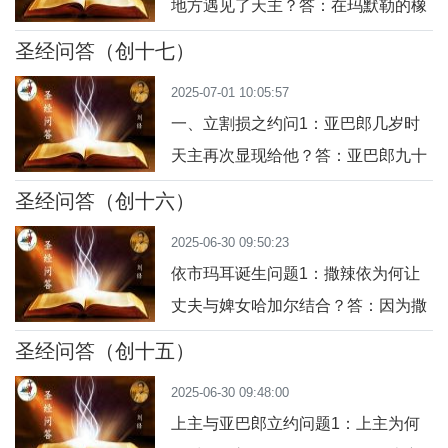
地方遇见了天主？答：在玛默勒的橡
请？答： 他们表示愿在街上过夜，可
树林那里，亚巴郎在帐幕门口遇见了
能是为了检验城中人的善恶。但罗特
圣经问答（创十七）
天主。问：亚巴郎看到的是谁？答：
坚持邀请，显示了他的热情与义德。
2025-07-01 10:05:57
亚巴郎看到三个人站在对面，象征天
问 3
一、立割损之约问1：亚巴郎几岁时
主的显现（圣传中常解释为天主与两
天主再次显现给他？答：亚巴郎九十
位天使）。问：亚巴郎是怎样接待这
九岁时，天主再次向他显现。问2：
三位来客的？答：他热情地迎接他
圣经问答（创十六）
天主如何自我启示？祂对亚巴郎说了
们，俯伏在地，邀请他们休息、洗
2025-06-30 09:50:23
什么？答：天主说：“我是全能的天主
脚，并准备了食物
依市玛耳诞生问题1：撒辣依为何让
（希伯来文：El Shaddai），你当在
丈夫与婢女哈加尔结合？答：因为撒
我面前行走，作个成全的人。”问3：
辣依自己不育，便建议亚巴郎与埃及
天主与亚巴郎立了什么约？答：天主
圣经问答（创十五）
婢女哈加尔结合，以便透过她得子。
许诺使亚巴郎极其繁盛，成为万民之
2025-06-30 09:48:00
古代中东文化中这是常见做法，但却
父，并赐给
上主与亚巴郎立约问题1：上主为何
未必合乎天主原初的婚姻计划。问题