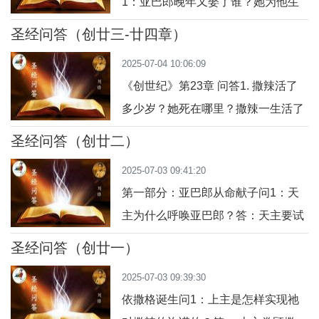
1：亚巴郎晚年又娶了谁？她为他生
撒乌打来的野味，所以特别吩咐他打
了哪些孩子？答： 亚巴郎晚年又娶了
猎做美味。问2：黎贝加是如何参与
圣经问答（创廿三-廿四章）
名叫刻突辣的妻子，为他生了齐默
的？答： 黎贝加偷听了依撒格的话
2025-07-04 10:06:09
郎、约刻商、默丹、米德杨、依市巴
后，
《创世纪》第23章 问答1. 撒辣活了
克和叔哈。问2：亚巴郎怎样处理妾
多少岁？她死在哪里？撒辣一生活了
所生的儿子们？答： 亚巴郎在世时，
一百二十七岁，她死在客纳罕地的克
给了妾所生的儿子们一些礼物，并打
圣经问答（创廿二）
黎雅特阿尔巴，即赫贝龙。2. 亚巴郎
发他们向东方去居住，避免他们与正
2025-07-03 09:41:20
听到撒辣死讯后做了什么？亚巴郎来
妻撒辣
第一部分：亚巴郎从命献子问1：天
为撒辣举哀并痛哭吊唁。3. 亚巴郎向
主为什么呼唤亚巴郎？答：天主要试
赫特人提出了什么请求？亚巴郎请求
探亚巴郎的信德，看看他是否真心敬
赫特人卖给他一块坟地，好把撒辣埋
圣经问答（创廿一）
畏天主，愿意完全服从祂的旨意。问
葬。4. 赫特人是如何看待亚巴郎的？
2025-07-03 09:39:30
2：天主吩咐亚巴郎做什么？答：天
他们怎样回
依撒格诞生问1：上主是怎样实现祂
主命令亚巴郎带着他心爱的独生子依