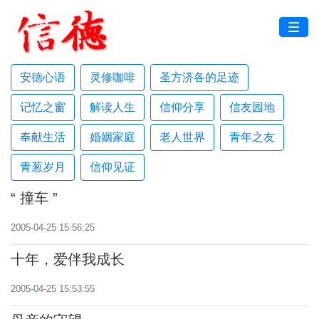
安德心语
灵修咖啡
圣方济各的足迹
记忆之窗
解读人生
信仰分享
信友园地
奉献生活
婚姻家庭
老人世界
青年之友
青葱岁月
信仰见证
“ 撞车 ”
2005-04-25 15:56:25
十年，爱伴我成长
2005-04-25 15:53:55