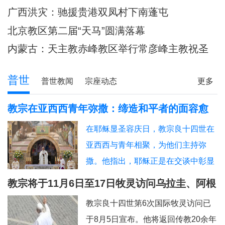
主教调研
80余位神父共祭
广西洪灾：驰援贵港双凤村下南蓬屯
北京教区第二届“天马”圆满落幕
内蒙古：天主教赤峰教区举行常彦峰主教祝圣
典礼
普世
普世教闻
宗座动态
更多
教宗在亚西西青年弥撒：缔造和平者的面容愈
加肖似基督
在耶稣显圣容庆日，教宗良十四世在
亚西西与青年相聚，为他们主持弥
撒。他指出，耶稣正是在交谈中彰显
神圣的容貌，因此我们也应该进入“对
教宗将于11月6日至17日牧灵访问乌拉圭、阿根
话的艺术”。圣方济各、圣女加辣，以
廷和秘鲁
教宗良十四世第6次国际牧灵访问已
及为数众多的其他青年，就是在亚西
于8月5日宣布。他将返回传教20余年