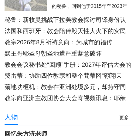
西这里面容变得愈加肖似基督的。教
的秘鲁，回到他于2015年至2023年
宗良十四世8月6日耶稣显圣容庆日在
担任主教的奇克拉约，并前往亚马逊
秘鲁：新牧灵挑战下拉美教会探讨司铎身份认
意大利亚西西天使之后圣母大殿内主
地区内的普卡尔帕。此外，他也要去
同
持弥撒圣祭
法国和西班牙：教会陪伴毁灭性大火下的灾民
教宗方济各的出生地阿根廷，以及将
教宗2026年8月祈祷意向：为城市的福传
近40年没有教宗访问过的乌拉圭。被
默主哥耶圣母朝圣地遭严重蓄意破坏
秘鲁人民视为同胞的普雷沃斯特教
教会会议秘书处“回顾”手册：2027年评估大会的
宗，即将回到他度过多年传教岁月的
准则和指示
安第斯大地，在那里
费雷蒂：协助四位教宗和整个梵蒂冈“翱翔天
际”的妇女
菊地功枢机：教会在亚洲处境多元，却持守同
一信仰
教宗向亚洲主教团协会大会寄视频讯息：耶稣
是我们共融之源
人物
更多
回忆朱方济老师