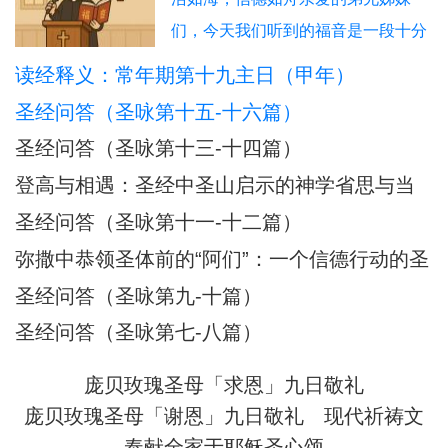
们，今天我们听到的福音是一段十分
震撼人心的经历：耶稣在海面上行
读经释义：常年期第十九主日（甲年）
走，伯多禄也踏浪而行，但因恐惧而
圣经问答（圣咏第十五-十六篇）
下沉，被耶稣所救。这不仅是一段神
圣经问答（圣咏第十三-十四篇）
迹，更是一幅信仰旅程的象征图画。
登高与相遇：圣经中圣山启示的神学省思与当
在这图画中，我们看到：风浪 = 生活
代意义
圣经问答（圣咏第十一-十二篇）
的试炼、恐惧、不安；船 = 教会与我
们的信仰生活；
弥撒中恭领圣体前的“阿们”：一个信德行动的圣
经根源与神学意蕴
圣经问答（圣咏第九-十篇）
圣经问答（圣咏第七-八篇）
庞贝玫瑰圣母「求恩」九日敬礼
庞贝玫瑰圣母「谢恩」九日敬礼
现代祈祷文
奉献全家于耶稣圣心颂