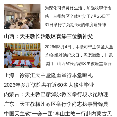
为深化司铎灵修生活，加强牧职使命
感，台州教区全体神父于7月26日至
31日举行了为期6天的年度避静神
工。本次避静特别邀请到上海佘山修
山西：天主教长治教区喜添三位新神父
院的方补课神父前来带领，主题为“更
2026年8月4日，本堂司铎主保圣人圣
深刻地认识真实的耶稣基督”。在当今
若翰·维雅纳纪念日，恩宠满载，佳讯
忙碌而多元的牧灵环境中，此次避静
临门，山西省长治教区主教座堂举行
为神父们提供了一个宝贵的静默与省
司铎祝圣典礼，为张浩然（伯多
上海：徐家汇天主堂隆重举行本堂瞻礼
思时机，帮助大家暂时脱离日常事
禄）、王晋（若望）、刘晓恒（伯多
务，回归内在深
2026年多所修院共有近60名大修生毕业
禄）三位执事授予司铎圣秩。祝圣典
内蒙古：天主教巴彦淖尔教区举行段永昆助理
礼由长治教区丁令斌主教主持，教区
主教祝圣典礼
广东：天主教梅州教区举行李尚志执事晋铎典
办公室主任申学忠神父、主教府本堂
礼
中国天主教“一会一团”李山主教一行赴内蒙古天
韩霄神父襄礼。来自长治教区及各地