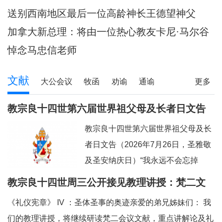
陪伴当地神父们避
送别西南地区最后一位高龄神长王德望神父
加拿大新总理：将由一位热心教友卡尼·马尔谷
担任
悼念马忠信老师
文献
大公会议
牧函
劝谕
通谕
更多
文告
其它
教宗良十四世第六届世界祖父母及长者日文告
及牧灵指引
教宗良十四世第六届世界祖父母及长
者日文告（2026年7月26日，圣雅敬
及圣安纳庆日）“我永远不会忘掉
你。”（参阅：依四十九 15）亲爱的
教宗良十四世周三公开接见教理讲授：梵二文
弟兄姊妹们：上主借着依撒意亚先知
献 III：《礼仪宪章》
《礼仪宪章》 IV ：圣体圣事的奥迹亲爱的弟兄姊妹们： 我
的口，许诺祂永远都不会忘掉我们任
们的教理讲授，将继续研读梵二会议文献，重点讲解论及礼