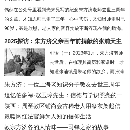
偶然在公众号里看到光来兄写的纪念朱方济老师去世三周年
的文章。才知恩师已走了三年，心中悲伤，又知恩师走时已
98岁，甚是欣慰。老人家的音容笑貌不断浮现在我的脑海。
一、和蔼可亲的英语老师——上海教区知识分子的典范。老
2025探访：朱方济父亲百年前捐献的张浦天主
师向来以严肃可怕著称，但朱老留给我的印象是和蔼可亲，
堂+后记：佘山校友怀念恩师
引语（一）2023年1月，朱方济老师
永远笑眯眯。但对我们的学习极其认真和严肃
去世后，在梳理其简历和家谱时，才
知道张浦镇是朱老师的故乡，而张浦
最早的老堂是其父母早年捐献的祖
朱方济：一位上海老知识分子教友去世三周年
产。期间，时任张浦本堂陆学清神父
追忆伯多禄·赵玉璋先生：信德与学识照亮的一
也提供了一些史料。当时一点也没想
生
陕西：周至教区铺尚会古稀老人用祭衣架起信
到日后还有机会探访张浦堂区。2025
仰与文化传承之桥
最暖网红法官鲜为人知的信仰生活
年2月24—28日，应苏州教区徐宏根
教宗方济各的人情味——司铎之家的故事
主教的邀请，前去苏州教区主教公署