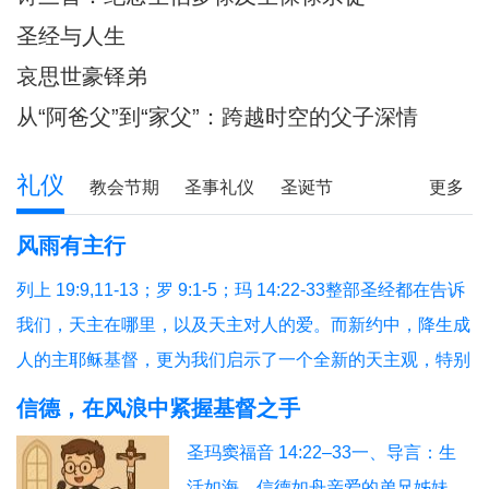
圣经与人生
哀思世豪铎弟
从“阿爸父”到“家父”：跨越时空的父子深情
礼仪
教会节期
圣事礼仪
圣诞节
更多
圣经研读
圣经问答
释经专栏
风雨有主行
列上 19:9,11-13；罗 9:1-5；玛 14:22-33整部圣经都在告诉
我们，天主在哪里，以及天主对人的爱。而新约中，降生成
人的主耶稣基督，更为我们启示了一个全新的天主观，特别
是在艰难困苦中陪伴我们的天主，我们今天从三个方面反省
信德，在风浪中紧握基督之手
福音和读经的教导：（1）祈祷与生活；（2）主步行水面；
圣玛窦福音 14:22–33一、导言：生
（3）有主就平安。1、祈祷与生活祈祷，就
活如海，信德如舟亲爱的弟兄姊妹