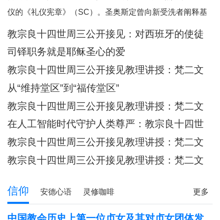
何一个人。祂向我们保证，祂已将我
仪的《礼仪宪章》（SC）。圣奥斯定曾向新受洗者阐释基
们的面容刻在祂的掌心上（参阅：依
督身体的奥迹，他引用了我们刚刚听到的圣保禄的这句经
教宗良十四世周三公开接见：​对西班牙的使徒
四十九 16），祂对我们的爱，比母亲
文：“现在你们是基督的身体，各自都是肢体。”（格前
牧灵访问的反省
对子女的爱更为
司铎职务就是耶稣圣心的爱
12:27）他继而说道：“你们所领受的，正是属
教宗良十四世周三公开接见教理讲授：梵二文
献 III：《礼仪宪章》
从“维持堂区”到“福传堂区”
教宗良十四世周三公开接见教理讲授：梵二文
献 III：《礼仪宪章》
在人工智能时代守护人类尊严：教宗良十四世
首封通谕《伟大的人类》预先品尝
教宗良十四世周三公开接见教理讲授：梵二文
献 III：《礼仪宪章》
教宗良十四世周三公开接见教理讲授：梵二文
献II《教会宪章》
信仰
安德心语
灵修咖啡
更多
圣方济各的足迹
记忆之窗
解读人生
信仰分享
中国教会历史上第一位贞女及其对贞女团体发