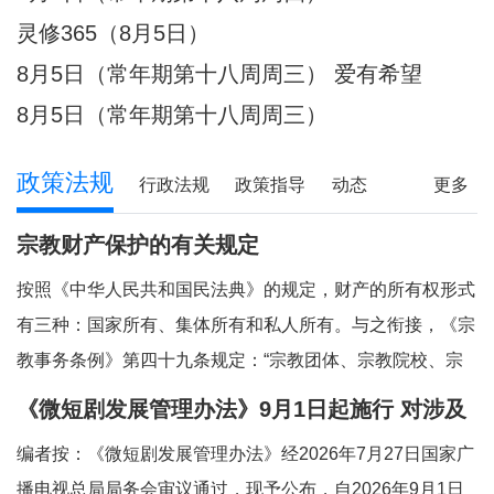
件放心不下的事，
灵修365（8月5日）
8月5日（常年期第十八周周三） 爱有希望
8月5日（常年期第十八周周三）
政策法规
行政法规
政策指导
动态
更多
宗教财产保护的有关规定
按照《中华人民共和国民法典》的规定，财产的所有权形式
有三种：国家所有、集体所有和私人所有。与之衔接，《宗
教事务条例》第四十九条规定：“宗教团体、宗教院校、宗
教活动场所对依法占有的属于国家、集体所有的财产，依照
《微短剧发展管理办法》9月1日起施行 对涉及
法律和国家有关规定管理和使用；对其他合法财产，依法享
宗教内容的微短剧作出规定
编者按：《微短剧发展管理办法》经2026年7月27日国家广
有所有权或者其他财产权利。”对现行法律法
播电视总局局务会审议通过，现予公布，自2026年9月1日