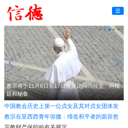
根
浙江：台州教区举行2026年度司铎避静神工
中国教会历史上第一位贞女及其对贞女团体发
展的深远影响
教宗在亚西西青年弥撒：缔造和平者的面容愈
加肖似基督
宗教财产保护的有关规定