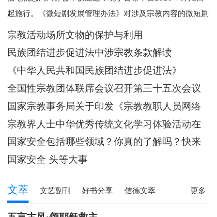
起施行。《微短剧发展管理办法》对涉及宗教内容的微短剧
作出规定。其中，第五条规定，一类微短剧是指投资额度较
宗教活动场所文物的保护与利用
大或者主要剧情涉及政治、军事、外交、国家安全、统战、
民族团结进步促进法中涉宗教条款解读
民族、宗教、司法、公安等内容的特殊题材的微短
《中华人民共和国民族团结进步促进法》
全国性宗教团体联席会议召开第三十五次会议
国家宗教事务局关于印发《宗教教职人员网络
行为规范》的通知
宗教界人士中华优秀传统文化学习体验活动在
武汉启动
国家安全包括哪些领域？你真的了解吗？快来
一起涨知识！
国家安全 头等大事
文萃
文艺副刊
好书分享
信德文萃
更多
诗苑
小小说
写真故事
社会文萃
五言古风·颂耶稣救主