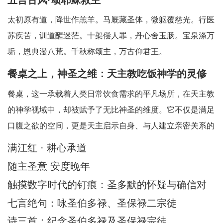
太初原有道，降世作羔羊。马厩藏圣体，微躯覆慈光。行医
苏疾苦，训道醒迷茫。十架偿人罪，丹心舍玉肠。宝泉涤万
垢，恩典漫八荒。千秋称颂主，万古仰君王。
餐桌之上，神圣之维：天主教吃饭神学的灵修
省思
餐桌，这一承载着人类日常饮食需求的平凡场所，在天主教
的神学视域中，却被赋予了无比神圣的维度。它不仅是满足
口腹之欲的空间，更是天主启示自身、与人建立亲密关系的
神圣舞台。天主教吃饭神学中所蕴含的灵修智慧，引领我们
满江红 · 耕心承道
在每一次的用餐时刻，都能敏锐地察觉到天主的临在，领悟
随主圣意 安度晚年
到其中深刻的属灵启迪。在人类日常生活中，
触摸数字时代的钉痕：圣多默的怀疑与确信对
AI时代的信仰启迪
七言绝句：咏圣伯多禄、圣保禄二宗徒
诗三首：纪念圣伯多禄及圣保禄宗徒