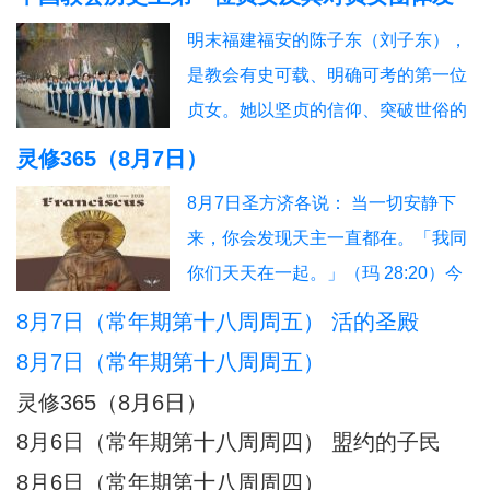
信友园地
奉献生活
婚姻家庭
老人世界
展的深远影响
明末福建福安的陈子东（刘子东），
青年之友
青葱岁月
信仰见证
是教会有史可载、明确可考的第一位
贞女。她以坚贞的信仰、突破世俗的
抉择，开启了本土教会女性独身奉献
灵修365（8月7日）
的先河，被后世誉为“中华第一朵童贞
8月7日圣方济各说： 当一切安静下
花”。其个人圣德与榜样力量，直接催
来，你会发现天主一直都在。「我同
生、推动、规范了我国本土贞女群体
你们天天在一起。」（玛 28:20）今
数百年的发展脉络。一、中华首位贞
日行动：安息在这份临在中。祈祷：
8月7日（常年期第十八周周五） 活的圣殿
女：陈子东完整生平陈子东（1627—
主，你一直与我同在。另：8月8日圣
1665），
8月7日（常年期第十八周周五）
方济各说：当灵魂不再抓紧自己，天
灵修365（8月6日）
主便成了她唯一的依靠。「把你的一
8月6日（常年期第十八周周四） 盟约的子民
切挂虑都托给他，因为他必眷顾你
8月6日（常年期第十八周周四）
们。」（伯前 5:7）今日行动：把一