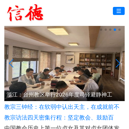
根
浙江：台州教区举行2026年度司铎避静神工
教宗三钟经：在软弱中认出天主，在成就前不
自视过高
教宗访法四天密集行程：坚定教会、鼓励百
姓、拜会机构
中国教会历史上第一位贞女及其对贞女团体发