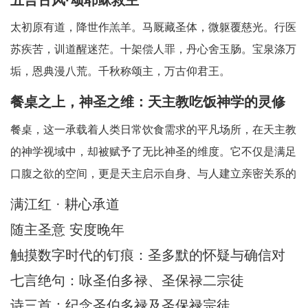
太初原有道，降世作羔羊。马厩藏圣体，微躯覆慈光。行医
苏疾苦，训道醒迷茫。十架偿人罪，丹心舍玉肠。宝泉涤万
垢，恩典漫八荒。千秋称颂主，万古仰君王。
餐桌之上，神圣之维：天主教吃饭神学的灵修
省思
餐桌，这一承载着人类日常饮食需求的平凡场所，在天主教
的神学视域中，却被赋予了无比神圣的维度。它不仅是满足
口腹之欲的空间，更是天主启示自身、与人建立亲密关系的
神圣舞台。天主教吃饭神学中所蕴含的灵修智慧，引领我们
满江红 · 耕心承道
在每一次的用餐时刻，都能敏锐地察觉到天主的临在，领悟
随主圣意 安度晚年
到其中深刻的属灵启迪。在人类日常生活中，
触摸数字时代的钉痕：圣多默的怀疑与确信对
AI时代的信仰启迪
七言绝句：咏圣伯多禄、圣保禄二宗徒
诗三首：纪念圣伯多禄及圣保禄宗徒