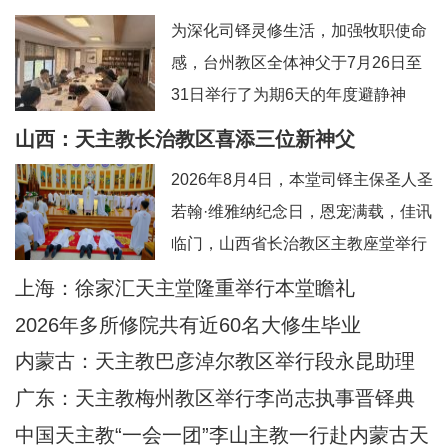
为深化司铎灵修生活，加强牧职使命
感，台州教区全体神父于7月26日至
31日举行了为期6天的年度避静神
工。本次避静特别邀请到上海佘山修
山西：天主教长治教区喜添三位新神父
院的方补课神父前来带领，主题为“更
2026年8月4日，本堂司铎主保圣人圣
深刻地认识真实的耶稣基督”。在当今
若翰·维雅纳纪念日，恩宠满载，佳讯
忙碌而多元的牧灵环境中，此次避静
临门，山西省长治教区主教座堂举行
为神父们提供了一个宝贵的静默与省
司铎祝圣典礼，为张浩然（伯多
上海：徐家汇天主堂隆重举行本堂瞻礼
思时机，帮助大家暂时脱离日常事
禄）、王晋（若望）、刘晓恒（伯多
务，回归内在深
2026年多所修院共有近60名大修生毕业
禄）三位执事授予司铎圣秩。祝圣典
内蒙古：天主教巴彦淖尔教区举行段永昆助理
礼由长治教区丁令斌主教主持，教区
主教祝圣典礼
广东：天主教梅州教区举行李尚志执事晋铎典
办公室主任申学忠神父、主教府本堂
礼
中国天主教“一会一团”李山主教一行赴内蒙古天
韩霄神父襄礼。来自长治教区及各地