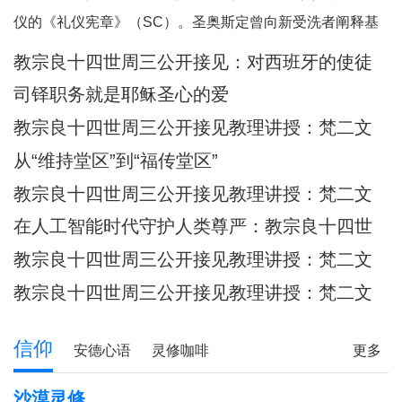
何一个人。祂向我们保证，祂已将我
仪的《礼仪宪章》（SC）。圣奥斯定曾向新受洗者阐释基
们的面容刻在祂的掌心上（参阅：依
督身体的奥迹，他引用了我们刚刚听到的圣保禄的这句经
教宗良十四世周三公开接见：​对西班牙的使徒
四十九 16），祂对我们的爱，比母亲
文：“现在你们是基督的身体，各自都是肢体。”（格前
牧灵访问的反省
对子女的爱更为
司铎职务就是耶稣圣心的爱
12:27）他继而说道：“你们所领受的，正是属
教宗良十四世周三公开接见教理讲授：梵二文
献 III：《礼仪宪章》
从“维持堂区”到“福传堂区”
教宗良十四世周三公开接见教理讲授：梵二文
献 III：《礼仪宪章》
在人工智能时代守护人类尊严：教宗良十四世
首封通谕《伟大的人类》预先品尝
教宗良十四世周三公开接见教理讲授：梵二文
献 III：《礼仪宪章》
教宗良十四世周三公开接见教理讲授：梵二文
献II《教会宪章》
信仰
安德心语
灵修咖啡
更多
圣方济各的足迹
记忆之窗
解读人生
信仰分享
沙漠灵修