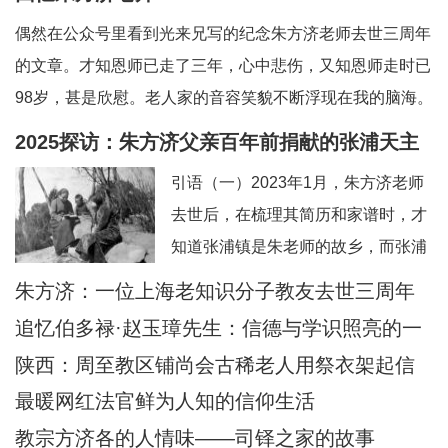
偶然在公众号里看到光来兄写的纪念朱方济老师去世三周年
的文章。才知恩师已走了三年，心中悲伤，又知恩师走时已
98岁，甚是欣慰。老人家的音容笑貌不断浮现在我的脑海。
一、和蔼可亲的英语老师——上海教区知识分子的典范。老
2025探访：朱方济父亲百年前捐献的张浦天主
师向来以严肃可怕著称，但朱老留给我的印象是和蔼可亲，
堂+后记：佘山校友怀念恩师
引语（一）2023年1月，朱方济老师
永远笑眯眯。但对我们的学习极其认真和严肃
去世后，在梳理其简历和家谱时，才
知道张浦镇是朱老师的故乡，而张浦
最早的老堂是其父母早年捐献的祖
朱方济：一位上海老知识分子教友去世三周年
产。期间，时任张浦本堂陆学清神父
追忆伯多禄·赵玉璋先生：信德与学识照亮的一
也提供了一些史料。当时一点也没想
生
陕西：周至教区铺尚会古稀老人用祭衣架起信
到日后还有机会探访张浦堂区。2025
仰与文化传承之桥
最暖网红法官鲜为人知的信仰生活
年2月24—28日，应苏州教区徐宏根
教宗方济各的人情味——司铎之家的故事
主教的邀请，前去苏州教区主教公署