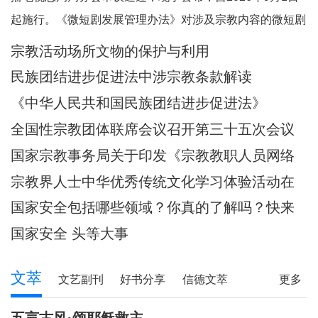
起施行。《微短剧发展管理办法》对涉及宗教内容的微短剧
作出规定。其中，第五条规定，一类微短剧是指投资额度较
宗教活动场所文物的保护与利用
大或者主要剧情涉及政治、军事、外交、国家安全、统战、
民族团结进步促进法中涉宗教条款解读
民族、宗教、司法、公安等内容的特殊题材的微短
《中华人民共和国民族团结进步促进法》
全国性宗教团体联席会议召开第三十五次会议
国家宗教事务局关于印发《宗教教职人员网络
行为规范》的通知
宗教界人士中华优秀传统文化学习体验活动在
武汉启动
国家安全包括哪些领域？你真的了解吗？快来
一起涨知识！
国家安全 头等大事
文萃
文艺副刊
好书分享
信德文萃
更多
诗苑
小小说
写真故事
社会文萃
五言古风·颂耶稣救主