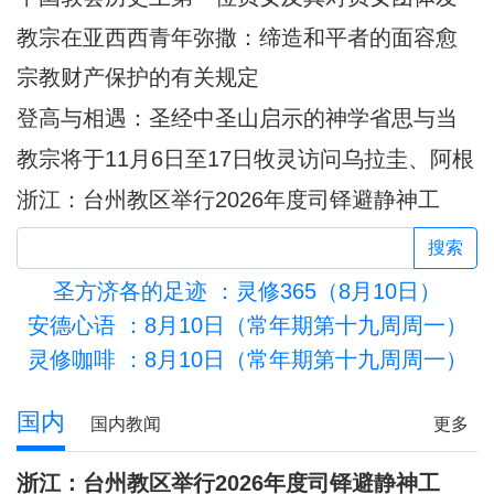
展的深远影响
教宗在亚西西青年弥撒：缔造和平者的面容愈
加肖似基督
宗教财产保护的有关规定
登高与相遇：圣经中圣山启示的神学省思与当
代意义
教宗将于11月6日至17日牧灵访问乌拉圭、阿根
廷和秘鲁
浙江：台州教区举行2026年度司铎避静神工
搜索
圣方济各的足迹
：灵修365（8月10日）
安德心语
：8月10日（常年期第十九周周一）
灵修咖啡
：8月10日（常年期第十九周周一）
先知的使命
国内
国内教闻
更多
浙江：台州教区举行2026年度司铎避静神工