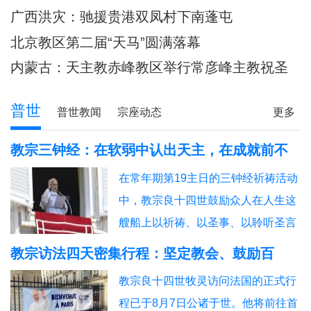
主教调研
80余位神父共祭
广西洪灾：驰援贵港双凤村下南蓬屯
北京教区第二届“天马”圆满落幕
内蒙古：天主教赤峰教区举行常彦峰主教祝圣
典礼
普世
普世教闻
宗座动态
更多
教宗三钟经：在软弱中认出天主，在成就前不
自视过高
​在常年期第19主日的三钟经祈祷活动
中，教宗良十四世鼓励众人在人生这
艘船上以祈祷、以圣事、以聆听圣言
接纳主耶稣，从而在祂内找到平安。
教宗访法四天密集行程：坚定教会、鼓励百
姓、拜会机构
​教宗良十四世牧灵访问法国的正式行
程已于8月7日公诸于世。他将前往首