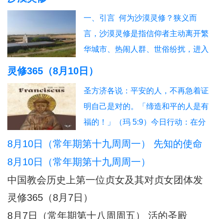
信友园地
奉献生活
婚姻家庭
老人世界
一、引言 何为沙漠灵修？狭义而
青年之友
青葱岁月
信仰见证
言，沙漠灵修是指信仰者主动离开繁
华城市、热闹人群、世俗纷扰，进入
旷野、荒漠、僻静山野、无人喧嚣之
灵修365（8月10日）
地，以独处、静默、守斋、祈祷、自
圣方济各说：平安的人，不再急着证
省的方式，专心与天主晤对、深度沟
明自己是对的。「缔造和平的人是有
通、心灵契合的灵修方式。 广义而
福的！」（玛 5:9）今日行动：在分
言，沙漠灵修不仅是地理空间的旷野
歧中选择柔和。祈祷：主啊，使我成
8月10日（常年期第十九周周一） 先知的使命
独处，更是心灵状态的归空与舍弃：
为你和平的工具。
舍弃世
8月10日（常年期第十九周周一）
中国教会历史上第一位贞女及其对贞女团体发
展的深远影响
灵修365（8月7日）
8月7日（常年期第十八周周五） 活的圣殿