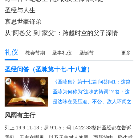
圣经与人生
哀思世豪铎弟
从“阿爸父”到“家父”：跨越时空的父子深情
礼仪
教会节期
圣事礼仪
圣诞节
更多
圣经研读
圣经问答
释经专栏
圣经问答（圣咏第十七-十八篇）
《圣咏集》第十七篇 问答问1：这篇
圣咏为何称为“达味的祷词”？答：这
是达味在受压迫、不公、敌人环伺之
时向天主发出的恳切祈祷。他以无辜
风雨有主行
者的身份，向天主申诉、求护、求
列上 19:9,11-13；罗 9:1-5；玛 14:22-33整部圣经都在告诉
判，是一篇强烈表达信赖与正义呼声
我们，天主在哪里，以及天主对人的爱。而新约中，降生成