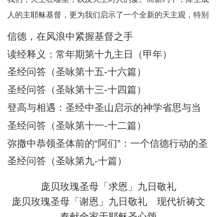
的诗。问2：开头提到“绝无虚伪唇
人的主耶稣基督，更为我们启示了一个全新的天主观，特别
舌”，有何重要意义？答：这强调达味
是在艰难困苦中陪伴我们的天主，我们今天从三个方面反省
信德，在风浪中紧握基督之手
的祈祷是诚实、无欺诈的。他向天主
福音和读经的教导：（1）祈祷与生活；（2）主步行水面；
申诉时完全敞
读经释义：常年期第十九主日（甲年）
（3）有主就平安。1、祈祷与生活祈祷，就
圣经问答（圣咏第十五-十六篇）
圣经问答（圣咏第十三-十四篇）
登高与相遇：圣经中圣山启示的神学省思与当
代意义
圣经问答（圣咏第十一-十二篇）
弥撒中恭领圣体前的“阿们”：一个信德行动的圣
经根源与神学意蕴
圣经问答（圣咏第九-十篇）
庞贝玫瑰圣母「求恩」九日敬礼
庞贝玫瑰圣母「谢恩」九日敬礼
现代祈祷文
奉献全家于耶稣圣心颂