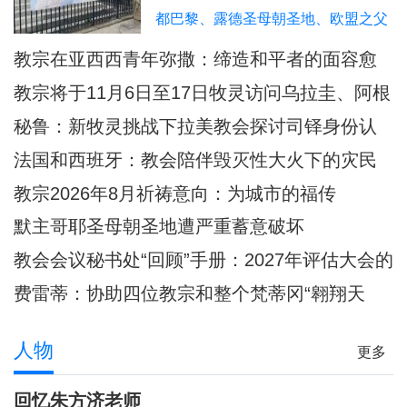
都巴黎、露德圣母朝圣地、欧盟之父
舒曼的出生地梅斯。在与不同对象的
教宗在亚西西青年弥撒：缔造和平者的面容愈
诸多活动中，预计也涵盖了与侵犯受
加肖似基督
教宗将于11月6日至17日牧灵访问乌拉圭、阿根
害者的会晤。此行的格言是「为叫世
廷和秘鲁
秘鲁：新牧灵挑战下拉美教会探讨司铎身份认
界获得生命」。
同
法国和西班牙：教会陪伴毁灭性大火下的灾民
教宗2026年8月祈祷意向：为城市的福传
默主哥耶圣母朝圣地遭严重蓄意破坏
教会会议秘书处“回顾”手册：2027年评估大会的
准则和指示
费雷蒂：协助四位教宗和整个梵蒂冈“翱翔天
际”的妇女
人物
更多
回忆朱方济老师