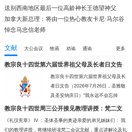
陪伴当地神父们避
送别西南地区最后一位高龄神长王德望神父
加拿大新总理：将由一位热心教友卡尼·马尔谷
担任
悼念马忠信老师
文献
大公会议
牧函
劝谕
通谕
更多
文告
其它
教宗良十四世第六届世界祖父母及长者日文告
及牧灵指引
教宗良十四世第六届世界祖父母及长
者日文告（2026年7月26日，圣雅敬
及圣安纳庆日）“我永远不会忘掉
你。”（参阅：依四十九 15）亲爱的
教宗良十四世周三公开接见教理讲授：梵二文
弟兄姊妹们：上主借着依撒意亚先知
献 III：《礼仪宪章》
《礼仪宪章》 IV ：圣体圣事的奥迹亲爱的弟兄姊妹们： 我
的口，许诺祂永远都不会忘掉我们任
们的教理讲授，将继续研读梵二会议文献，重点讲解论及礼