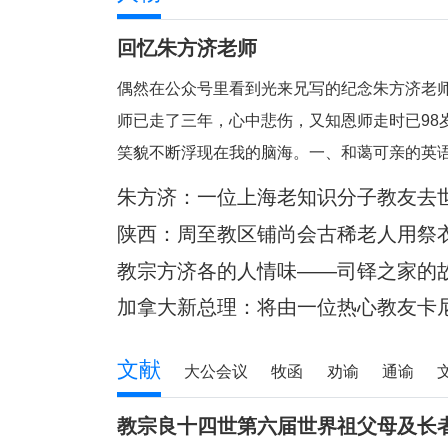
回忆朱方济老师
偶然在公众号里看到光来兄写的纪念朱方济老
师已走了三年，心中悲伤，又知恩师走时已98
笑貌不断浮现在我的脑海。一、和蔼可亲的英
的典范。老师向来以严肃可怕著称，但朱老留
朱方济：一位上海老知识分子教友去
笑眯眯。但对我们的学习极其认真和严肃
陕西：周至教区铺尚会古稀老人用祭
桥
教宗方济各的人情味——司铎之家的
加拿大新总理：将由一位热心教友卡尼
文献
大公会议
牧函
劝谕
通谕
教宗良十四世第六届世界祖父母及长