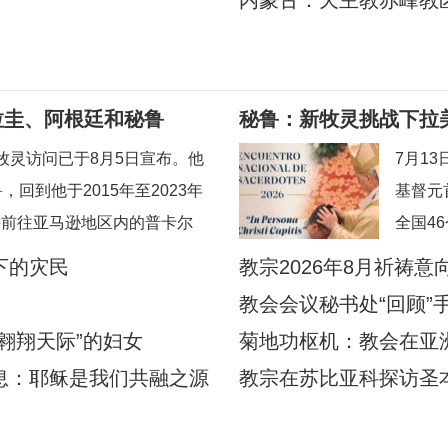
内蒙古：天主教赤峰教
拉圭、阿根廷和秘鲁
秘鲁：新牧灵挑战下拉
牧灵访问已于8月5日宣布。他
7月1
，回到他于2015年至2023年
基督元首的
并前往亚马逊地区内的普卡尔
全国4
宗方济各的出生地阿根廷，以及
督净配
下的灾民
教宗2026年8月祈祷
过的乌拉圭。被秘鲁人民视为
修与使
教会会议秘书处“回顾”
，即将回到他度过多年传教岁月
一步深
翱翔天际”的妇女
菊地功枢机：教会在亚
方教会
息：耶稣是我们共融之源
教宗在苏比亚科探访圣