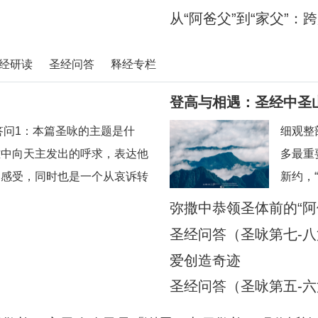
从“阿爸父”到“家父”
经研读
圣经问答
释经专栏
登高与相遇：圣经中圣
答问1：本篇圣咏的主题是什
细观整
难中向天主发出的呼求，表达他
多最重
的感受，同时也是一个从哀诉转
新约，
2：“上主，你把我全然遗忘，
各曾指
弥撒中恭领圣体前的“
什么情绪？答：这句话流露出
认识他
意蕴
圣经问答（圣咏第七-八
人感到自己被天主遗弃了。他重
含着深
爱创造奇迹
高度；
）
圣经问答（圣咏第五-六