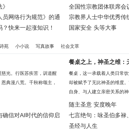
宗教、司法、公安等内容的特
法》
全国性宗教团体联席会
人员网络行为规范》的通
宗教界人士中华优秀传
吗？快来一起涨知识！
国家安全 头等大事
诗苑
小小说
写真故事
社会文萃
餐桌之上，神圣之维：
覆慈光。行医苏疾苦，训道醒
餐桌，这一承载着人类日常饮
，恩典漫八荒。千秋称颂主，
却被赋予了无比神圣的维度。
自身、与人建立亲密关系的神
慧，引领我们在每一次的用餐
随主圣意 安度晚年
其中深刻的属灵启迪。在人类
确信对AI时代的信仰启
七言绝句：咏圣伯多禄
圣经与人生