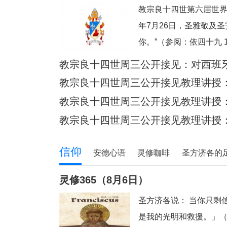
教宗良十四世第六届世界
年7月26日，圣雅敬及
你。”（参阅：依四十九 
借着依撒意亚先知的口
教宗良十四世周三公开接见：​对西班
何一个人。祂向我们保
教宗良十四世周三公开接见教理讲授：梵
掌心上（参阅：依四十九
宪章》
教宗良十四世周三公开接见教理讲授：梵
亲对子女的爱更为
宪章》
教宗良十四世周三公开接见教理讲授：梵
宪章》
信仰
安德心语
灵修咖啡
圣方济各的
青年之友
青葱岁月
信仰见证
灵修365（8月6日）
圣方济各说： 当你只剩
是我的光明和救援。」（咏