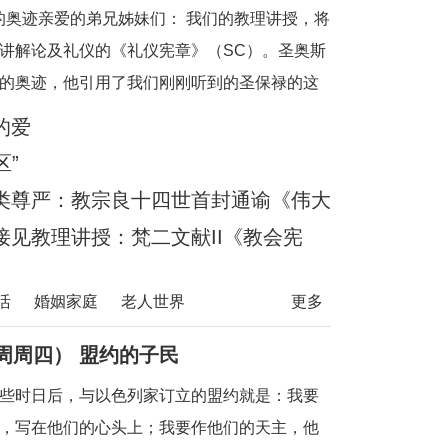
事的奥迹亲爱的弟兄姊妹们： 我们的教理讲授，将
讲解论及礼仪的《礼仪宪章》（SC）。圣奥斯
的奥迹，他引用了我们刚刚听到的圣保禄的这
体，各自都是肢体。”（格前12:27）他继而说
的爱
区”
类尊严：教宗良十四世首封通谕《伟大
见教理讲授：梵二文献II《教会宪
活
婚姻家庭
老人世界
更多
周周四） 盟约的子民
些时日后，与以色列家订立的盟约就是：我要
，写在他们的心头上；我要作他们的天主，他