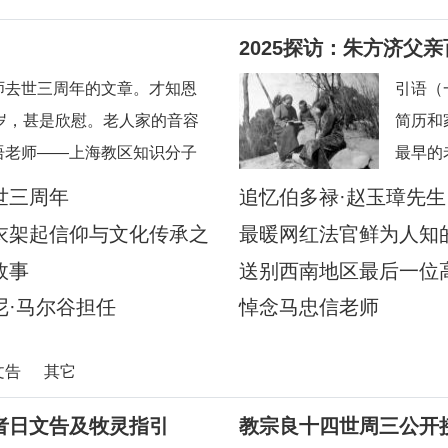
2025探访：朱方济父
校友怀念恩师
师去世三周年的文章。才知恩
引语（
岁，甚是欣慰。老人家的音容
简历和
语老师——上海教区知识分子
最早的
给我的印象是和蔼可亲，永远
本堂陆
世三周年
追忆伯多禄·赵玉璋先
日后还
衣架起信仰与文化传承之
最暖网红法官鲜为人知
应苏州
故事
送别西南地区最后一位
陪伴当
·马尔谷担任
悼念马忠信老师
文告
其它
者日文告及牧灵指引
教宗良十四世周三公开接