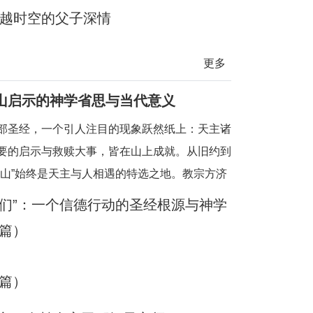
：跨越时空的父子深情
更多
山启示的神学省思与当代意义
部圣经，一个引人注目的现象跃然纸上：天主诸
要的启示与救赎大事，皆在山上成就。从旧约到
“山”始终是天主与人相遇的特选之地。教宗方济
出，在圣经中，“山是天主向我们启示他自己、
阿们”：一个信德行动的圣经根源与神学
的地方”。这一地理上的重复绝非偶然，而是蕴
篇）
刻的神学意涵——山，既是物理高度，更是属灵
既是
篇）