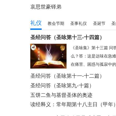
哀思世豪铎弟
礼仪
教会节期
圣事礼仪
圣诞节
圣
圣经问答（圣咏第十三-十四篇）
《圣咏集》第十三篇 问
么？答：这是达味在急
在痛苦、困惑与孤寂中
向信赖与赞美的祈祷。问
圣经问答（圣咏第十一-十二篇）
要到何时？”这句表达了
圣经问答（圣咏第九-十篇）
极大的痛苦与孤单，诗
五饼二鱼与基督圣体的奥迹
复“要到何时”
读经释义：常年期第十八主日（甲年