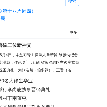
会探讨司铎身份认同
登高与相遇：圣
搜索
期第十八周周四）
子民
更多
喜添三位新神父
6年8月4日，本堂司铎主保圣人圣若翰·维雅纳纪念
宠满载，佳讯临门，山西省长治教区主教座堂举
祝圣典礼，为张浩然（伯多禄）、王晋（若
刘晓恒（伯多禄）三位执事授予司铎圣秩。祝圣
60名大修生毕业
长治教区丁令斌主教主持，教区办公室主任申学
举行李尚志执事晋铎典礼
、主教府本堂韩霄神父襄礼。来自长治教区及各
凤村下南蓬屯
余位神父共祭