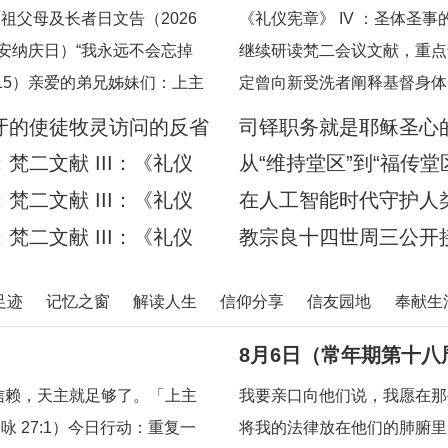
宪章》
祖父母及长者日文告（2026
《礼仪宪章》 IV ：圣体圣
圣安纳庆日）“我永远不会忘掉
继续研读梵二会议文献，重点
15）亲爱的弟兄姊妹们：上主
定曾向新受洗者阐释基督身体
，许诺祂永远都不会忘掉我们任
句经文：“现在你们是基督的身
牙的使徒牧灵访问的反省
司铎职务就是耶稣圣心
证，祂已将我们的面容刻在祂的
道：“你们所领受的，正是属
二文献 III：《礼仪
从“维持堂区”到“福传堂
 16），祂对我们的爱，比母
二文献 III：《礼仪
在人工智能时代守护人
的人类》预先品尝
二文献 III：《礼仪
教宗良十四世周三公开接
章》
足迹
记忆之窗
解读人生
信仰分享
信友园地
奉献生
8月6日（常年期第十八
信赖，天主就足够了。「上主
我要亲口向他们说，我愿在那
 27:1）今日行动：重复一
将我的法律放在他们的肺腑里