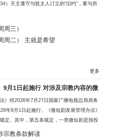
1-34）天主遵守与犹太人订立的“旧约”，要与所
们的天主；他们要做我的人民。创造万有的天主，
甘愿
周周三）
周周二） 主就是希望
更多
9月1日起施行 对涉及宗教内容的微
》经2026年7月27日国家广播电视总局局务
26年9月1日起施行。《微短剧发展管理办法》
规定。其中，第五条规定，一类微短剧是指投
政治、军事、外交、国家安全、统战、民族、
涉宗教条款解读