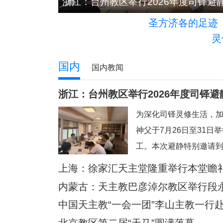
山西：天主教长治教区喜添三位新神父
圣方济各的足迹
灵
国内
国内教闻
浙江：台州教区举行2026年度司铎避
为深化司铎灵修生活，
神父于7月26日至31日
工。本次避静特别邀请
来带领，主题为“更深刻
上海：徐家汇天主堂隆重举行本堂瞻
今忙碌而多元的牧灵环
内蒙古：天主教巴彦淖尔教区举行段
一个宝贵的静默与省思
中国天主教“一会一团”李山主教一行
务，回归内在深