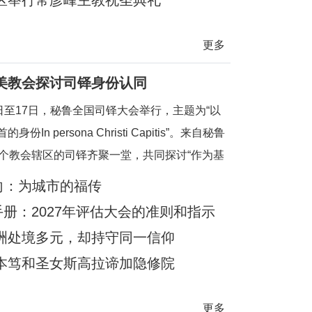
区举行常彦峰主教祝圣典礼
更多
美教会探讨司铎身份认同
3日至17日，秘鲁全国司铎大会举行，主题为“以
身份In persona Christi Capitis”。来自秘鲁
6个教会辖区的司铎齐聚一堂，共同探讨“作为基
、元首和善牧之圣事性临在的司铎：其身份、灵
意向：为城市的福传
命”。大会旨在加强司铎之间的弟兄情谊，并进
手册：2027年评估大会的准则和指示
化圣秩圣职的身份认同。在当前拉丁美洲许多地
洲处境多元，却持守同一信仰
本笃和圣女斯高拉谛加隐修院
更多