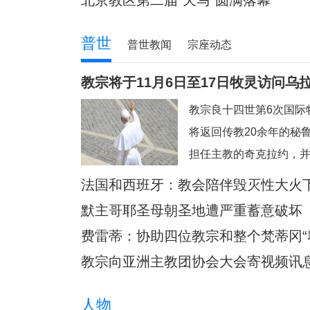
北京教区第二届“天马”圆满落幕
普世
普世教闻
宗座动态
教宗将于11月6日至17日牧灵访问乌
教宗良十四世第6次国际
将返回传教20余年的秘鲁
担任主教的奇克拉约，
帕。此外，他也要去教
法国和西班牙：教会陪伴毁灭性大火
将近40年没有教宗访问
默主哥耶圣母朝圣地遭严重蓄意破坏
同胞的普雷沃斯特教宗
费雷蒂：协助四位教宗和整个梵蒂冈“
的安第斯大地，在那里
教宗向亚洲主教团协会大会寄视频讯
人物