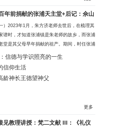
亲百年前捐献的张浦天主堂+后记：佘山
一）2023年1月，朱方济老师去世后，在梳理其
家谱时，才知道张浦镇是朱老师的故乡，而张浦
老堂是其父母早年捐献的祖产。期间，时任张浦
学清神父也提供了一些史料。当时一点也没想到
生：信德与学识照亮的一生
有机会探访张浦堂区。2025年2月24—28日，
的信仰生活
教区徐宏根主教的邀请，前去苏州教区主教公署
高龄神长王德望神父
地神父们避
更多
见教理讲授：梵二文献 III：《礼仪