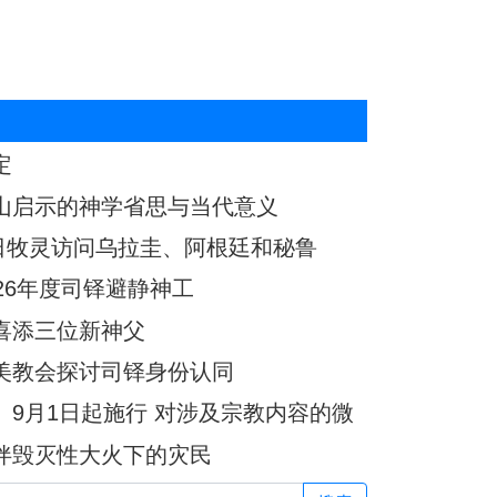
定
山启示的神学省思与当代意义
7日牧灵访问乌拉圭、阿根廷和秘鲁
26年度司铎避静神工
喜添三位新神父
美教会探讨司铎身份认同
9月1日起施行 对涉及宗教内容的微
伴毁灭性大火下的灾民