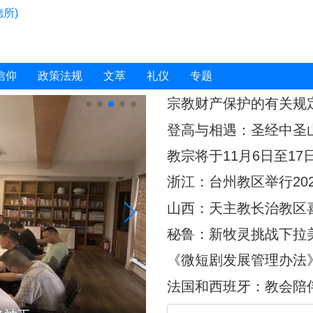
所)
信仰
政策法规
文萃
礼仪
专题
宗教财产保护的有关规
登高与相遇：圣经中圣
教宗将于11月6日至1
浙江：台州教区举行20
山西：天主教长治教区
秘鲁：新牧灵挑战下拉
《微短剧发展管理办法》
短剧作出规定
法国和西班牙：教会陪