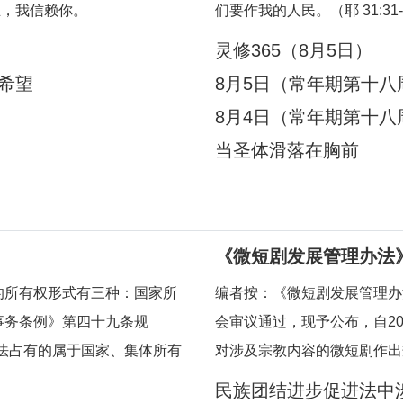
主，我信赖你。
们要作我的人民。（耶 31:3
有人订立“新约”：我要做他
灵修365（8月5日）
竟与自己的受造物建立盟约，
有希望
8月5日（常年期第十八
8月4日（常年期第十八
当圣体滑落在胸前
《微短剧发展管理办法》
短剧作出规定
的所有权形式有三种：国家所
编者按：《微短剧发展管理办法
事务条例》第四十九条规
会审议通过，现予公布，自20
法占有的属于国家、集体所有
对涉及宗教内容的微短剧作出
；对其他合法财产，依法享有
资额度较大或者主要剧情涉及
民族团结进步促进法中