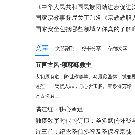
所有权或者其他财产权利。”对现行法律法
《中华人民共和国民族团结进步促进
国家宗教事务局关于印发《宗教教职
知
国家安全包括哪些领域？你真的了解
文萃
文艺副刊
好书分享
信德文萃
五言古风·颂耶稣救主
太初原有道，降世作羔羊。马厩藏圣体，微躯
迷茫。十架偿人罪，丹心舍玉肠。宝泉涤万垢
万古仰君王。
满江红 · 耕心承道
触摸数字时代的钉痕：圣多默的怀疑与
迪
诗三首：纪念圣伯多禄及圣保禄宗徒