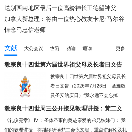
陪伴当地神父们避
送别西南地区最后一位高龄神长王德望神父
加拿大新总理：将由一位热心教友卡尼·马尔谷
担任
悼念马忠信老师
文献
大公会议
牧函
劝谕
通谕
更多
文告
其它
教宗良十四世第六届世界祖父母及长者日文告
及牧灵指引
教宗良十四世第六届世界祖父母及长
者日文告（2026年7月26日，圣雅敬
及圣安纳庆日）“我永远不会忘掉
你。”（参阅：依四十九 15）亲爱的
教宗良十四世周三公开接见教理讲授：梵二文
弟兄姊妹们：上主借着依撒意亚先知
献 III：《礼仪宪章》
《礼仪宪章》 IV ：圣体圣事的奥迹亲爱的弟兄姊妹们： 我
的口，许诺祂永远都不会忘掉我们任
们的教理讲授，将继续研读梵二会议文献，重点讲解论及礼