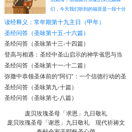
们，今天我们听到的福音是一段十分
震撼人心的经历：耶稣在海面上行
读经释义：常年期第十九主日（甲年）
走，伯多禄也踏浪而行，但因恐惧而
圣经问答（圣咏第十五-十六篇）
下沉，被耶稣所救。这不仅是一段神
圣经问答（圣咏第十三-十四篇）
迹，更是一幅信仰旅程的象征图画。
登高与相遇：圣经中圣山启示的神学省思与当
在这图画中，我们看到：风浪 = 生活
代意义
圣经问答（圣咏第十一-十二篇）
的试炼、恐惧、不安；船 = 教会与我
们的信仰生活；
弥撒中恭领圣体前的“阿们”：一个信德行动的圣
经根源与神学意蕴
圣经问答（圣咏第九-十篇）
圣经问答（圣咏第七-八篇）
庞贝玫瑰圣母「求恩」九日敬礼
庞贝玫瑰圣母「谢恩」九日敬礼
现代祈祷文
奉献全家于耶稣圣心颂