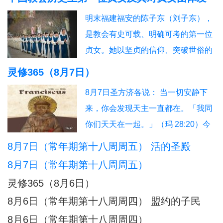
信友园地
奉献生活
婚姻家庭
老人世界
展的深远影响
明末福建福安的陈子东（刘子东），
青年之友
青葱岁月
信仰见证
是教会有史可载、明确可考的第一位
贞女。她以坚贞的信仰、突破世俗的
抉择，开启了本土教会女性独身奉献
灵修365（8月7日）
的先河，被后世誉为“中华第一朵童贞
8月7日圣方济各说： 当一切安静下
花”。其个人圣德与榜样力量，直接催
来，你会发现天主一直都在。「我同
生、推动、规范了我国本土贞女群体
你们天天在一起。」（玛 28:20）今
数百年的发展脉络。一、中华首位贞
日行动：安息在这份临在中。祈祷：
8月7日（常年期第十八周周五） 活的圣殿
女：陈子东完整生平陈子东（1627—
主，你一直与我同在。另：8月8日圣
1665），
8月7日（常年期第十八周周五）
方济各说：当灵魂不再抓紧自己，天
灵修365（8月6日）
主便成了她唯一的依靠。「把你的一
8月6日（常年期第十八周周四） 盟约的子民
切挂虑都托给他，因为他必眷顾你
8月6日（常年期第十八周周四）
们。」（伯前 5:7）今日行动：把一