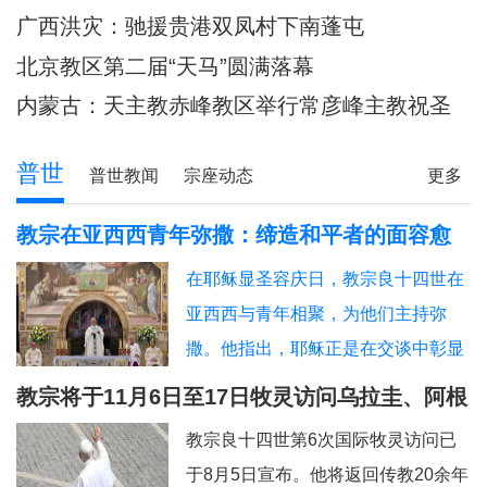
主教调研
80余位神父共祭
广西洪灾：驰援贵港双凤村下南蓬屯
北京教区第二届“天马”圆满落幕
内蒙古：天主教赤峰教区举行常彦峰主教祝圣
典礼
普世
普世教闻
宗座动态
更多
教宗在亚西西青年弥撒：缔造和平者的面容愈
加肖似基督
在耶稣显圣容庆日，教宗良十四世在
亚西西与青年相聚，为他们主持弥
撒。他指出，耶稣正是在交谈中彰显
神圣的容貌，因此我们也应该进入“对
教宗将于11月6日至17日牧灵访问乌拉圭、阿根
话的艺术”。圣方济各、圣女加辣，以
廷和秘鲁
教宗良十四世第6次国际牧灵访问已
及为数众多的其他青年，就是在亚西
于8月5日宣布。他将返回传教20余年