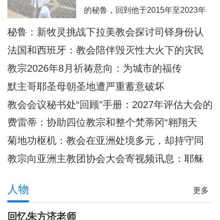
西这里面容变得愈加肖似基督的。教
的秘鲁，回到他于2015年至2023年
宗良十四世8月6日耶稣显圣容庆日在
担任主教的奇克拉约，并前往亚马逊
秘鲁：新牧灵挑战下拉美教会探讨司铎身份认
意大利亚西西天使之后圣母大殿内主
地区内的普卡尔帕。此外，他也要去
同
持弥撒圣祭
法国和西班牙：教会陪伴毁灭性大火下的灾民
教宗方济各的出生地阿根廷，以及将
教宗2026年8月祈祷意向：为城市的福传
近40年没有教宗访问过的乌拉圭。被
默主哥耶圣母朝圣地遭严重蓄意破坏
秘鲁人民视为同胞的普雷沃斯特教
教会会议秘书处“回顾”手册：2027年评估大会的
宗，即将回到他度过多年传教岁月的
准则和指示
安第斯大地，在那里
费雷蒂：协助四位教宗和整个梵蒂冈“翱翔天
际”的妇女
菊地功枢机：教会在亚洲处境多元，却持守同
一信仰
教宗向亚洲主教团协会大会寄视频讯息：耶稣
是我们共融之源
人物
更多
回忆朱方济老师