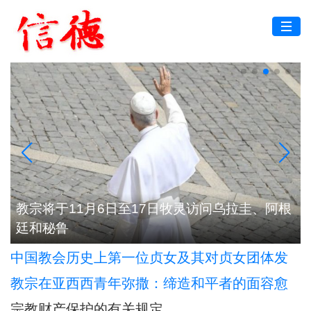
根
浙江：台州教区举行2026年度司铎避静神工
中国教会历史上第一位贞女及其对贞女团体发
展的深远影响
教宗在亚西西青年弥撒：缔造和平者的面容愈
加肖似基督
宗教财产保护的有关规定