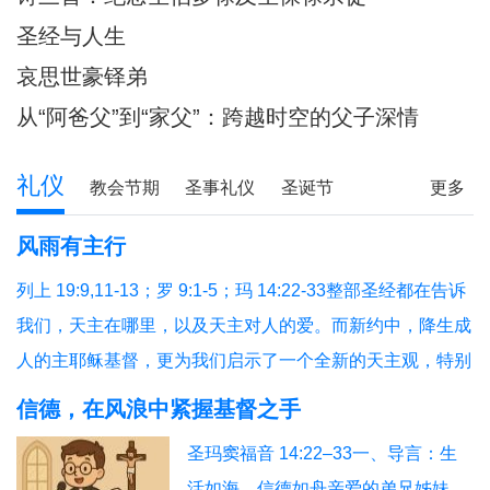
圣经与人生
哀思世豪铎弟
从“阿爸父”到“家父”：跨越时空的父子深情
礼仪
教会节期
圣事礼仪
圣诞节
更多
圣经研读
圣经问答
释经专栏
风雨有主行
列上 19:9,11-13；罗 9:1-5；玛 14:22-33整部圣经都在告诉
我们，天主在哪里，以及天主对人的爱。而新约中，降生成
人的主耶稣基督，更为我们启示了一个全新的天主观，特别
是在艰难困苦中陪伴我们的天主，我们今天从三个方面反省
信德，在风浪中紧握基督之手
福音和读经的教导：（1）祈祷与生活；（2）主步行水面；
圣玛窦福音 14:22–33一、导言：生
（3）有主就平安。1、祈祷与生活祈祷，就
活如海，信德如舟亲爱的弟兄姊妹