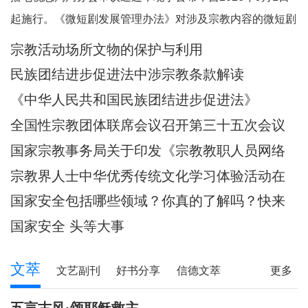
起施行。《微短剧发展管理办法》对涉及宗教内容的微短剧
作出规定。其中，第五条规定，一类微短剧是指投资额度较
宗教活动场所文物的保护与利用
大或者主要剧情涉及政治、军事、外交、国家安全、统战、
民族团结进步促进法中涉宗教条款解读
民族、宗教、司法、公安等内容的特殊题材的微短
《中华人民共和国民族团结进步促进法》
全国性宗教团体联席会议召开第三十五次会议
国家宗教事务局关于印发《宗教教职人员网络
行为规范》的通知
宗教界人士中华优秀传统文化学习体验活动在
武汉启动
国家安全包括哪些领域？你真的了解吗？快来
一起涨知识！
国家安全 头等大事
文萃
文艺副刊
好书分享
信德文萃
更多
诗苑
小小说
写真故事
社会文萃
五言古风·颂耶稣救主