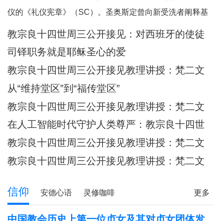
何一个人。祂向我们保证，祂已将我
仪的《礼仪宪章》（SC）。圣奥斯定曾向新受洗者阐释基
们的面容刻在祂的掌心上（参阅：依
督身体的奥迹，他引用了我们刚刚听到的圣保禄的这句经
教宗良十四世周三公开接见：​对西班牙的使徒
四十九 16），祂对我们的爱，比母亲
文：“现在你们是基督的身体，各自都是肢体。”（格前
牧灵访问的反省
对子女的爱更为
司铎职务就是耶稣圣心的爱
12:27）他继而说道：“你们所领受的，正是属
教宗良十四世周三公开接见教理讲授：梵二文
献 III：《礼仪宪章》
从“维持堂区”到“福传堂区”
教宗良十四世周三公开接见教理讲授：梵二文
献 III：《礼仪宪章》
在人工智能时代守护人类尊严：教宗良十四世
首封通谕《伟大的人类》预先品尝
教宗良十四世周三公开接见教理讲授：梵二文
献 III：《礼仪宪章》
教宗良十四世周三公开接见教理讲授：梵二文
献II《教会宪章》
信仰
安德心语
灵修咖啡
更多
圣方济各的足迹
记忆之窗
解读人生
信仰分享
中国教会历史上第一位贞女及其对贞女团体发