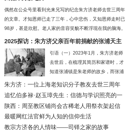
偶然在公众号里看到光来兄写的纪念朱方济老师去世三周年
的文章。才知恩师已走了三年，心中悲伤，又知恩师走时已
98岁，甚是欣慰。老人家的音容笑貌不断浮现在我的脑海。
一、和蔼可亲的英语老师——上海教区知识分子的典范。老
2025探访：朱方济父亲百年前捐献的张浦天主
师向来以严肃可怕著称，但朱老留给我的印象是和蔼可亲，
堂+后记：佘山校友怀念恩师
引语（一）2023年1月，朱方济老师
永远笑眯眯。但对我们的学习极其认真和严肃
去世后，在梳理其简历和家谱时，才
知道张浦镇是朱老师的故乡，而张浦
最早的老堂是其父母早年捐献的祖
朱方济：一位上海老知识分子教友去世三周年
产。期间，时任张浦本堂陆学清神父
追忆伯多禄·赵玉璋先生：信德与学识照亮的一
也提供了一些史料。当时一点也没想
生
陕西：周至教区铺尚会古稀老人用祭衣架起信
到日后还有机会探访张浦堂区。2025
仰与文化传承之桥
最暖网红法官鲜为人知的信仰生活
年2月24—28日，应苏州教区徐宏根
教宗方济各的人情味——司铎之家的故事
主教的邀请，前去苏州教区主教公署