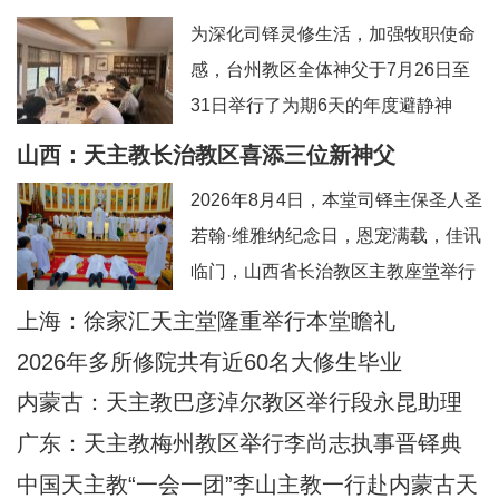
为深化司铎灵修生活，加强牧职使命
感，台州教区全体神父于7月26日至
31日举行了为期6天的年度避静神
工。本次避静特别邀请到上海佘山修
山西：天主教长治教区喜添三位新神父
院的方补课神父前来带领，主题为“更
2026年8月4日，本堂司铎主保圣人圣
深刻地认识真实的耶稣基督”。在当今
若翰·维雅纳纪念日，恩宠满载，佳讯
忙碌而多元的牧灵环境中，此次避静
临门，山西省长治教区主教座堂举行
为神父们提供了一个宝贵的静默与省
司铎祝圣典礼，为张浩然（伯多
上海：徐家汇天主堂隆重举行本堂瞻礼
思时机，帮助大家暂时脱离日常事
禄）、王晋（若望）、刘晓恒（伯多
务，回归内在深
2026年多所修院共有近60名大修生毕业
禄）三位执事授予司铎圣秩。祝圣典
内蒙古：天主教巴彦淖尔教区举行段永昆助理
礼由长治教区丁令斌主教主持，教区
主教祝圣典礼
广东：天主教梅州教区举行李尚志执事晋铎典
办公室主任申学忠神父、主教府本堂
礼
中国天主教“一会一团”李山主教一行赴内蒙古天
韩霄神父襄礼。来自长治教区及各地