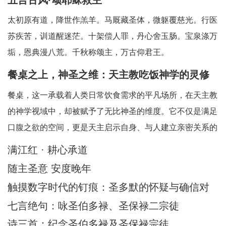
太初原有道，降世作羔羊。马厩藏圣体，微躯覆慈光。行医
苏疾苦，训道醒迷茫。十架偿人罪，丹心舍玉肠。宝泉涤万
垢，恩典漫八荒。千秋称颂主，万古仰君王。
餐桌之上，神圣之维：天主教吃饭神学的灵修
省思
餐桌，这一承载着人类日常饮食需求的平凡场所，在天主教
的神学视域中，却被赋予了无比神圣的维度。它不仅是满足
口腹之欲的空间，更是天主启示自身、与人建立亲密关系的
神圣舞台。天主教吃饭神学中所蕴含的灵修智慧，引领我们
满江红 · 耕心承道
在每一次的用餐时刻，都能敏锐地察觉到天主的临在，领悟
随主圣意 安度晚年
到其中深刻的属灵启迪。在人类日常生活中，
触摸数字时代的钉痕：圣多默的怀疑与确信对
AI时代的信仰启迪
七言绝句：咏圣伯多禄、圣保禄二宗徒
诗三首：纪念圣伯多禄及圣保禄宗徒