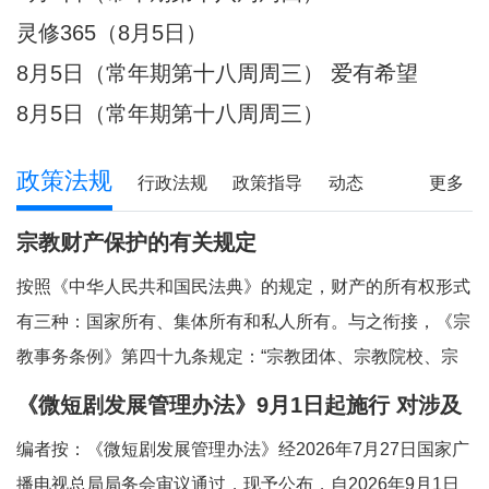
件放心不下的事，
灵修365（8月5日）
8月5日（常年期第十八周周三） 爱有希望
8月5日（常年期第十八周周三）
政策法规
行政法规
政策指导
动态
更多
宗教财产保护的有关规定
按照《中华人民共和国民法典》的规定，财产的所有权形式
有三种：国家所有、集体所有和私人所有。与之衔接，《宗
教事务条例》第四十九条规定：“宗教团体、宗教院校、宗
教活动场所对依法占有的属于国家、集体所有的财产，依照
《微短剧发展管理办法》9月1日起施行 对涉及
法律和国家有关规定管理和使用；对其他合法财产，依法享
宗教内容的微短剧作出规定
编者按：《微短剧发展管理办法》经2026年7月27日国家广
有所有权或者其他财产权利。”对现行法律法
播电视总局局务会审议通过，现予公布，自2026年9月1日