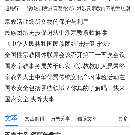
起施行。《微短剧发展管理办法》对涉及宗教内容的微短剧
作出规定。其中，第五条规定，一类微短剧是指投资额度较
宗教活动场所文物的保护与利用
大或者主要剧情涉及政治、军事、外交、国家安全、统战、
民族团结进步促进法中涉宗教条款解读
民族、宗教、司法、公安等内容的特殊题材的微短
《中华人民共和国民族团结进步促进法》
全国性宗教团体联席会议召开第三十五次会议
国家宗教事务局关于印发《宗教教职人员网络
行为规范》的通知
宗教界人士中华优秀传统文化学习体验活动在
武汉启动
国家安全包括哪些领域？你真的了解吗？快来
一起涨知识！
国家安全 头等大事
文萃
文艺副刊
好书分享
信德文萃
更多
诗苑
小小说
写真故事
社会文萃
五言古风·颂耶稣救主