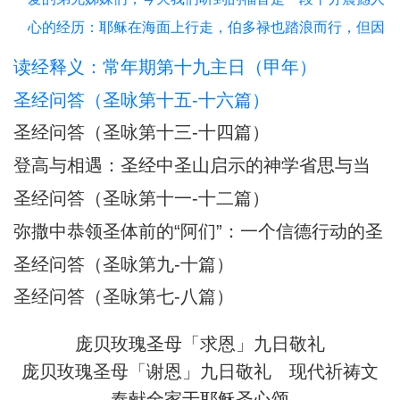
心的经历：耶稣在海面上行走，伯多禄也踏浪而行，但因
恐惧而下沉，被耶稣所救。这不仅是一段神迹，更是一幅
读经释义：常年期第十九主日（甲年）
信仰旅程的象征图画。在这图画中，我们看到：风浪 = 生
圣经问答（圣咏第十五-十六篇）
活的试炼、恐惧、不安；船 = 教会与我们的信仰生活；
圣经问答（圣咏第十三-十四篇）
登高与相遇：圣经中圣山启示的神学省思与当
代意义
圣经问答（圣咏第十一-十二篇）
弥撒中恭领圣体前的“阿们”：一个信德行动的圣
经根源与神学意蕴
圣经问答（圣咏第九-十篇）
圣经问答（圣咏第七-八篇）
庞贝玫瑰圣母「求恩」九日敬礼
庞贝玫瑰圣母「谢恩」九日敬礼
现代祈祷文
奉献全家于耶稣圣心颂