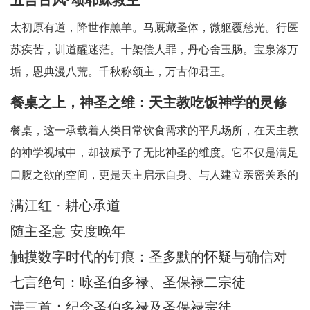
太初原有道，降世作羔羊。马厩藏圣体，微躯覆慈光。行医
苏疾苦，训道醒迷茫。十架偿人罪，丹心舍玉肠。宝泉涤万
垢，恩典漫八荒。千秋称颂主，万古仰君王。
餐桌之上，神圣之维：天主教吃饭神学的灵修
省思
餐桌，这一承载着人类日常饮食需求的平凡场所，在天主教
的神学视域中，却被赋予了无比神圣的维度。它不仅是满足
口腹之欲的空间，更是天主启示自身、与人建立亲密关系的
神圣舞台。天主教吃饭神学中所蕴含的灵修智慧，引领我们
满江红 · 耕心承道
在每一次的用餐时刻，都能敏锐地察觉到天主的临在，领悟
随主圣意 安度晚年
到其中深刻的属灵启迪。在人类日常生活中，
触摸数字时代的钉痕：圣多默的怀疑与确信对
AI时代的信仰启迪
七言绝句：咏圣伯多禄、圣保禄二宗徒
诗三首：纪念圣伯多禄及圣保禄宗徒