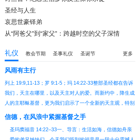
圣经与人生
哀思世豪铎弟
从“阿爸父”到“家父”：跨越时空的父子深情
礼仪
教会节期
圣事礼仪
圣诞节
更多
圣经研读
圣经问答
释经专栏
风雨有主行
列上 19:9,11-13；罗 9:1-5；玛 14:22-33整部圣经都在告诉
我们，天主在哪里，以及天主对人的爱。而新约中，降生成
人的主耶稣基督，更为我们启示了一个全新的天主观，特别
是在艰难困苦中陪伴我们的天主，我们今天从三个方面反省
信德，在风浪中紧握基督之手
福音和读经的教导：（1）祈祷与生活；（2）主步行水面；
圣玛窦福音 14:22–33一、导言：生活如海，信德如舟亲
（3）有主就平安。1、祈祷与生活祈祷，就
爱的弟兄姊妹们，今天我们听到的福音是一段十分震撼人