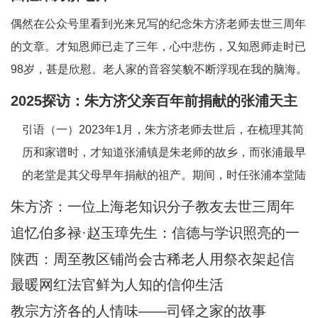
偶然在公众号里看到光来兄写的纪念朱方济老师去世三周年
的文章。才知恩师已走了三年，心中悲伤，又知恩师走时已
98岁，甚是欣慰。老人家的音容笑貌不断浮现在我的脑海。
一、和蔼可亲的英语老师——上海教区知识分子的典范。老
2025探访：朱方济父亲百年前捐献的张浦天主
师向来以严肃可怕著称，但朱老留给我的印象是和蔼可亲，
堂+后记：佘山校友怀念恩师
引语（一）2023年1月，朱方济老师去世后，在梳理其简
永远笑眯眯。但对我们的学习极其认真和严肃
历和家谱时，才知道张浦镇是朱老师的故乡，而张浦最早
的老堂是其父母早年捐献的祖产。期间，时任张浦本堂陆
学清神父也提供了一些史料。当时一点也没想到日后还有
朱方济：一位上海老知识分子教友去世三周年
机会探访张浦堂区。2025年2月24—28日，应苏州教区徐
追忆伯多禄·赵玉璋先生：信德与学识照亮的一
宏根主教的邀请，前去苏州教区主教公署陪伴当地神父们
生
陕西：周至教区铺尚会古稀老人用祭衣架起信
避
仰与文化传承之桥
最暖网红法官鲜为人知的信仰生活
教宗方济各的人情味——司铎之家的故事