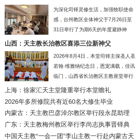
为深化司铎灵修生活，加强牧职使命
感，台州教区全体神父于7月26日至
31日举行了为期6天的年度避静神
工。本次避静特别邀请到上海佘山修
山西：天主教长治教区喜添三位新神父
院的方补课神父前来带领，主题为“更
2026年8月4日，本堂司铎主保圣人圣
深刻地认识真实的耶稣基督”。在当今
若翰·维雅纳纪念日，恩宠满载，佳讯
忙碌而多元的牧灵环境中，此次避静
临门，山西省长治教区主教座堂举行
为神父们提供了一个宝贵的静默与省
司铎祝圣典礼，为张浩然（伯多
上海：徐家汇天主堂隆重举行本堂瞻礼
思时机，帮助大家暂时脱离日常事
禄）、王晋（若望）、刘晓恒（伯多
务，回归内在深
2026年多所修院共有近60名大修生毕业
禄）三位执事授予司铎圣秩。祝圣典
内蒙古：天主教巴彦淖尔教区举行段永昆助理
礼由长治教区丁令斌主教主持，教区
主教祝圣典礼
广东：天主教梅州教区举行李尚志执事晋铎典
办公室主任申学忠神父、主教府本堂
礼
中国天主教“一会一团”李山主教一行赴内蒙古天
韩霄神父襄礼。来自长治教区及各地