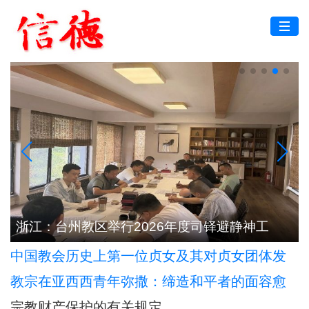
根
浙江：台州教区举行2026年度司铎避静神工
中国教会历史上第一位贞女及其对贞女团体发
展的深远影响
教宗在亚西西青年弥撒：缔造和平者的面容愈
加肖似基督
宗教财产保护的有关规定