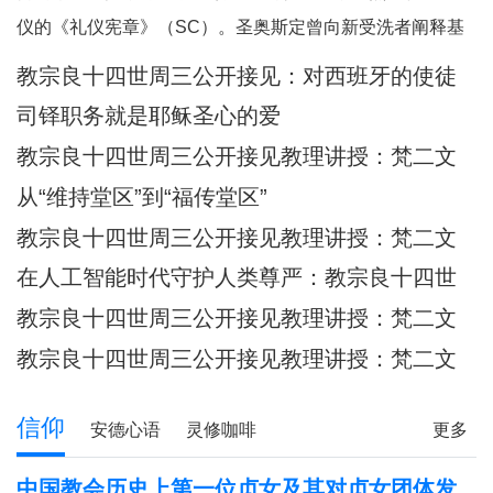
的爱更为
仪的《礼仪宪章》（SC）。圣奥斯定曾向新受洗者阐释基
督身体的奥迹，他引用了我们刚刚听到的圣保禄的这句经
教宗良十四世周三公开接见：​对西班牙的使徒
文：“现在你们是基督的身体，各自都是肢体。”（格前
牧灵访问的反省
司铎职务就是耶稣圣心的爱
12:27）他继而说道：“你们所领受的，正是属
教宗良十四世周三公开接见教理讲授：梵二文
献 III：《礼仪宪章》
从“维持堂区”到“福传堂区”
教宗良十四世周三公开接见教理讲授：梵二文
献 III：《礼仪宪章》
在人工智能时代守护人类尊严：教宗良十四世
首封通谕《伟大的人类》预先品尝
教宗良十四世周三公开接见教理讲授：梵二文
献 III：《礼仪宪章》
教宗良十四世周三公开接见教理讲授：梵二文
献II《教会宪章》
信仰
安德心语
灵修咖啡
更多
圣方济各的足迹
记忆之窗
解读人生
信仰分享
中国教会历史上第一位贞女及其对贞女团体发