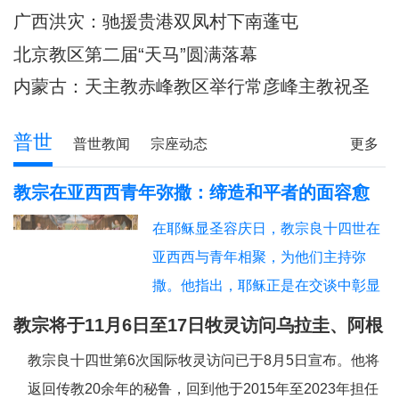
主教调研
80余位神父共祭
广西洪灾：驰援贵港双凤村下南蓬屯
北京教区第二届“天马”圆满落幕
内蒙古：天主教赤峰教区举行常彦峰主教祝圣
典礼
普世
普世教闻
宗座动态
更多
教宗在亚西西青年弥撒：缔造和平者的面容愈
加肖似基督
在耶稣显圣容庆日，教宗良十四世在
亚西西与青年相聚，为他们主持弥
撒。他指出，耶稣正是在交谈中彰显
神圣的容貌，因此我们也应该进入“对
教宗将于11月6日至17日牧灵访问乌拉圭、阿根
话的艺术”。圣方济各、圣女加辣，以
廷和秘鲁
教宗良十四世第6次国际牧灵访问已于8月5日宣布。他将
及为数众多的其他青年，就是在亚西
返回传教20余年的秘鲁，回到他于2015年至2023年担任