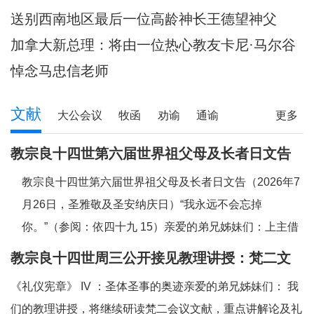
送别西南地区最后一位高龄神长王德望神父
加拿大新总理：将由一位热心教友卡尼·马尔谷
担任
悼念马忠信老师
文献
大公会议
牧函
劝谕
通谕
更多
文告
其它
教宗良十四世第六届世界祖父母及长者日文告
及牧灵指引
教宗良十四世第六届世界祖父母及长者日文告（2026年7
月26日，圣雅敬及圣安纳庆日）“我永远不会忘掉
你。”（参阅：依四十九 15）亲爱的弟兄姊妹们：上主借
着依撒意亚先知的口，许诺祂永远都不会忘掉我们任何一
教宗良十四世周三公开接见教理讲授：梵二文
个人。祂向我们保证，祂已将我们的面容刻在祂的掌心上
献 III：《礼仪宪章》
《礼仪宪章》 IV ：圣体圣事的奥迹亲爱的弟兄姊妹们： 我
（参阅：依四十九 16），祂对我们的爱，比母亲对子女
们的教理讲授，将继续研读梵二会议文献，重点讲解论及礼