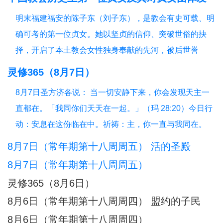
信友园地
奉献生活
婚姻家庭
老人世界
展的深远影响
明末福建福安的陈子东（刘子东），是教会有史可载、明
青年之友
青葱岁月
信仰见证
确可考的第一位贞女。她以坚贞的信仰、突破世俗的抉
择，开启了本土教会女性独身奉献的先河，被后世誉
为“中华第一朵童贞花”。其个人圣德与榜样力量，直接催
灵修365（8月7日）
生、推动、规范了我国本土贞女群体数百年的发展脉络。
8月7日圣方济各说： 当一切安静下来，你会发现天主一
一、中华首位贞女：陈子东完整生平陈子东（1627—
直都在。「我同你们天天在一起。」（玛 28:20）今日行
1665），
动：安息在这份临在中。祈祷：主，你一直与我同在。
另：8月8日圣方济各说：当灵魂不再抓紧自己，天主便成
8月7日（常年期第十八周周五） 活的圣殿
了她唯一的依靠。「把你的一切挂虑都托给他，因为他必
8月7日（常年期第十八周周五）
眷顾你们。」（伯前 5:7）今日行动：把一件放心不下的
灵修365（8月6日）
事，
8月6日（常年期第十八周周四） 盟约的子民
8月6日（常年期第十八周周四）