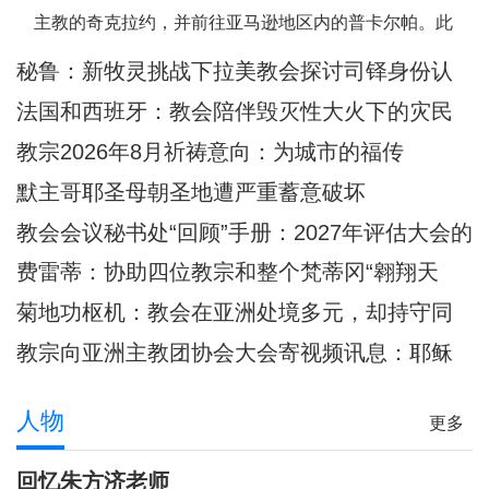
西这里面容变得愈加肖似基督的。教
主教的奇克拉约，并前往亚马逊地区内的普卡尔帕。此
宗良十四世8月6日耶稣显圣容庆日在
外，他也要去教宗方济各的出生地阿根廷，以及将近40年
秘鲁：新牧灵挑战下拉美教会探讨司铎身份认
意大利亚西西天使之后圣母大殿内主
没有教宗访问过的乌拉圭。被秘鲁人民视为同胞的普雷沃
同
持弥撒圣祭
法国和西班牙：教会陪伴毁灭性大火下的灾民
斯特教宗，即将回到他度过多年传教岁月的安第斯大地，
教宗2026年8月祈祷意向：为城市的福传
在那里
默主哥耶圣母朝圣地遭严重蓄意破坏
教会会议秘书处“回顾”手册：2027年评估大会的
准则和指示
费雷蒂：协助四位教宗和整个梵蒂冈“翱翔天
际”的妇女
菊地功枢机：教会在亚洲处境多元，却持守同
一信仰
教宗向亚洲主教团协会大会寄视频讯息：耶稣
是我们共融之源
人物
更多
回忆朱方济老师