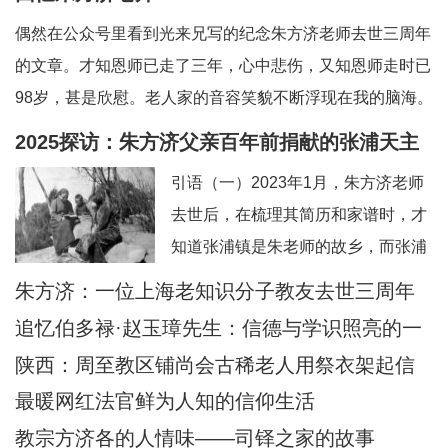
偶然在公众号里看到光来兄写的纪念朱方济老师去世三周年
的文章。才知恩师已走了三年，心中悲伤，又知恩师走时已
98岁，甚是欣慰。老人家的音容笑貌不断浮现在我的脑海。
一、和蔼可亲的英语老师——上海教区知识分子的典范。老
2025探访：朱方济父亲百年前捐献的张浦天主
师向来以严肃可怕著称，但朱老留给我的印象是和蔼可亲，
堂+后记：佘山校友怀念恩师
引语（一）2023年1月，朱方济老师
永远笑眯眯。但对我们的学习极其认真和严肃
去世后，在梳理其简历和家谱时，才
知道张浦镇是朱老师的故乡，而张浦
最早的老堂是其父母早年捐献的祖
朱方济：一位上海老知识分子教友去世三周年
产。期间，时任张浦本堂陆学清神父
追忆伯多禄·赵玉璋先生：信德与学识照亮的一
也提供了一些史料。当时一点也没想
生
陕西：周至教区铺尚会古稀老人用祭衣架起信
到日后还有机会探访张浦堂区。2025
仰与文化传承之桥
最暖网红法官鲜为人知的信仰生活
年2月24—28日，应苏州教区徐宏根
教宗方济各的人情味——司铎之家的故事
主教的邀请，前去苏州教区主教公署