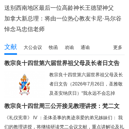
陪伴当地神父们避
送别西南地区最后一位高龄神长王德望神父
加拿大新总理：将由一位热心教友卡尼·马尔谷
担任
悼念马忠信老师
文献
大公会议
牧函
劝谕
通谕
更多
文告
其它
教宗良十四世第六届世界祖父母及长者日文告
及牧灵指引
教宗良十四世第六届世界祖父母及长
者日文告（2026年7月26日，圣雅敬
及圣安纳庆日）“我永远不会忘掉
你。”（参阅：依四十九 15）亲爱的
教宗良十四世周三公开接见教理讲授：梵二文
弟兄姊妹们：上主借着依撒意亚先知
献 III：《礼仪宪章》
《礼仪宪章》 IV ：圣体圣事的奥迹亲爱的弟兄姊妹们： 我
的口，许诺祂永远都不会忘掉我们任
们的教理讲授，将继续研读梵二会议文献，重点讲解论及礼