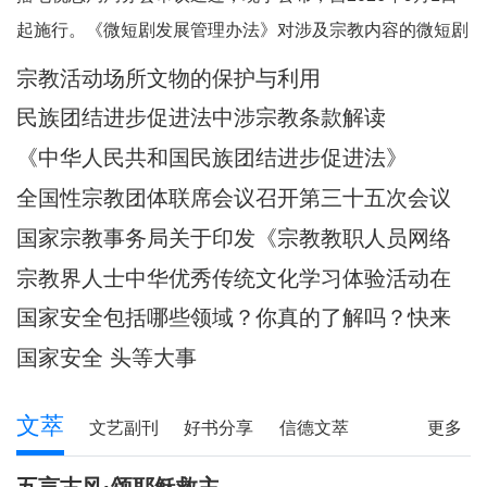
起施行。《微短剧发展管理办法》对涉及宗教内容的微短剧
作出规定。其中，第五条规定，一类微短剧是指投资额度较
宗教活动场所文物的保护与利用
大或者主要剧情涉及政治、军事、外交、国家安全、统战、
民族团结进步促进法中涉宗教条款解读
民族、宗教、司法、公安等内容的特殊题材的微短
《中华人民共和国民族团结进步促进法》
全国性宗教团体联席会议召开第三十五次会议
国家宗教事务局关于印发《宗教教职人员网络
行为规范》的通知
宗教界人士中华优秀传统文化学习体验活动在
武汉启动
国家安全包括哪些领域？你真的了解吗？快来
一起涨知识！
国家安全 头等大事
文萃
文艺副刊
好书分享
信德文萃
更多
诗苑
小小说
写真故事
社会文萃
五言古风·颂耶稣救主