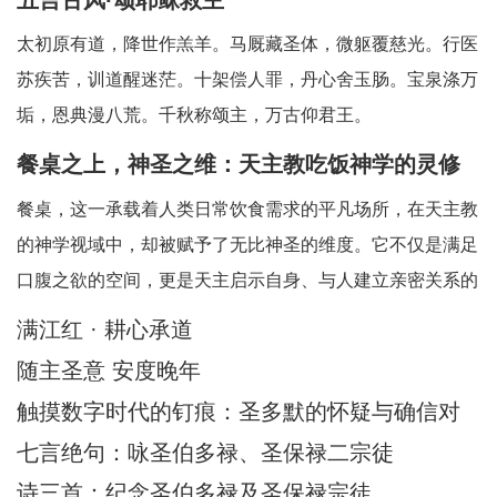
太初原有道，降世作羔羊。马厩藏圣体，微躯覆慈光。行医
苏疾苦，训道醒迷茫。十架偿人罪，丹心舍玉肠。宝泉涤万
垢，恩典漫八荒。千秋称颂主，万古仰君王。
餐桌之上，神圣之维：天主教吃饭神学的灵修
省思
餐桌，这一承载着人类日常饮食需求的平凡场所，在天主教
的神学视域中，却被赋予了无比神圣的维度。它不仅是满足
口腹之欲的空间，更是天主启示自身、与人建立亲密关系的
神圣舞台。天主教吃饭神学中所蕴含的灵修智慧，引领我们
满江红 · 耕心承道
在每一次的用餐时刻，都能敏锐地察觉到天主的临在，领悟
随主圣意 安度晚年
到其中深刻的属灵启迪。在人类日常生活中，
触摸数字时代的钉痕：圣多默的怀疑与确信对
AI时代的信仰启迪
七言绝句：咏圣伯多禄、圣保禄二宗徒
诗三首：纪念圣伯多禄及圣保禄宗徒