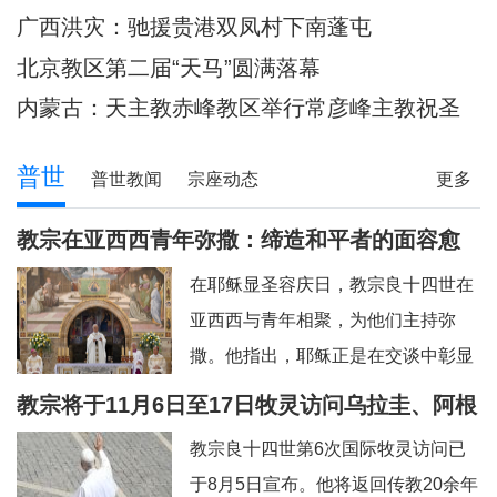
主教调研
80余位神父共祭
广西洪灾：驰援贵港双凤村下南蓬屯
北京教区第二届“天马”圆满落幕
内蒙古：天主教赤峰教区举行常彦峰主教祝圣
典礼
普世
普世教闻
宗座动态
更多
教宗在亚西西青年弥撒：缔造和平者的面容愈
加肖似基督
在耶稣显圣容庆日，教宗良十四世在
亚西西与青年相聚，为他们主持弥
撒。他指出，耶稣正是在交谈中彰显
神圣的容貌，因此我们也应该进入“对
教宗将于11月6日至17日牧灵访问乌拉圭、阿根
话的艺术”。圣方济各、圣女加辣，以
廷和秘鲁
教宗良十四世第6次国际牧灵访问已
及为数众多的其他青年，就是在亚西
于8月5日宣布。他将返回传教20余年