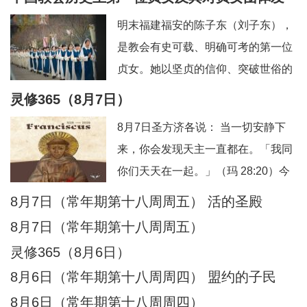
信友园地
奉献生活
婚姻家庭
老人世界
展的深远影响
明末福建福安的陈子东（刘子东），
青年之友
青葱岁月
信仰见证
是教会有史可载、明确可考的第一位
贞女。她以坚贞的信仰、突破世俗的
抉择，开启了本土教会女性独身奉献
灵修365（8月7日）
的先河，被后世誉为“中华第一朵童贞
8月7日圣方济各说： 当一切安静下
花”。其个人圣德与榜样力量，直接催
来，你会发现天主一直都在。「我同
生、推动、规范了我国本土贞女群体
你们天天在一起。」（玛 28:20）今
数百年的发展脉络。一、中华首位贞
日行动：安息在这份临在中。祈祷：
8月7日（常年期第十八周周五） 活的圣殿
女：陈子东完整生平陈子东（1627—
主，你一直与我同在。另：8月8日圣
1665），
8月7日（常年期第十八周周五）
方济各说：当灵魂不再抓紧自己，天
灵修365（8月6日）
主便成了她唯一的依靠。「把你的一
8月6日（常年期第十八周周四） 盟约的子民
切挂虑都托给他，因为他必眷顾你
8月6日（常年期第十八周周四）
们。」（伯前 5:7）今日行动：把一