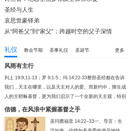
圣经与人生
哀思世豪铎弟
从“阿爸父”到“家父”：跨越时空的父子深情
礼仪
教会节期
圣事礼仪
圣诞节
更多
圣经研读
圣经问答
释经专栏
风雨有主行
列上 19:9,11-13；罗 9:1-5；玛 14:22-33整部圣经都在告诉
我们，天主在哪里，以及天主对人的爱。而新约中，降生成
人的主耶稣基督，更为我们启示了一个全新的天主观，特别
是在艰难困苦中陪伴我们的天主，我们今天从三个方面反省
信德，在风浪中紧握基督之手
福音和读经的教导：（1）祈祷与生活；（2）主步行水面；
圣玛窦福音 14:22–33一、导言：生
（3）有主就平安。1、祈祷与生活祈祷，就
活如海，信德如舟亲爱的弟兄姊妹