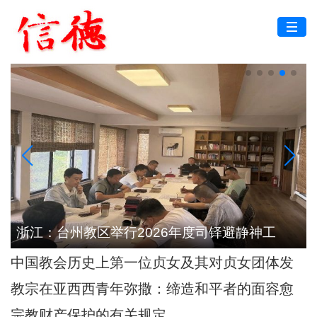
根
浙江：台州教区举行2026年度司铎避静神工
中国教会历史上第一位贞女及其对贞女团体发
展的深远影响
教宗在亚西西青年弥撒：缔造和平者的面容愈
加肖似基督
宗教财产保护的有关规定