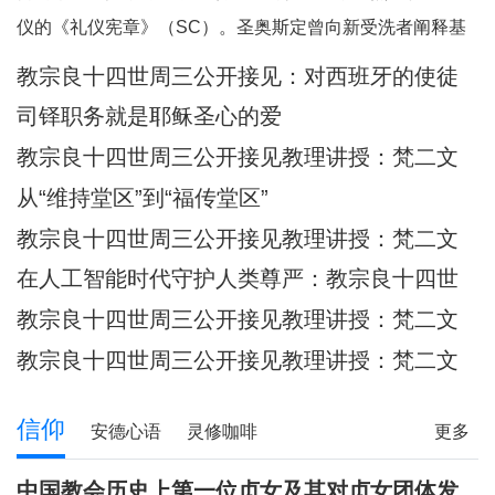
何一个人。祂向我们保证，祂已将我
仪的《礼仪宪章》（SC）。圣奥斯定曾向新受洗者阐释基
们的面容刻在祂的掌心上（参阅：依
督身体的奥迹，他引用了我们刚刚听到的圣保禄的这句经
教宗良十四世周三公开接见：​对西班牙的使徒
四十九 16），祂对我们的爱，比母亲
文：“现在你们是基督的身体，各自都是肢体。”（格前
牧灵访问的反省
对子女的爱更为
司铎职务就是耶稣圣心的爱
12:27）他继而说道：“你们所领受的，正是属
教宗良十四世周三公开接见教理讲授：梵二文
献 III：《礼仪宪章》
从“维持堂区”到“福传堂区”
教宗良十四世周三公开接见教理讲授：梵二文
献 III：《礼仪宪章》
在人工智能时代守护人类尊严：教宗良十四世
首封通谕《伟大的人类》预先品尝
教宗良十四世周三公开接见教理讲授：梵二文
献 III：《礼仪宪章》
教宗良十四世周三公开接见教理讲授：梵二文
献II《教会宪章》
信仰
安德心语
灵修咖啡
更多
圣方济各的足迹
记忆之窗
解读人生
信仰分享
中国教会历史上第一位贞女及其对贞女团体发