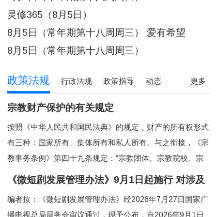
件放心不下的事，
灵修365（8月5日）
8月5日（常年期第十八周周三） 爱有希望
8月5日（常年期第十八周周三）
政策法规
行政法规
政策指导
动态
更多
宗教财产保护的有关规定
按照《中华人民共和国民法典》的规定，财产的所有权形式
有三种：国家所有、集体所有和私人所有。与之衔接，《宗
教事务条例》第四十九条规定：“宗教团体、宗教院校、宗
教活动场所对依法占有的属于国家、集体所有的财产，依照
《微短剧发展管理办法》9月1日起施行 对涉及
法律和国家有关规定管理和使用；对其他合法财产，依法享
宗教内容的微短剧作出规定
编者按：《微短剧发展管理办法》经2026年7月27日国家广
有所有权或者其他财产权利。”对现行法律法
播电视总局局务会审议通过，现予公布，自2026年9月1日