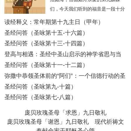
们，今天我们听到的福音是一段十分
震撼人心的经历：耶稣在海面上行
读经释义：常年期第十九主日（甲年）
走，伯多禄也踏浪而行，但因恐惧而
圣经问答（圣咏第十五-十六篇）
下沉，被耶稣所救。这不仅是一段神
圣经问答（圣咏第十三-十四篇）
迹，更是一幅信仰旅程的象征图画。
登高与相遇：圣经中圣山启示的神学省思与当
在这图画中，我们看到：风浪 = 生活
代意义
圣经问答（圣咏第十一-十二篇）
的试炼、恐惧、不安；船 = 教会与我
们的信仰生活；
弥撒中恭领圣体前的“阿们”：一个信德行动的圣
经根源与神学意蕴
圣经问答（圣咏第九-十篇）
圣经问答（圣咏第七-八篇）
庞贝玫瑰圣母「求恩」九日敬礼
庞贝玫瑰圣母「谢恩」九日敬礼
现代祈祷文
奉献全家于耶稣圣心颂