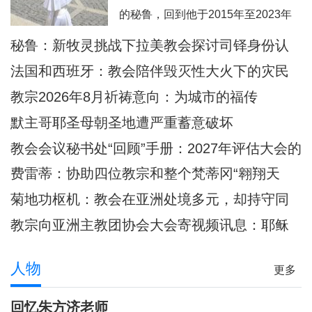
西这里面容变得愈加肖似基督的。教
的秘鲁，回到他于2015年至2023年
宗良十四世8月6日耶稣显圣容庆日在
担任主教的奇克拉约，并前往亚马逊
秘鲁：新牧灵挑战下拉美教会探讨司铎身份认
意大利亚西西天使之后圣母大殿内主
地区内的普卡尔帕。此外，他也要去
同
持弥撒圣祭
法国和西班牙：教会陪伴毁灭性大火下的灾民
教宗方济各的出生地阿根廷，以及将
教宗2026年8月祈祷意向：为城市的福传
近40年没有教宗访问过的乌拉圭。被
默主哥耶圣母朝圣地遭严重蓄意破坏
秘鲁人民视为同胞的普雷沃斯特教
教会会议秘书处“回顾”手册：2027年评估大会的
宗，即将回到他度过多年传教岁月的
准则和指示
安第斯大地，在那里
费雷蒂：协助四位教宗和整个梵蒂冈“翱翔天
际”的妇女
菊地功枢机：教会在亚洲处境多元，却持守同
一信仰
教宗向亚洲主教团协会大会寄视频讯息：耶稣
是我们共融之源
人物
更多
回忆朱方济老师