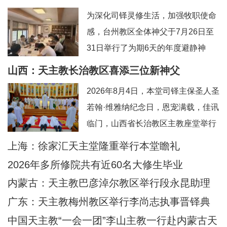
为深化司铎灵修生活，加强牧职使命
感，台州教区全体神父于7月26日至
31日举行了为期6天的年度避静神
工。本次避静特别邀请到上海佘山修
山西：天主教长治教区喜添三位新神父
院的方补课神父前来带领，主题为“更
2026年8月4日，本堂司铎主保圣人圣
深刻地认识真实的耶稣基督”。在当今
若翰·维雅纳纪念日，恩宠满载，佳讯
忙碌而多元的牧灵环境中，此次避静
临门，山西省长治教区主教座堂举行
为神父们提供了一个宝贵的静默与省
司铎祝圣典礼，为张浩然（伯多
上海：徐家汇天主堂隆重举行本堂瞻礼
思时机，帮助大家暂时脱离日常事
禄）、王晋（若望）、刘晓恒（伯多
务，回归内在深
2026年多所修院共有近60名大修生毕业
禄）三位执事授予司铎圣秩。祝圣典
内蒙古：天主教巴彦淖尔教区举行段永昆助理
礼由长治教区丁令斌主教主持，教区
主教祝圣典礼
广东：天主教梅州教区举行李尚志执事晋铎典
办公室主任申学忠神父、主教府本堂
礼
中国天主教“一会一团”李山主教一行赴内蒙古天
韩霄神父襄礼。来自长治教区及各地