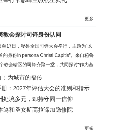
区举行常彦峰主教祝圣典礼
更多
美教会探讨司铎身份认同
3日至17日，秘鲁全国司铎大会举行，主题为“以
身份In persona Christi Capitis”。来自秘鲁
6个教会辖区的司铎齐聚一堂，共同探讨“作为基
、元首和善牧之圣事性临在的司铎：其身份、灵
意向：为城市的福传
命”。大会旨在加强司铎之间的弟兄情谊，并进
手册：2027年评估大会的准则和指示
化圣秩圣职的身份认同。在当前拉丁美洲许多地
洲处境多元，却持守同一信仰
本笃和圣女斯高拉谛加隐修院
更多