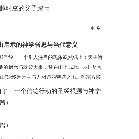
：跨越时空的父子深情
更多
山启示的神学省思与当代意义
部圣经，一个引人注目的现象跃然纸上：天主诸
要的启示与救赎大事，皆在山上成就。从旧约到
“山”始终是天主与人相遇的特选之地。教宗方济
出，在圣经中，“山是天主向我们启示他自己、
阿们”：一个信德行动的圣经根源与神学
的地方”。这一地理上的重复绝非偶然，而是蕴
篇）
刻的神学意涵——山，既是物理高度，更是属灵
既是
篇）