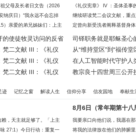
宪章》
祖父母及长者日文告（2026
《礼仪宪章》 IV ：圣体圣
圣安纳庆日）“我永远不会忘掉
继续研读梵二会议文献，重点
15）亲爱的弟兄姊妹们：上主
定曾向新受洗者阐释基督身体
，许诺祂永远都不会忘掉我们任
句经文：“现在你们是基督的身
牙的使徒牧灵访问的反省
司铎职务就是耶稣圣心
证，祂已将我们的面容刻在祂的
道：“你们所领受的，正是属
二文献 III：《礼仪
从“维持堂区”到“福传堂
 16），祂对我们的爱，比母
二文献 III：《礼仪
在人工智能时代守护人
的人类》预先品尝
二文献 III：《礼仪
教宗良十四世周三公开接
章》
足迹
记忆之窗
解读人生
信仰分享
信友园地
奉献生
8月6日（常年期第十八
信赖，天主就足够了。「上主
我要亲口向他们说，我愿在那
 27:1）今日行动：重复一
将我的法律放在他们的肺腑里