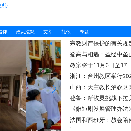
所)
信仰
政策法规
文萃
礼仪
专题
宗教财产保护的有关规
登高与相遇：圣经中圣
教宗将于11月6日至1
浙江：台州教区举行20
山西：天主教长治教区
秘鲁：新牧灵挑战下拉
《微短剧发展管理办法》
短剧作出规定
法国和西班牙：教会陪