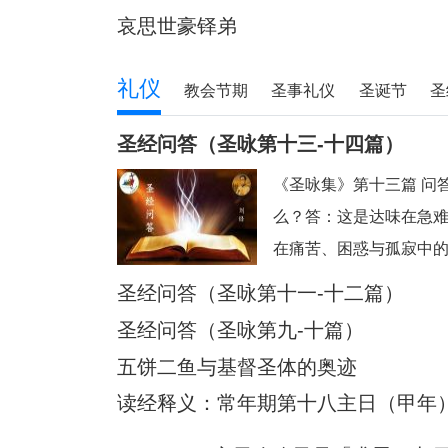
哀思世豪铎弟
礼仪
教会节期
圣事礼仪
圣诞节
圣
圣经问答（圣咏第十三-十四篇）
《圣咏集》第十三篇 问
么？答：这是达味在急
在痛苦、困惑与孤寂中
向信赖与赞美的祈祷。问
圣经问答（圣咏第十一-十二篇）
要到何时？”这句表达了
圣经问答（圣咏第九-十篇）
极大的痛苦与孤单，诗
五饼二鱼与基督圣体的奥迹
复“要到何时”
读经释义：常年期第十八主日（甲年