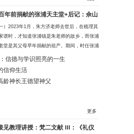
亲百年前捐献的张浦天主堂+后记：佘山
一）2023年1月，朱方济老师去世后，在梳理其
家谱时，才知道张浦镇是朱老师的故乡，而张浦
老堂是其父母早年捐献的祖产。期间，时任张浦
学清神父也提供了一些史料。当时一点也没想到
生：信德与学识照亮的一生
有机会探访张浦堂区。2025年2月24—28日，
的信仰生活
教区徐宏根主教的邀请，前去苏州教区主教公署
高龄神长王德望神父
地神父们避
更多
见教理讲授：梵二文献 III：《礼仪