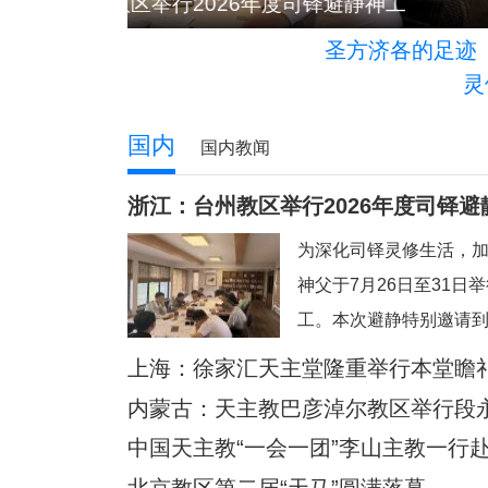
山西：天主教长治教区喜添三位新神父
圣方济各的足迹
灵
国内
国内教闻
浙江：台州教区举行2026年度司铎避
为深化司铎灵修生活，
神父于7月26日至31日
工。本次避静特别邀请
来带领，主题为“更深刻
上海：徐家汇天主堂隆重举行本堂瞻
今忙碌而多元的牧灵环
内蒙古：天主教巴彦淖尔教区举行段
一个宝贵的静默与省思
中国天主教“一会一团”李山主教一行
务，回归内在深