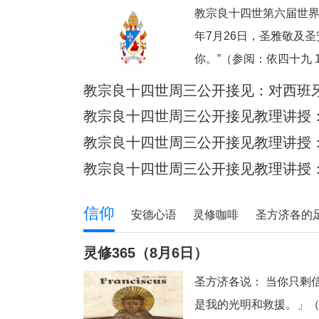
教宗良十四世第六届世界
年7月26日，圣雅敬及
你。”（参阅：依四十九 
借着依撒意亚先知的口
教宗良十四世周三公开接见：​对西班
何一个人。祂向我们保
教宗良十四世周三公开接见教理讲授：梵
掌心上（参阅：依四十九
宪章》
教宗良十四世周三公开接见教理讲授：梵
亲对子女的爱更为
宪章》
教宗良十四世周三公开接见教理讲授：梵
宪章》
信仰
安德心语
灵修咖啡
圣方济各的
青年之友
青葱岁月
信仰见证
灵修365（8月6日）
圣方济各说： 当你只剩
是我的光明和救援。」（咏