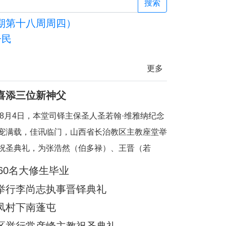
会探讨司铎身份认同
登高与相遇：圣
搜索
期第十八周周四）
子民
更多
喜添三位新神父
6年8月4日，本堂司铎主保圣人圣若翰·维雅纳纪念
宠满载，佳讯临门，山西省长治教区主教座堂举
祝圣典礼，为张浩然（伯多禄）、王晋（若
刘晓恒（伯多禄）三位执事授予司铎圣秩。祝圣
60名大修生毕业
长治教区丁令斌主教主持，教区办公室主任申学
举行李尚志执事晋铎典礼
、主教府本堂韩霄神父襄礼。来自长治教区及各
凤村下南蓬屯
余位神父共祭