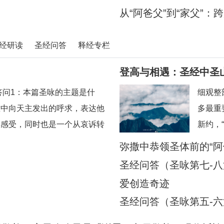
从“阿爸父”到“家父”
经研读
圣经问答
释经专栏
登高与相遇：圣经中圣
答问1：本篇圣咏的主题是什
细观整
难中向天主发出的呼求，表达他
多最重
的感受，同时也是一个从哀诉转
新约，
2：“上主，你把我全然遗忘，
各曾指
弥撒中恭领圣体前的“
什么情绪？答：这句话流露出
认识他
意蕴
圣经问答（圣咏第七-八
人感到自己被天主遗弃了。他重
含着深
爱创造奇迹
高度；
）
圣经问答（圣咏第五-六