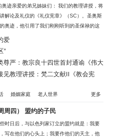
事的奥迹亲爱的弟兄姊妹们： 我们的教理讲授，将
讲解论及礼仪的《礼仪宪章》（SC）。圣奥斯
的奥迹，他引用了我们刚刚听到的圣保禄的这
体，各自都是肢体。”（格前12:27）他继而说
的爱
区”
类尊严：教宗良十四世首封通谕《伟大
见教理讲授：梵二文献II《教会宪
活
婚姻家庭
老人世界
更多
周周四） 盟约的子民
些时日后，与以色列家订立的盟约就是：我要
，写在他们的心头上；我要作他们的天主，他