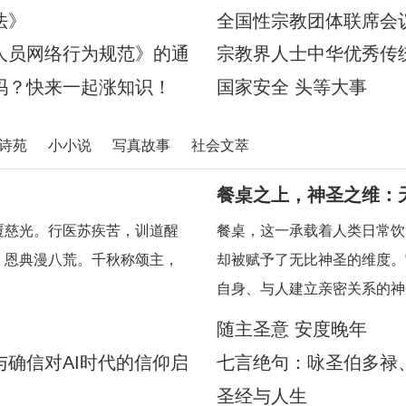
宗教、司法、公安等内容的特
法》
全国性宗教团体联席会
人员网络行为规范》的通
宗教界人士中华优秀传
吗？快来一起涨知识！
国家安全 头等大事
诗苑
小小说
写真故事
社会文萃
餐桌之上，神圣之维：
覆慈光。行医苏疾苦，训道醒
餐桌，这一承载着人类日常饮
，恩典漫八荒。千秋称颂主，
却被赋予了无比神圣的维度。
自身、与人建立亲密关系的神
慧，引领我们在每一次的用餐
随主圣意 安度晚年
其中深刻的属灵启迪。在人类
确信对AI时代的信仰启
七言绝句：咏圣伯多禄
圣经与人生