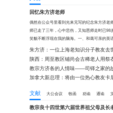
回忆朱方济老师
偶然在公众号里看到光来兄写的纪念朱方济老
师已走了三年，心中悲伤，又知恩师走时已98
笑貌不断浮现在我的脑海。一、和蔼可亲的英
的典范。老师向来以严肃可怕著称，但朱老留
朱方济：一位上海老知识分子教友去
笑眯眯。但对我们的学习极其认真和严肃
陕西：周至教区铺尚会古稀老人用祭
桥
教宗方济各的人情味——司铎之家的
加拿大新总理：将由一位热心教友卡尼
文献
大公会议
牧函
劝谕
通谕
教宗良十四世第六届世界祖父母及长