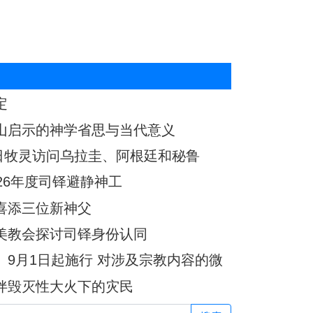
定
山启示的神学省思与当代意义
7日牧灵访问乌拉圭、阿根廷和秘鲁
26年度司铎避静神工
喜添三位新神父
美教会探讨司铎身份认同
9月1日起施行 对涉及宗教内容的微
伴毁灭性大火下的灾民