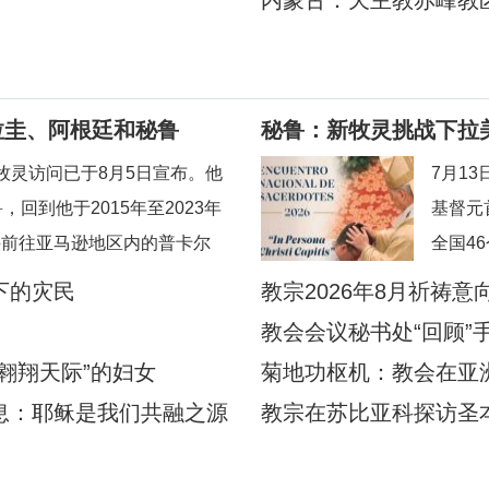
内蒙古：天主教赤峰教
拉圭、阿根廷和秘鲁
秘鲁：新牧灵挑战下拉
牧灵访问已于8月5日宣布。他
7月1
，回到他于2015年至2023年
基督元首的
并前往亚马逊地区内的普卡尔
全国4
宗方济各的出生地阿根廷，以及
督净配
下的灾民
教宗2026年8月祈祷
过的乌拉圭。被秘鲁人民视为
修与使
教会会议秘书处“回顾”
，即将回到他度过多年传教岁月
一步深
翱翔天际”的妇女
菊地功枢机：教会在亚
方教会
息：耶稣是我们共融之源
教宗在苏比亚科探访圣