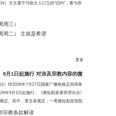
1-34）天主遵守与犹太人订立的“旧约”，要与所
们的天主；他们要做我的人民。创造万有的天主，
甘愿
周周三）
周周二） 主就是希望
更多
9月1日起施行 对涉及宗教内容的微
》经2026年7月27日国家广播电视总局局务
26年9月1日起施行。《微短剧发展管理办法》
规定。其中，第五条规定，一类微短剧是指投
政治、军事、外交、国家安全、统战、民族、
涉宗教条款解读