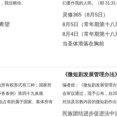
主，我信赖你。
们要作我的人民。（耶 31:3
有人订立“新约”：我要做他
灵修365（8月5日）
竟与自己的受造物建立盟约，
有希望
8月5日（常年期第十八
8月4日（常年期第十八
当圣体滑落在胸前
《微短剧发展管理办法》
短剧作出规定
的所有权形式有三种：国家所
编者按：《微短剧发展管理办法
事务条例》第四十九条规
会审议通过，现予公布，自20
法占有的属于国家、集体所有
对涉及宗教内容的微短剧作出
；对其他合法财产，依法享有
资额度较大或者主要剧情涉及
民族团结进步促进法中