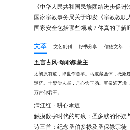
所有权或者其他财产权利。”对现行法律法
《中华人民共和国民族团结进步促进
国家宗教事务局关于印发《宗教教职
知
国家安全包括哪些领域？你真的了解
文萃
文艺副刊
好书分享
信德文萃
五言古风·颂耶稣救主
太初原有道，降世作羔羊。马厩藏圣体，微躯
迷茫。十架偿人罪，丹心舍玉肠。宝泉涤万垢
万古仰君王。
满江红 · 耕心承道
触摸数字时代的钉痕：圣多默的怀疑与
迪
诗三首：纪念圣伯多禄及圣保禄宗徒