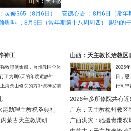
秘鲁：新牧灵挑战下拉美教
：灵修365（8月6日）
安德心语
：8月6日（常年
修咖啡
：8月6日（常年期第十八周周四） 盟约的
静神工
山西：天主教长治教区
加强牧职使命感，台州教区全体
202
举行了为期6天的年度避静神
日，恩
到上海佘山修院的方补课神父前
行司铎
地认识真实的耶稣基督”。在当
望）、
礼
2026年多所修院共有近
境中，此次避静为神父们提供了
典礼由
永昆助理主教祝圣典礼
广东：天主教梅州教区
时机，帮助大家暂时脱离日常事
忠神父
赴内蒙古天主教调研
广西洪灾：驰援贵港双
地80