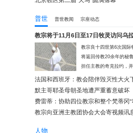
北京教区第二届“天马”圆满落幕
普世
普世教闻
宗座动态
教宗将于11月6日至17日牧灵访问乌
教宗良十四世第6次国际
将返回传教20余年的秘鲁
担任主教的奇克拉约，
帕。此外，他也要去教
法国和西班牙：教会陪伴毁灭性大火
将近40年没有教宗访问
默主哥耶圣母朝圣地遭严重蓄意破坏
同胞的普雷沃斯特教宗
费雷蒂：协助四位教宗和整个梵蒂冈“
的安第斯大地，在那里
教宗向亚洲主教团协会大会寄视频讯
人物