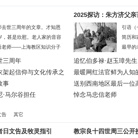
2025探访：朱方济父
校友怀念恩师
师去世三周年的文章。才知恩
引语（
岁，甚是欣慰。老人家的音容
简历和
语老师——上海教区知识分子
最早的
给我的印象是和蔼可亲，永远
本堂陆
世三周年
追忆伯多禄·赵玉璋先
日后还
衣架起信仰与文化传承之
最暖网红法官鲜为人知
应苏州
故事
送别西南地区最后一位
陪伴当
·马尔谷担任
悼念马忠信老师
文告
其它
者日文告及牧灵指引
教宗良十四世周三公开接