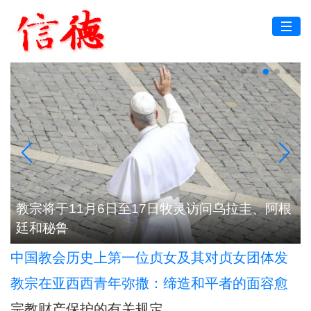
代
教宗将于11月6日至17日牧灵访问乌拉圭、阿根
廷和秘鲁
中国教会历史上第一位贞女及其对贞女团体发
展的深远影响
教宗在亚西西青年弥撒：缔造和平者的面容愈
加肖似基督
宗教财产保护的有关规定