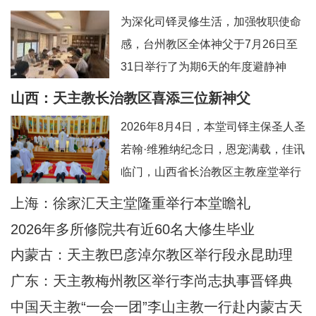
为深化司铎灵修生活，加强牧职使命
感，台州教区全体神父于7月26日至
31日举行了为期6天的年度避静神
工。本次避静特别邀请到上海佘山修
山西：天主教长治教区喜添三位新神父
院的方补课神父前来带领，主题为“更
2026年8月4日，本堂司铎主保圣人圣
深刻地认识真实的耶稣基督”。在当今
若翰·维雅纳纪念日，恩宠满载，佳讯
忙碌而多元的牧灵环境中，此次避静
临门，山西省长治教区主教座堂举行
为神父们提供了一个宝贵的静默与省
司铎祝圣典礼，为张浩然（伯多
上海：徐家汇天主堂隆重举行本堂瞻礼
思时机，帮助大家暂时脱离日常事
禄）、王晋（若望）、刘晓恒（伯多
务，回归内在深
2026年多所修院共有近60名大修生毕业
禄）三位执事授予司铎圣秩。祝圣典
内蒙古：天主教巴彦淖尔教区举行段永昆助理
礼由长治教区丁令斌主教主持，教区
主教祝圣典礼
广东：天主教梅州教区举行李尚志执事晋铎典
办公室主任申学忠神父、主教府本堂
礼
中国天主教“一会一团”李山主教一行赴内蒙古天
韩霄神父襄礼。来自长治教区及各地