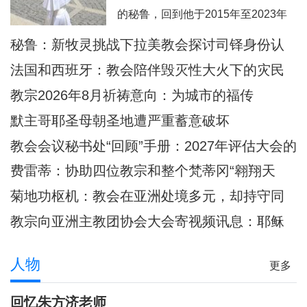
西这里面容变得愈加肖似基督的。教
的秘鲁，回到他于2015年至2023年
宗良十四世8月6日耶稣显圣容庆日在
担任主教的奇克拉约，并前往亚马逊
秘鲁：新牧灵挑战下拉美教会探讨司铎身份认
意大利亚西西天使之后圣母大殿内主
地区内的普卡尔帕。此外，他也要去
同
持弥撒圣祭
法国和西班牙：教会陪伴毁灭性大火下的灾民
教宗方济各的出生地阿根廷，以及将
教宗2026年8月祈祷意向：为城市的福传
近40年没有教宗访问过的乌拉圭。被
默主哥耶圣母朝圣地遭严重蓄意破坏
秘鲁人民视为同胞的普雷沃斯特教
教会会议秘书处“回顾”手册：2027年评估大会的
宗，即将回到他度过多年传教岁月的
准则和指示
安第斯大地，在那里
费雷蒂：协助四位教宗和整个梵蒂冈“翱翔天
际”的妇女
菊地功枢机：教会在亚洲处境多元，却持守同
一信仰
教宗向亚洲主教团协会大会寄视频讯息：耶稣
是我们共融之源
人物
更多
回忆朱方济老师