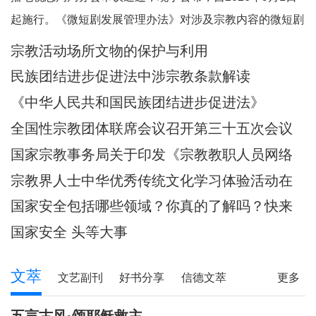
起施行。《微短剧发展管理办法》对涉及宗教内容的微短剧
作出规定。其中，第五条规定，一类微短剧是指投资额度较
宗教活动场所文物的保护与利用
大或者主要剧情涉及政治、军事、外交、国家安全、统战、
民族团结进步促进法中涉宗教条款解读
民族、宗教、司法、公安等内容的特殊题材的微短
《中华人民共和国民族团结进步促进法》
全国性宗教团体联席会议召开第三十五次会议
国家宗教事务局关于印发《宗教教职人员网络
行为规范》的通知
宗教界人士中华优秀传统文化学习体验活动在
武汉启动
国家安全包括哪些领域？你真的了解吗？快来
一起涨知识！
国家安全 头等大事
文萃
文艺副刊
好书分享
信德文萃
更多
诗苑
小小说
写真故事
社会文萃
五言古风·颂耶稣救主