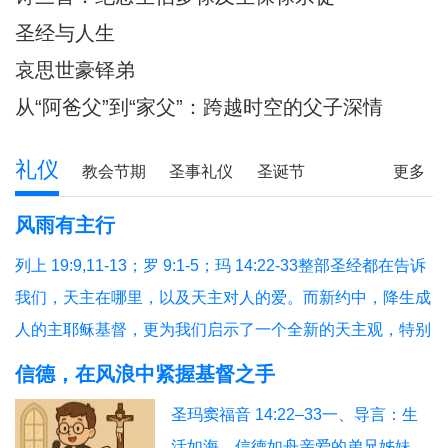
圣经与人生
哀思世豪铎弟
从“阿爸父”到“家父”：跨越时空的父子深情
礼仪
教会节期
圣事礼仪
圣诞节
更多
圣经研读
圣经问答
释经专栏
风雨有主行
列上 19:9,11-13；罗 9:1-5；玛 14:22-33整部圣经都在告诉
我们，天主在哪里，以及天主对人的爱。而新约中，降生成
人的主耶稣基督，更为我们启示了一个全新的天主观，特别
是在艰难困苦中陪伴我们的天主，我们今天从三个方面反省
信德，在风浪中紧握基督之手
福音和读经的教导：（1）祈祷与生活；（2）主步行水面；
圣玛窦福音 14:22–33一、导言：生
（3）有主就平安。1、祈祷与生活祈祷，就
活如海，信德如舟亲爱的弟兄姊妹