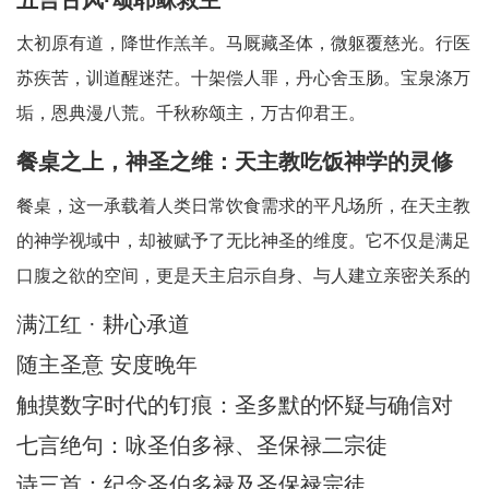
太初原有道，降世作羔羊。马厩藏圣体，微躯覆慈光。行医
苏疾苦，训道醒迷茫。十架偿人罪，丹心舍玉肠。宝泉涤万
垢，恩典漫八荒。千秋称颂主，万古仰君王。
餐桌之上，神圣之维：天主教吃饭神学的灵修
省思
餐桌，这一承载着人类日常饮食需求的平凡场所，在天主教
的神学视域中，却被赋予了无比神圣的维度。它不仅是满足
口腹之欲的空间，更是天主启示自身、与人建立亲密关系的
神圣舞台。天主教吃饭神学中所蕴含的灵修智慧，引领我们
满江红 · 耕心承道
在每一次的用餐时刻，都能敏锐地察觉到天主的临在，领悟
随主圣意 安度晚年
到其中深刻的属灵启迪。在人类日常生活中，
触摸数字时代的钉痕：圣多默的怀疑与确信对
AI时代的信仰启迪
七言绝句：咏圣伯多禄、圣保禄二宗徒
诗三首：纪念圣伯多禄及圣保禄宗徒