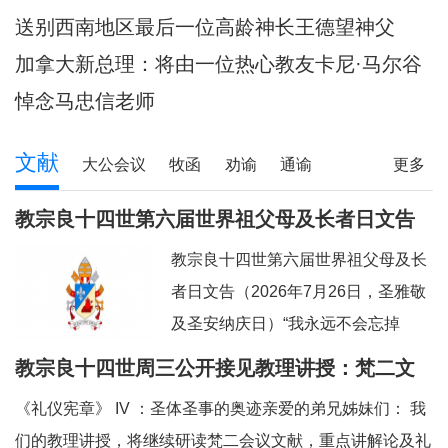
陪伴当地神父们避
送别西南地区最后一位高龄神长王德望神父
加拿大新总理：将由一位热心教友卡尼·马尔谷
担任
悼念马忠信老师
文献
大公会议
牧函
劝谕
通谕
更多
文告
其它
教宗良十四世第六届世界祖父母及长者日文告
及牧灵指引
教宗良十四世第六届世界祖父母及长
者日文告（2026年7月26日，圣雅敬
及圣安纳庆日）“我永远不会忘掉
你。”（参阅：依四十九 15）亲爱的
教宗良十四世周三公开接见教理讲授：梵二文
弟兄姊妹们：上主借着依撒意亚先知
献 III：《礼仪宪章》
《礼仪宪章》 IV ：圣体圣事的奥迹亲爱的弟兄姊妹们： 我
的口，许诺祂永远都不会忘掉我们任
们的教理讲授，将继续研读梵二会议文献，重点讲解论及礼