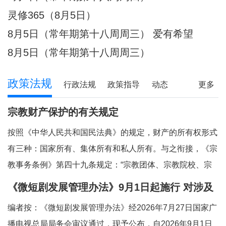
件放心不下的事，
灵修365（8月5日）
8月5日（常年期第十八周周三） 爱有希望
8月5日（常年期第十八周周三）
政策法规
行政法规
政策指导
动态
更多
宗教财产保护的有关规定
按照《中华人民共和国民法典》的规定，财产的所有权形式
有三种：国家所有、集体所有和私人所有。与之衔接，《宗
教事务条例》第四十九条规定：“宗教团体、宗教院校、宗
教活动场所对依法占有的属于国家、集体所有的财产，依照
《微短剧发展管理办法》9月1日起施行 对涉及
法律和国家有关规定管理和使用；对其他合法财产，依法享
宗教内容的微短剧作出规定
编者按：《微短剧发展管理办法》经2026年7月27日国家广
有所有权或者其他财产权利。”对现行法律法
播电视总局局务会审议通过，现予公布，自2026年9月1日