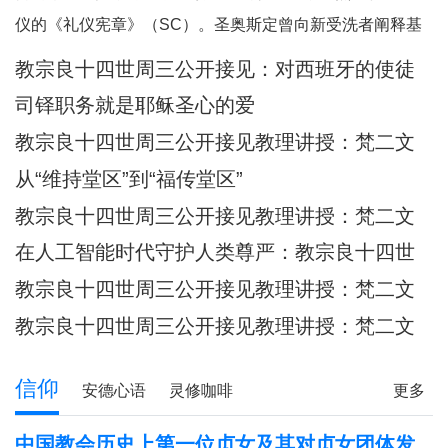
何一个人。祂向我们保证，祂已将我
仪的《礼仪宪章》（SC）。圣奥斯定曾向新受洗者阐释基
们的面容刻在祂的掌心上（参阅：依
督身体的奥迹，他引用了我们刚刚听到的圣保禄的这句经
教宗良十四世周三公开接见：​对西班牙的使徒
四十九 16），祂对我们的爱，比母亲
文：“现在你们是基督的身体，各自都是肢体。”（格前
牧灵访问的反省
对子女的爱更为
司铎职务就是耶稣圣心的爱
12:27）他继而说道：“你们所领受的，正是属
教宗良十四世周三公开接见教理讲授：梵二文
献 III：《礼仪宪章》
从“维持堂区”到“福传堂区”
教宗良十四世周三公开接见教理讲授：梵二文
献 III：《礼仪宪章》
在人工智能时代守护人类尊严：教宗良十四世
首封通谕《伟大的人类》预先品尝
教宗良十四世周三公开接见教理讲授：梵二文
献 III：《礼仪宪章》
教宗良十四世周三公开接见教理讲授：梵二文
献II《教会宪章》
信仰
安德心语
灵修咖啡
更多
圣方济各的足迹
记忆之窗
解读人生
信仰分享
中国教会历史上第一位贞女及其对贞女团体发