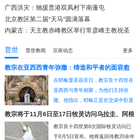
主教调研
80余位神父共祭
广西洪灾：驰援贵港双凤村下南蓬屯
北京教区第二届“天马”圆满落幕
内蒙古：天主教赤峰教区举行常彦峰主教祝圣
典礼
普世
普世教闻
宗座动态
更多
教宗在亚西西青年弥撒：缔造和平者的面容愈
加肖似基督
在耶稣显圣容庆日，教宗良十四世在
亚西西与青年相聚，为他们主持弥
撒。他指出，耶稣正是在交谈中彰显
神圣的容貌，因此我们也应该进入“对
教宗将于11月6日至17日牧灵访问乌拉圭、阿根
话的艺术”。圣方济各、圣女加辣，以
廷和秘鲁
教宗良十四世第6次国际牧灵访问已
及为数众多的其他青年，就是在亚西
于8月5日宣布。他将返回传教20余年