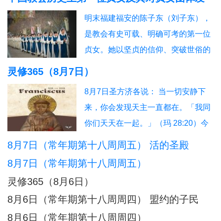
信友园地
奉献生活
婚姻家庭
老人世界
展的深远影响
明末福建福安的陈子东（刘子东），
青年之友
青葱岁月
信仰见证
是教会有史可载、明确可考的第一位
贞女。她以坚贞的信仰、突破世俗的
抉择，开启了本土教会女性独身奉献
灵修365（8月7日）
的先河，被后世誉为“中华第一朵童贞
8月7日圣方济各说： 当一切安静下
花”。其个人圣德与榜样力量，直接催
来，你会发现天主一直都在。「我同
生、推动、规范了我国本土贞女群体
你们天天在一起。」（玛 28:20）今
数百年的发展脉络。一、中华首位贞
日行动：安息在这份临在中。祈祷：
8月7日（常年期第十八周周五） 活的圣殿
女：陈子东完整生平陈子东（1627—
主，你一直与我同在。另：8月8日圣
1665），
8月7日（常年期第十八周周五）
方济各说：当灵魂不再抓紧自己，天
灵修365（8月6日）
主便成了她唯一的依靠。「把你的一
8月6日（常年期第十八周周四） 盟约的子民
切挂虑都托给他，因为他必眷顾你
8月6日（常年期第十八周周四）
们。」（伯前 5:7）今日行动：把一