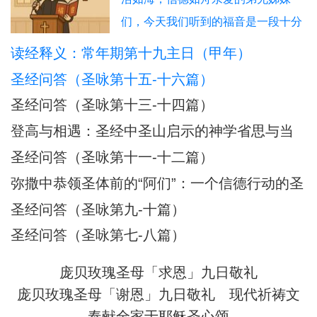
们，今天我们听到的福音是一段十分
震撼人心的经历：耶稣在海面上行
读经释义：常年期第十九主日（甲年）
走，伯多禄也踏浪而行，但因恐惧而
圣经问答（圣咏第十五-十六篇）
下沉，被耶稣所救。这不仅是一段神
圣经问答（圣咏第十三-十四篇）
迹，更是一幅信仰旅程的象征图画。
登高与相遇：圣经中圣山启示的神学省思与当
在这图画中，我们看到：风浪 = 生活
代意义
圣经问答（圣咏第十一-十二篇）
的试炼、恐惧、不安；船 = 教会与我
们的信仰生活；
弥撒中恭领圣体前的“阿们”：一个信德行动的圣
经根源与神学意蕴
圣经问答（圣咏第九-十篇）
圣经问答（圣咏第七-八篇）
庞贝玫瑰圣母「求恩」九日敬礼
庞贝玫瑰圣母「谢恩」九日敬礼
现代祈祷文
奉献全家于耶稣圣心颂