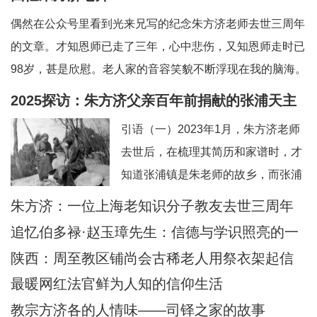
偶然在公众号里看到光来兄写的纪念朱方济老师去世三周年
的文章。才知恩师已走了三年，心中悲伤，又知恩师走时已
98岁，甚是欣慰。老人家的音容笑貌不断浮现在我的脑海。
一、和蔼可亲的英语老师——上海教区知识分子的典范。老
2025探访：朱方济父亲百年前捐献的张浦天主
师向来以严肃可怕著称，但朱老留给我的印象是和蔼可亲，
堂+后记：佘山校友怀念恩师
引语（一）2023年1月，朱方济老师
永远笑眯眯。但对我们的学习极其认真和严肃
去世后，在梳理其简历和家谱时，才
知道张浦镇是朱老师的故乡，而张浦
最早的老堂是其父母早年捐献的祖
朱方济：一位上海老知识分子教友去世三周年
产。期间，时任张浦本堂陆学清神父
追忆伯多禄·赵玉璋先生：信德与学识照亮的一
也提供了一些史料。当时一点也没想
生
陕西：周至教区铺尚会古稀老人用祭衣架起信
到日后还有机会探访张浦堂区。2025
仰与文化传承之桥
最暖网红法官鲜为人知的信仰生活
年2月24—28日，应苏州教区徐宏根
教宗方济各的人情味——司铎之家的故事
主教的邀请，前去苏州教区主教公署