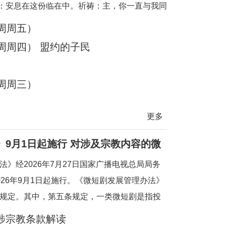
：安息在这份临在中。祈祷：主，你一直与我同
：8月8日圣方济各说：当灵魂不再抓紧自己，
周周五）
成了她唯一的依靠。「把你的一切挂虑都托给
周周四） 盟约的子民
为他必眷顾你们。」（伯前 5:7）今日行动：把
心不下的事，
周周三）
更多
9月1日起施行 对涉及宗教内容的微
》经2026年7月27日国家广播电视总局局务
26年9月1日起施行。《微短剧发展管理办法》
规定。其中，第五条规定，一类微短剧是指投
政治、军事、外交、国家安全、统战、民族、
涉宗教条款解读