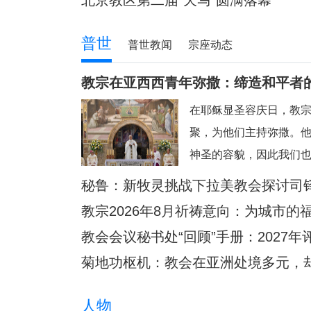
北京教区第二届“天马”圆满落幕
普世
普世教闻
宗座动态
教宗在亚西西青年弥撒：缔造和平者
在耶稣显圣容庆日，教
聚，为他们主持弥撒。
神圣的容貌，因此我们也
济各、圣女加辣，以及
秘鲁：新牧灵挑战下拉美教会探讨司
西西这里面容变得愈加肖
教宗2026年8月祈祷意向：为城市的
6日耶稣显圣容庆日在意
教会会议秘书处“回顾”手册：2027
内主持弥撒圣祭
菊地功枢机：教会在亚洲处境多元，
人物