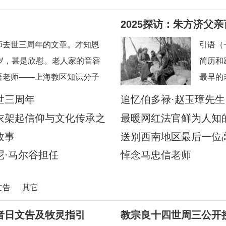
2025探访：朱方济父
校友怀念恩师
师去世三周年的文章。才知恩
引语（
岁，甚是欣慰。老人家的音容
简历和
语老师——上海教区知识分子
最早的
给我的印象是和蔼可亲，永远
本堂陆
世三周年
追忆伯多禄·赵玉璋先
日后还
衣架起信仰与文化传承之
最暖网红法官鲜为人知
应苏州
故事
送别西南地区最后一位
陪伴当
·马尔谷担任
悼念马忠信老师
文告
其它
者日文告及牧灵指引
教宗良十四世周三公开接