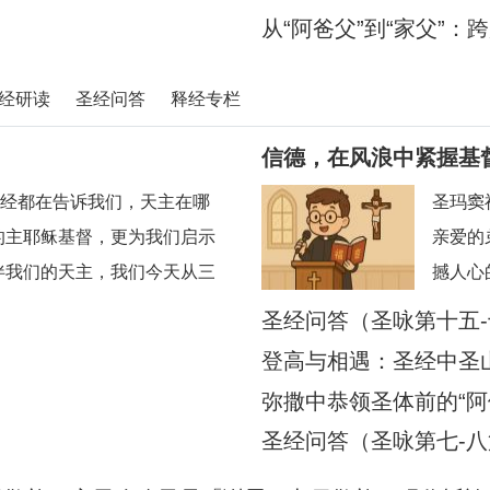
从“阿爸父”到“家父”
经研读
圣经问答
释经专栏
信德，在风浪中紧握基
-33整部圣经都在告诉我们，天主在哪
圣玛窦
的主耶稣基督，更为我们启示
亲爱的
伴我们的天主，我们今天从三
撼人心
活；（2）主步行水面；（3）
行，但
）
圣经问答（圣咏第十五
迹，更
登高与相遇：圣经中圣
看到：
弥撒中恭领圣体前的“
我们的
意蕴
圣经问答（圣咏第七-八