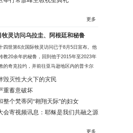
区举行常彦峰主教祝圣典礼
更多
7日牧灵访问乌拉圭、阿根廷和秘鲁
十四世第6次国际牧灵访问已于8月5日宣布。他
传教20余年的秘鲁，回到他于2015年至2023年
教的奇克拉约，并前往亚马逊地区内的普卡尔
外，他也要去教宗方济各的出生地阿根廷，以及
伴毁灭性大火下的灾民
0年没有教宗访问过的乌拉圭。被秘鲁人民视为
严重蓄意破坏
普雷沃斯特教宗，即将回到他度过多年传教岁月
整个梵蒂冈“翱翔天际”的妇女
斯大地，在那里
大会寄视频讯息：耶稣是我们共融之源
更多