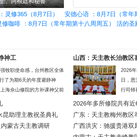
拉圭、阿根廷和秘鲁
浙江：台州教区举行2026
：灵修365（8月7日）
安德心语
：8月7日（常年
灵修咖啡
：8月7日（常年期第十八周周五） 活的圣
静神工
山西：天主教长治教区
加强牧职使命感，台州教区全体
202
举行了为期6天的年度避静神
日，恩
到上海佘山修院的方补课神父前
行司铎
地认识真实的耶稣基督”。在当
望）、
礼
2026年多所修院共有近
境中，此次避静为神父们提供了
典礼由
永昆助理主教祝圣典礼
广东：天主教梅州教区
时机，帮助大家暂时脱离日常事
忠神父
赴内蒙古天主教调研
广西洪灾：驰援贵港双
地80