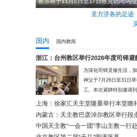
意义
教宗将于11月6日至17日牧灵访问乌
圣方济各的足迹
国内
国内教闻
浙江：台州教区举行2026年度司铎避
为深化司铎灵修生活，
神父于7月26日至31日
工。本次避静特别邀请
来带领，主题为“更深刻
上海：徐家汇天主堂隆重举行本堂瞻
今忙碌而多元的牧灵环
内蒙古：天主教巴彦淖尔教区举行段
一个宝贵的静默与省思
中国天主教“一会一团”李山主教一行
务，回归内在深