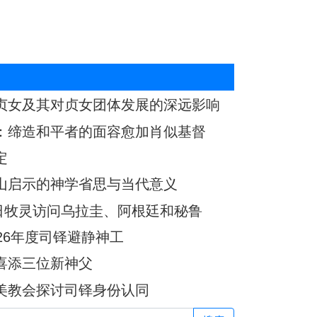
贞女及其对贞女团体发展的深远影响
：缔造和平者的面容愈加肖似基督
定
山启示的神学省思与当代意义
7日牧灵访问乌拉圭、阿根廷和秘鲁
26年度司铎避静神工
喜添三位新神父
美教会探讨司铎身份认同