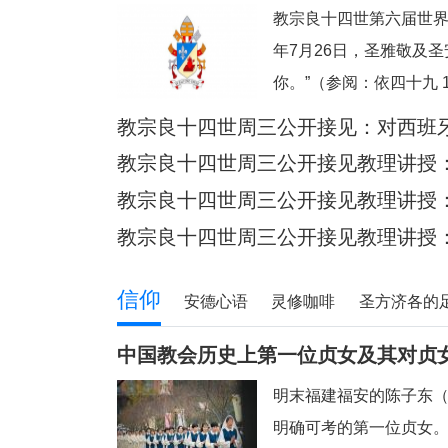
教宗良十四世第六届世界
年7月26日，圣雅敬及
你。”（参阅：依四十九 
借着依撒意亚先知的口
教宗良十四世周三公开接见：​对西班
何一个人。祂向我们保
教宗良十四世周三公开接见教理讲授：梵
掌心上（参阅：依四十九
宪章》
教宗良十四世周三公开接见教理讲授：梵
亲对子女的爱更为
宪章》
教宗良十四世周三公开接见教理讲授：梵
宪章》
信仰
安德心语
灵修咖啡
圣方济各的
青年之友
青葱岁月
信仰见证
中国教会历史上第一位贞女及其对贞
明末福建福安的陈子东
明确可考的第一位贞女