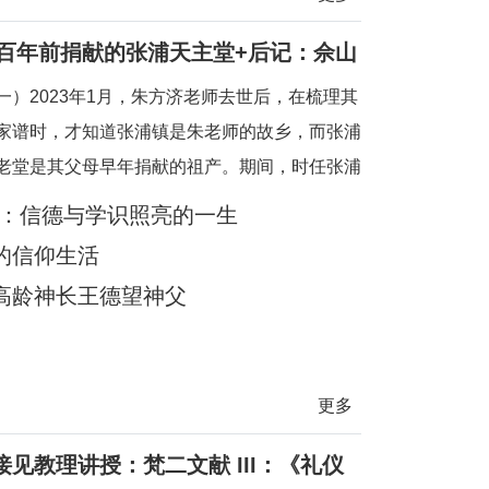
亲百年前捐献的张浦天主堂+后记：佘山
一）2023年1月，朱方济老师去世后，在梳理其
家谱时，才知道张浦镇是朱老师的故乡，而张浦
老堂是其父母早年捐献的祖产。期间，时任张浦
学清神父也提供了一些史料。当时一点也没想到
生：信德与学识照亮的一生
有机会探访张浦堂区。2025年2月24—28日，
的信仰生活
教区徐宏根主教的邀请，前去苏州教区主教公署
高龄神长王德望神父
地神父们避
更多
见教理讲授：梵二文献 III：《礼仪