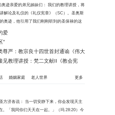
事的奥迹亲爱的弟兄姊妹们： 我们的教理讲授，将
讲解论及礼仪的《礼仪宪章》（SC）。圣奥斯
的奥迹，他引用了我们刚刚听到的圣保禄的这
体，各自都是肢体。”（格前12:27）他继而说
的爱
区”
类尊严：教宗良十四世首封通谕《伟大
见教理讲授：梵二文献II《教会宪
活
婚姻家庭
老人世界
更多
日圣方济各说： 当一切安静下来，你会发现天主
在。「我同你们天天在一起。」（玛 28:20）今