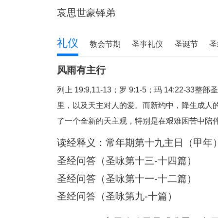
哀思世豪铎弟
礼仪
教会节期
圣事礼仪
圣诞节
圣
风雨有主行
列上 19:9,11-13；罗 9:1-5；玛 14:22
里，以及天主对人的爱。而新约中，降生成人
了一个全新的天主观，特别是在艰难困苦中陪
个方面反省福音和读经的教导：（1）祈祷与生
读经释义：常年期第十九主日（甲年
有主就平安。1、祈祷与生活祈祷，就
圣经问答（圣咏第十三-十四篇）
圣经问答（圣咏第十一-十二篇）
圣经问答（圣咏第九-十篇）