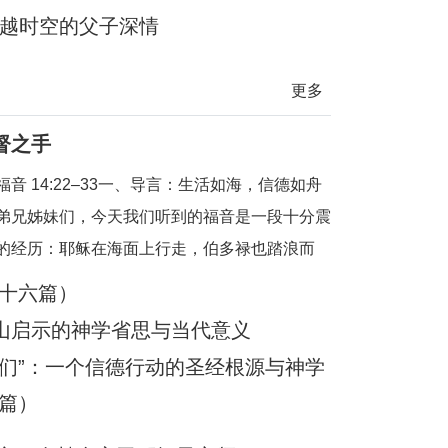
：跨越时空的父子深情
更多
督之手
福音 14:22–33一、导言：生活如海，信德如舟
弟兄姊妹们，今天我们听到的福音是一段十分震
的经历：耶稣在海面上行走，伯多禄也踏浪而
因恐惧而下沉，被耶稣所救。这不仅是一段神
-十六篇）
是一幅信仰旅程的象征图画。在这图画中，我们
山启示的神学省思与当代意义
风浪 = 生活的试炼、恐惧、不安；船 = 教会与
阿们”：一个信德行动的圣经根源与神学
信仰生活；
篇）