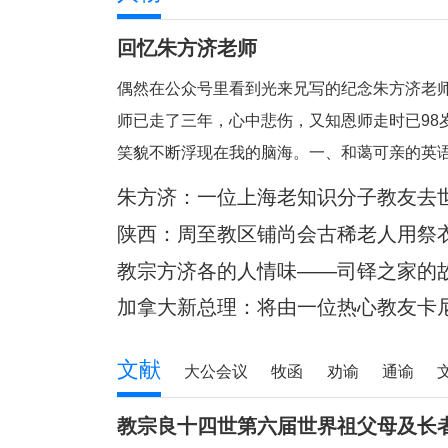
回忆朱方济老师
偶然在公众号里看到光来兄写的纪念朱方济老
师已走了三年，心中悲伤，又知恩师走时已98
笑貌不断浮现在我的脑海。一、和蔼可亲的英
的典范。老师向来以严肃可怕著称，但朱老留
朱方济：一位上海老知识分子教友去
笑眯眯。但对我们的学习极其认真和严肃
陕西：周至教区铺尚会古稀老人用祭
桥
教宗方济各的人情味——司铎之家的
加拿大新总理：将由一位热心教友卡尼
文献
大公会议
牧函
劝谕
通谕
教宗良十四世第六届世界祖父母及长