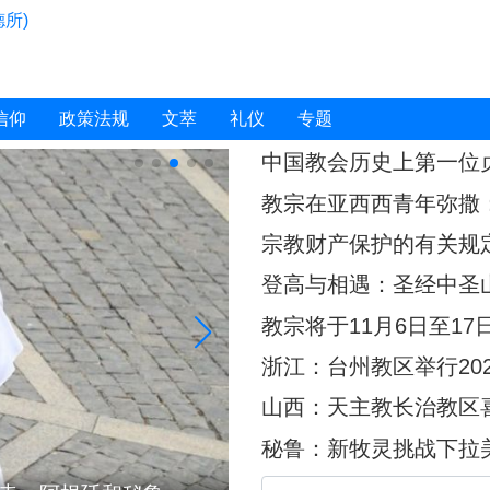
所)
信仰
政策法规
文萃
礼仪
专题
中国教会历史上第一位
教宗在亚西西青年弥撒
宗教财产保护的有关规
登高与相遇：圣经中圣
教宗将于11月6日至1
浙江：台州教区举行20
山西：天主教长治教区
秘鲁：新牧灵挑战下拉