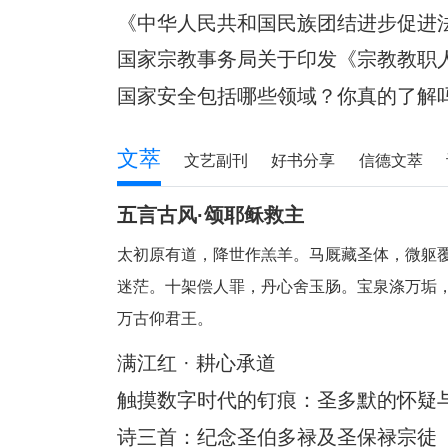
所有权或者其他财产权利。”对现行法律法
《中华人民共和国民族团结进步促进
国家宗教事务局关于印发《宗教教职
知
国家安全包括哪些领域？你真的了解
文萃
文艺副刊
好书分享
信德文萃
五言古风·颂耶稣救主
太初原有道，降世作羔羊。马厩藏圣体，微躯
迷茫。十架偿人罪，丹心舍玉肠。宝泉涤万垢
万古仰君王。
满江红 · 耕心承道
触摸数字时代的钉痕：圣多默的怀疑与
迪
诗三首：纪念圣伯多禄及圣保禄宗徒