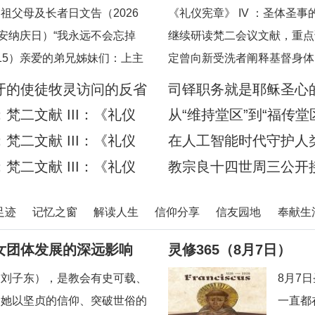
宪章》
祖父母及长者日文告（2026
《礼仪宪章》 IV ：圣体圣
圣安纳庆日）“我永远不会忘掉
继续研读梵二会议文献，重点
15）亲爱的弟兄姊妹们：上主
定曾向新受洗者阐释基督身体
，许诺祂永远都不会忘掉我们任
句经文：“现在你们是基督的身
牙的使徒牧灵访问的反省
司铎职务就是耶稣圣心
证，祂已将我们的面容刻在祂的
道：“你们所领受的，正是属
二文献 III：《礼仪
从“维持堂区”到“福传堂
 16），祂对我们的爱，比母
二文献 III：《礼仪
在人工智能时代守护人
的人类》预先品尝
二文献 III：《礼仪
教宗良十四世周三公开接
章》
足迹
记忆之窗
解读人生
信仰分享
信友园地
奉献生
女团体发展的深远影响
灵修365（8月7日）
（刘子东），是教会有史可载、
8月7
。她以坚贞的信仰、突破世俗的
一直都