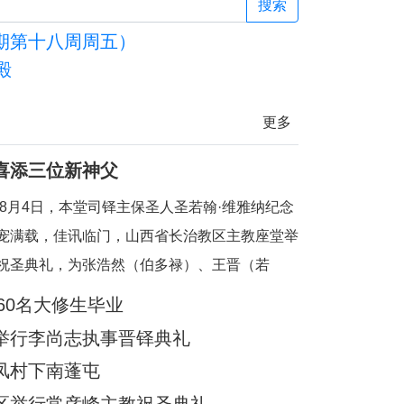
年度司铎避静神工
山西：天主教长
搜索
期第十八周周五）
殿
更多
喜添三位新神父
6年8月4日，本堂司铎主保圣人圣若翰·维雅纳纪念
宠满载，佳讯临门，山西省长治教区主教座堂举
祝圣典礼，为张浩然（伯多禄）、王晋（若
刘晓恒（伯多禄）三位执事授予司铎圣秩。祝圣
60名大修生毕业
长治教区丁令斌主教主持，教区办公室主任申学
举行李尚志执事晋铎典礼
、主教府本堂韩霄神父襄礼。来自长治教区及各
凤村下南蓬屯
余位神父共祭