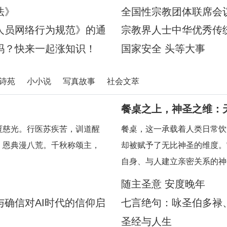
宗教、司法、公安等内容的特
法》
全国性宗教团体联席会
人员网络行为规范》的通
宗教界人士中华优秀传
吗？快来一起涨知识！
国家安全 头等大事
诗苑
小小说
写真故事
社会文萃
餐桌之上，神圣之维：
覆慈光。行医苏疾苦，训道醒
餐桌，这一承载着人类日常饮
，恩典漫八荒。千秋称颂主，
却被赋予了无比神圣的维度。
自身、与人建立亲密关系的神
慧，引领我们在每一次的用餐
随主圣意 安度晚年
其中深刻的属灵启迪。在人类
确信对AI时代的信仰启
七言绝句：咏圣伯多禄
圣经与人生