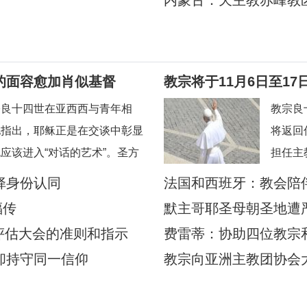
内蒙古：天主教赤峰教
的面容愈加肖似基督
教宗将于11月6日至1
宗良十四世在亚西西与青年相
教宗良
他指出，耶稣正是在交谈中彰显
将返回
应该进入“对话的艺术”。圣方
担任主
为数众多的其他青年，就是在亚
帕。此
铎身份认同
法国和西班牙：教会陪
似基督的。教宗良十四世8月
将近4
福传
默主哥耶圣母朝圣地遭
大利亚西西天使之后圣母大殿
同胞的
年评估大会的准则和指示
费雷蒂：协助四位教宗和
的安第
却持守同一信仰
教宗向亚洲主教团协会