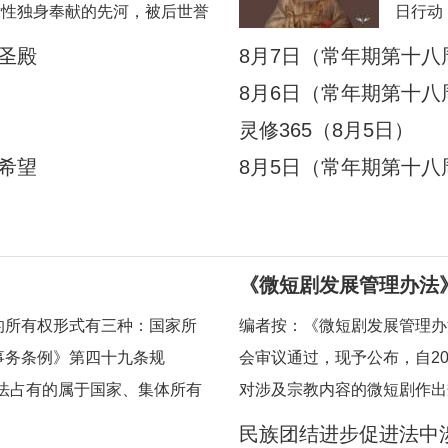
女性独身奉献的先河，被后世誉
日行动
。其个人圣德与榜样力量，直接
在。另
的圣殿
8月7日（常年期第十八
国本土贞女群体数百年的发展脉
天主便
8月6日（常年期第十八
：陈子东完整生平陈子东
他，因
灵修365（8月5日）
一件放
有希望
8月5日（常年期第十八
《微短剧发展管理办法》
短剧作出规定
的所有权形式有三种：国家所
编者按：《微短剧发展管理办法
事务条例》第四十九条规
会审议通过，现予公布，自20
法占有的属于国家、集体所有
对涉及宗教内容的微短剧作出
；对其他合法财产，依法享有
资额度较大或者主要剧情涉及
民族团结进步促进法中