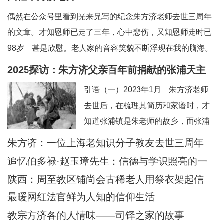
偶然在公众号里看到光来兄写的纪念朱方济老师去世三周年
的文章。才知恩师已走了三年，心中悲伤，又知恩师走时已
98岁，甚是欣慰。老人家的音容笑貌不断浮现在我的脑海。
一、和蔼可亲的英语老师——上海教区知识分子的典范。老
2025探访：朱方济父亲百年前捐献的张浦天主
师向来以严肃可怕著称，但朱老留给我的印象是和蔼可亲，
堂+后记：佘山校友怀念恩师
引语（一）2023年1月，朱方济老师
永远笑眯眯。但对我们的学习极其认真和严肃
去世后，在梳理其简历和家谱时，才
知道张浦镇是朱老师的故乡，而张浦
最早的老堂是其父母早年捐献的祖
朱方济：一位上海老知识分子教友去世三周年
产。期间，时任张浦本堂陆学清神父
追忆伯多禄·赵玉璋先生：信德与学识照亮的一
也提供了一些史料。当时一点也没想
生
陕西：周至教区铺尚会古稀老人用祭衣架起信
到日后还有机会探访张浦堂区。2025
仰与文化传承之桥
最暖网红法官鲜为人知的信仰生活
年2月24—28日，应苏州教区徐宏根
教宗方济各的人情味——司铎之家的故事
主教的邀请，前去苏州教区主教公署