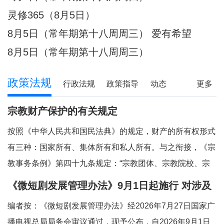
件放心不下的事，
灵修365（8月5日）
8月5日（常年期第十八周周三） 爱有希望
8月5日（常年期第十八周周三）
政策法规
行政法规
政策指导
动态
更多
宗教财产保护的有关规定
按照《中华人民共和国民法典》的规定，财产的所有权形式
有三种：国家所有、集体所有和私人所有。与之衔接，《宗
教事务条例》第四十九条规定：“宗教团体、宗教院校、宗
教活动场所对依法占有的属于国家、集体所有的财产，依照
《微短剧发展管理办法》9月1日起施行 对涉及
法律和国家有关规定管理和使用；对其他合法财产，依法享
宗教内容的微短剧作出规定
编者按：《微短剧发展管理办法》经2026年7月27日国家广
有所有权或者其他财产权利。”对现行法律法
播电视总局局务会审议通过，现予公布，自2026年9月1日