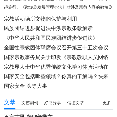
起施行。《微短剧发展管理办法》对涉及宗教内容的微短剧
作出规定。其中，第五条规定，一类微短剧是指投资额度较
宗教活动场所文物的保护与利用
大或者主要剧情涉及政治、军事、外交、国家安全、统战、
民族团结进步促进法中涉宗教条款解读
民族、宗教、司法、公安等内容的特殊题材的微短
《中华人民共和国民族团结进步促进法》
全国性宗教团体联席会议召开第三十五次会议
国家宗教事务局关于印发《宗教教职人员网络
行为规范》的通知
宗教界人士中华优秀传统文化学习体验活动在
武汉启动
国家安全包括哪些领域？你真的了解吗？快来
一起涨知识！
国家安全 头等大事
文萃
文艺副刊
好书分享
信德文萃
更多
诗苑
小小说
写真故事
社会文萃
五言古风·颂耶稣救主