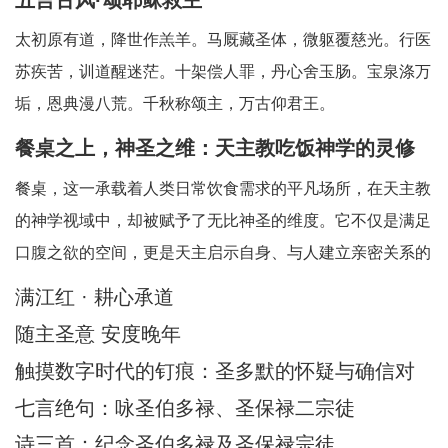
太初原有道，降世作羔羊。马厩藏圣体，微躯覆慈光。行医
苏疾苦，训道醒迷茫。十架偿人罪，丹心舍玉肠。宝泉涤万
垢，恩典漫八荒。千秋称颂主，万古仰君王。
餐桌之上，神圣之维：天主教吃饭神学的灵修
省思
餐桌，这一承载着人类日常饮食需求的平凡场所，在天主教
的神学视域中，却被赋予了无比神圣的维度。它不仅是满足
口腹之欲的空间，更是天主启示自身、与人建立亲密关系的
神圣舞台。天主教吃饭神学中所蕴含的灵修智慧，引领我们
满江红 · 耕心承道
在每一次的用餐时刻，都能敏锐地察觉到天主的临在，领悟
随主圣意 安度晚年
到其中深刻的属灵启迪。在人类日常生活中，
触摸数字时代的钉痕：圣多默的怀疑与确信对
AI时代的信仰启迪
七言绝句：咏圣伯多禄、圣保禄二宗徒
诗三首：纪念圣伯多禄及圣保禄宗徒