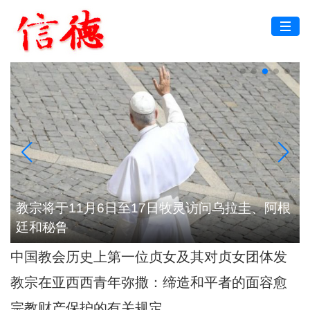
代
教宗将于11月6日至17日牧灵访问乌拉圭、阿根
廷和秘鲁
中国教会历史上第一位贞女及其对贞女团体发
展的深远影响
教宗在亚西西青年弥撒：缔造和平者的面容愈
加肖似基督
宗教财产保护的有关规定