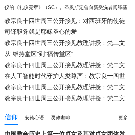
何一个人。祂向我们保证，祂已将我
仪的《礼仪宪章》（SC）。圣奥斯定曾向新受洗者阐释基
们的面容刻在祂的掌心上（参阅：依
督身体的奥迹，他引用了我们刚刚听到的圣保禄的这句经
教宗良十四世周三公开接见：​对西班牙的使徒
四十九 16），祂对我们的爱，比母亲
文：“现在你们是基督的身体，各自都是肢体。”（格前
牧灵访问的反省
对子女的爱更为
司铎职务就是耶稣圣心的爱
12:27）他继而说道：“你们所领受的，正是属
教宗良十四世周三公开接见教理讲授：梵二文
献 III：《礼仪宪章》
从“维持堂区”到“福传堂区”
教宗良十四世周三公开接见教理讲授：梵二文
献 III：《礼仪宪章》
在人工智能时代守护人类尊严：教宗良十四世
首封通谕《伟大的人类》预先品尝
教宗良十四世周三公开接见教理讲授：梵二文
献 III：《礼仪宪章》
教宗良十四世周三公开接见教理讲授：梵二文
献II《教会宪章》
信仰
安德心语
灵修咖啡
更多
圣方济各的足迹
记忆之窗
解读人生
信仰分享
中国教会历史上第一位贞女及其对贞女团体发