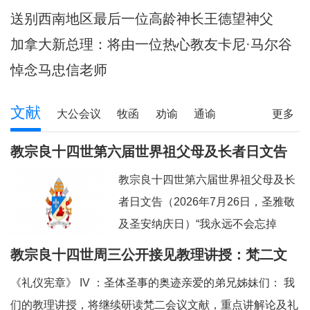
陪伴当地神父们避
送别西南地区最后一位高龄神长王德望神父
加拿大新总理：将由一位热心教友卡尼·马尔谷
担任
悼念马忠信老师
文献
大公会议
牧函
劝谕
通谕
更多
文告
其它
教宗良十四世第六届世界祖父母及长者日文告
及牧灵指引
教宗良十四世第六届世界祖父母及长
者日文告（2026年7月26日，圣雅敬
及圣安纳庆日）“我永远不会忘掉
你。”（参阅：依四十九 15）亲爱的
教宗良十四世周三公开接见教理讲授：梵二文
弟兄姊妹们：上主借着依撒意亚先知
献 III：《礼仪宪章》
《礼仪宪章》 IV ：圣体圣事的奥迹亲爱的弟兄姊妹们： 我
的口，许诺祂永远都不会忘掉我们任
们的教理讲授，将继续研读梵二会议文献，重点讲解论及礼