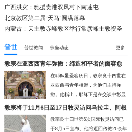
主教调研
80余位神父共祭
广西洪灾：驰援贵港双凤村下南蓬屯
北京教区第二届“天马”圆满落幕
内蒙古：天主教赤峰教区举行常彦峰主教祝圣
典礼
普世
普世教闻
宗座动态
更多
教宗在亚西西青年弥撒：缔造和平者的面容愈
加肖似基督
在耶稣显圣容庆日，教宗良十四世在
亚西西与青年相聚，为他们主持弥
撒。他指出，耶稣正是在交谈中彰显
神圣的容貌，因此我们也应该进入“对
教宗将于11月6日至17日牧灵访问乌拉圭、阿根
话的艺术”。圣方济各、圣女加辣，以
廷和秘鲁
教宗良十四世第6次国际牧灵访问已
及为数众多的其他青年，就是在亚西
于8月5日宣布。他将返回传教20余年