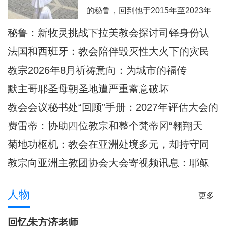
西这里面容变得愈加肖似基督的。教
的秘鲁，回到他于2015年至2023年
宗良十四世8月6日耶稣显圣容庆日在
担任主教的奇克拉约，并前往亚马逊
秘鲁：新牧灵挑战下拉美教会探讨司铎身份认
意大利亚西西天使之后圣母大殿内主
地区内的普卡尔帕。此外，他也要去
同
持弥撒圣祭
法国和西班牙：教会陪伴毁灭性大火下的灾民
教宗方济各的出生地阿根廷，以及将
教宗2026年8月祈祷意向：为城市的福传
近40年没有教宗访问过的乌拉圭。被
默主哥耶圣母朝圣地遭严重蓄意破坏
秘鲁人民视为同胞的普雷沃斯特教
教会会议秘书处“回顾”手册：2027年评估大会的
宗，即将回到他度过多年传教岁月的
准则和指示
安第斯大地，在那里
费雷蒂：协助四位教宗和整个梵蒂冈“翱翔天
际”的妇女
菊地功枢机：教会在亚洲处境多元，却持守同
一信仰
教宗向亚洲主教团协会大会寄视频讯息：耶稣
是我们共融之源
人物
更多
回忆朱方济老师