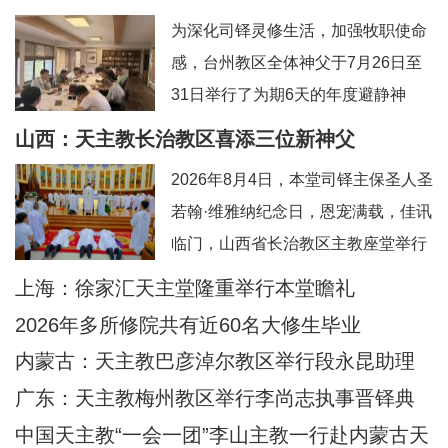
为深化司铎灵修生活，加强牧职使命
感，台州教区全体神父于7月26日至
31日举行了为期6天的年度避静神
工。本次避静特别邀请到上海佘山修
山西：天主教长治教区喜添三位新神父
院的方补课神父前来带领，主题为“更
2026年8月4日，本堂司铎主保圣人圣
深刻地认识真实的耶稣基督”。在当今
若翰·维雅纳纪念日，恩宠满载，佳讯
忙碌而多元的牧灵环境中，此次避静
临门，山西省长治教区主教座堂举行
为神父们提供了一个宝贵的静默与省
司铎祝圣典礼，为张浩然（伯多
上海：徐家汇天主堂隆重举行本堂瞻礼
思时机，帮助大家暂时脱离日常事
禄）、王晋（若望）、刘晓恒（伯多
务，回归内在深
2026年多所修院共有近60名大修生毕业
禄）三位执事授予司铎圣秩。祝圣典
内蒙古：天主教巴彦淖尔教区举行段永昆助理
礼由长治教区丁令斌主教主持，教区
主教祝圣典礼
广东：天主教梅州教区举行李尚志执事晋铎典
办公室主任申学忠神父、主教府本堂
礼
中国天主教“一会一团”李山主教一行赴内蒙古天
韩霄神父襄礼。来自长治教区及各地