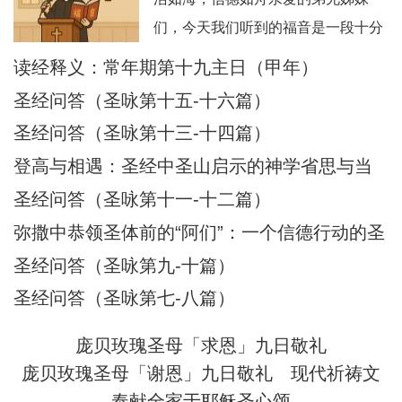
们，今天我们听到的福音是一段十分
震撼人心的经历：耶稣在海面上行
读经释义：常年期第十九主日（甲年）
走，伯多禄也踏浪而行，但因恐惧而
圣经问答（圣咏第十五-十六篇）
下沉，被耶稣所救。这不仅是一段神
圣经问答（圣咏第十三-十四篇）
迹，更是一幅信仰旅程的象征图画。
登高与相遇：圣经中圣山启示的神学省思与当
在这图画中，我们看到：风浪 = 生活
代意义
圣经问答（圣咏第十一-十二篇）
的试炼、恐惧、不安；船 = 教会与我
们的信仰生活；
弥撒中恭领圣体前的“阿们”：一个信德行动的圣
经根源与神学意蕴
圣经问答（圣咏第九-十篇）
圣经问答（圣咏第七-八篇）
庞贝玫瑰圣母「求恩」九日敬礼
庞贝玫瑰圣母「谢恩」九日敬礼
现代祈祷文
奉献全家于耶稣圣心颂