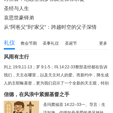
圣经与人生
哀思世豪铎弟
从“阿爸父”到“家父”：跨越时空的父子深情
礼仪
教会节期
圣事礼仪
圣诞节
更多
圣经研读
圣经问答
释经专栏
风雨有主行
列上 19:9,11-13；罗 9:1-5；玛 14:22-33整部圣经都在告诉
我们，天主在哪里，以及天主对人的爱。而新约中，降生成
人的主耶稣基督，更为我们启示了一个全新的天主观，特别
是在艰难困苦中陪伴我们的天主，我们今天从三个方面反省
信德，在风浪中紧握基督之手
福音和读经的教导：（1）祈祷与生活；（2）主步行水面；
圣玛窦福音 14:22–33一、导言：生
（3）有主就平安。1、祈祷与生活祈祷，就
活如海，信德如舟亲爱的弟兄姊妹