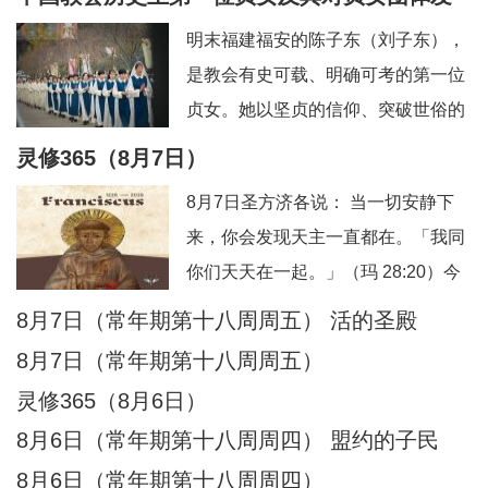
信友园地
奉献生活
婚姻家庭
老人世界
展的深远影响
明末福建福安的陈子东（刘子东），
青年之友
青葱岁月
信仰见证
是教会有史可载、明确可考的第一位
贞女。她以坚贞的信仰、突破世俗的
抉择，开启了本土教会女性独身奉献
灵修365（8月7日）
的先河，被后世誉为“中华第一朵童贞
8月7日圣方济各说： 当一切安静下
花”。其个人圣德与榜样力量，直接催
来，你会发现天主一直都在。「我同
生、推动、规范了我国本土贞女群体
你们天天在一起。」（玛 28:20）今
数百年的发展脉络。一、中华首位贞
日行动：安息在这份临在中。祈祷：
8月7日（常年期第十八周周五） 活的圣殿
女：陈子东完整生平陈子东（1627—
主，你一直与我同在。另：8月8日圣
1665），
8月7日（常年期第十八周周五）
方济各说：当灵魂不再抓紧自己，天
灵修365（8月6日）
主便成了她唯一的依靠。「把你的一
8月6日（常年期第十八周周四） 盟约的子民
切挂虑都托给他，因为他必眷顾你
8月6日（常年期第十八周周四）
们。」（伯前 5:7）今日行动：把一