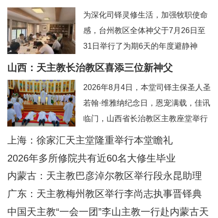
为深化司铎灵修生活，加强牧职使命
感，台州教区全体神父于7月26日至
31日举行了为期6天的年度避静神
工。本次避静特别邀请到上海佘山修
山西：天主教长治教区喜添三位新神父
院的方补课神父前来带领，主题为“更
2026年8月4日，本堂司铎主保圣人圣
深刻地认识真实的耶稣基督”。在当今
若翰·维雅纳纪念日，恩宠满载，佳讯
忙碌而多元的牧灵环境中，此次避静
临门，山西省长治教区主教座堂举行
为神父们提供了一个宝贵的静默与省
司铎祝圣典礼，为张浩然（伯多
上海：徐家汇天主堂隆重举行本堂瞻礼
思时机，帮助大家暂时脱离日常事
禄）、王晋（若望）、刘晓恒（伯多
务，回归内在深
2026年多所修院共有近60名大修生毕业
禄）三位执事授予司铎圣秩。祝圣典
内蒙古：天主教巴彦淖尔教区举行段永昆助理
礼由长治教区丁令斌主教主持，教区
主教祝圣典礼
广东：天主教梅州教区举行李尚志执事晋铎典
办公室主任申学忠神父、主教府本堂
礼
中国天主教“一会一团”李山主教一行赴内蒙古天
韩霄神父襄礼。来自长治教区及各地