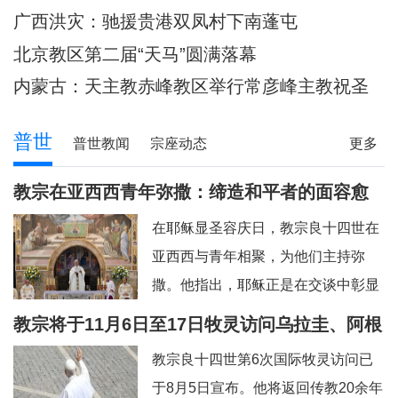
主教调研
80余位神父共祭
广西洪灾：驰援贵港双凤村下南蓬屯
北京教区第二届“天马”圆满落幕
内蒙古：天主教赤峰教区举行常彦峰主教祝圣
典礼
普世
普世教闻
宗座动态
更多
教宗在亚西西青年弥撒：缔造和平者的面容愈
加肖似基督
在耶稣显圣容庆日，教宗良十四世在
亚西西与青年相聚，为他们主持弥
撒。他指出，耶稣正是在交谈中彰显
神圣的容貌，因此我们也应该进入“对
教宗将于11月6日至17日牧灵访问乌拉圭、阿根
话的艺术”。圣方济各、圣女加辣，以
廷和秘鲁
教宗良十四世第6次国际牧灵访问已
及为数众多的其他青年，就是在亚西
于8月5日宣布。他将返回传教20余年