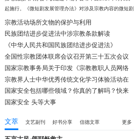
起施行。《微短剧发展管理办法》对涉及宗教内容的微短剧
作出规定。其中，第五条规定，一类微短剧是指投资额度较
宗教活动场所文物的保护与利用
大或者主要剧情涉及政治、军事、外交、国家安全、统战、
民族团结进步促进法中涉宗教条款解读
民族、宗教、司法、公安等内容的特殊题材的微短
《中华人民共和国民族团结进步促进法》
全国性宗教团体联席会议召开第三十五次会议
国家宗教事务局关于印发《宗教教职人员网络
行为规范》的通知
宗教界人士中华优秀传统文化学习体验活动在
武汉启动
国家安全包括哪些领域？你真的了解吗？快来
一起涨知识！
国家安全 头等大事
文萃
文艺副刊
好书分享
信德文萃
更多
诗苑
小小说
写真故事
社会文萃
五言古风·颂耶稣救主