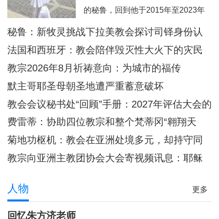
西这里面容变得愈加肖似基督的。教
的秘鲁，回到他于2015年至2023年
宗良十四世8月6日耶稣显圣容庆日在
担任主教的奇克拉约，并前往亚马逊
秘鲁：新牧灵挑战下拉美教会探讨司铎身份认
意大利亚西西天使之后圣母大殿内主
地区内的普卡尔帕。此外，他也要去
同
持弥撒圣祭
法国和西班牙：教会陪伴毁灭性大火下的灾民
教宗方济各的出生地阿根廷，以及将
教宗2026年8月祈祷意向：为城市的福传
近40年没有教宗访问过的乌拉圭。被
默主哥耶圣母朝圣地遭严重蓄意破坏
秘鲁人民视为同胞的普雷沃斯特教
教会会议秘书处“回顾”手册：2027年评估大会的
宗，即将回到他度过多年传教岁月的
准则和指示
安第斯大地，在那里
费雷蒂：协助四位教宗和整个梵蒂冈“翱翔天
际”的妇女
菊地功枢机：教会在亚洲处境多元，却持守同
一信仰
教宗向亚洲主教团协会大会寄视频讯息：耶稣
是我们共融之源
人物
更多
回忆朱方济老师