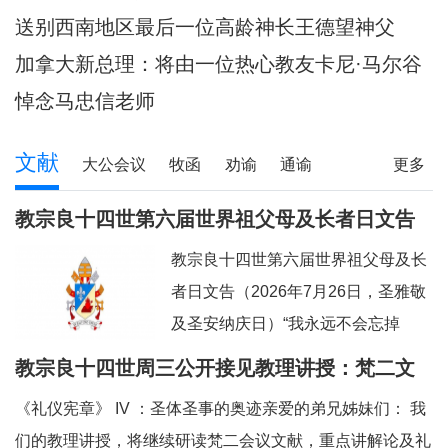
陪伴当地神父们避
送别西南地区最后一位高龄神长王德望神父
加拿大新总理：将由一位热心教友卡尼·马尔谷
担任
悼念马忠信老师
文献
大公会议
牧函
劝谕
通谕
更多
文告
其它
教宗良十四世第六届世界祖父母及长者日文告
及牧灵指引
教宗良十四世第六届世界祖父母及长
者日文告（2026年7月26日，圣雅敬
及圣安纳庆日）“我永远不会忘掉
你。”（参阅：依四十九 15）亲爱的
教宗良十四世周三公开接见教理讲授：梵二文
弟兄姊妹们：上主借着依撒意亚先知
献 III：《礼仪宪章》
《礼仪宪章》 IV ：圣体圣事的奥迹亲爱的弟兄姊妹们： 我
的口，许诺祂永远都不会忘掉我们任
们的教理讲授，将继续研读梵二会议文献，重点讲解论及礼