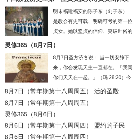
信友园地
奉献生活
婚姻家庭
老人世界
展的深远影响
明末福建福安的陈子东（刘子东），
青年之友
青葱岁月
信仰见证
是教会有史可载、明确可考的第一位
贞女。她以坚贞的信仰、突破世俗的
抉择，开启了本土教会女性独身奉献
灵修365（8月7日）
的先河，被后世誉为“中华第一朵童贞
8月7日圣方济各说： 当一切安静下
花”。其个人圣德与榜样力量，直接催
来，你会发现天主一直都在。「我同
生、推动、规范了我国本土贞女群体
你们天天在一起。」（玛 28:20）今
数百年的发展脉络。一、中华首位贞
日行动：安息在这份临在中。祈祷：
8月7日（常年期第十八周周五） 活的圣殿
女：陈子东完整生平陈子东（1627—
主，你一直与我同在。另：8月8日圣
1665），
8月7日（常年期第十八周周五）
方济各说：当灵魂不再抓紧自己，天
灵修365（8月6日）
主便成了她唯一的依靠。「把你的一
8月6日（常年期第十八周周四） 盟约的子民
切挂虑都托给他，因为他必眷顾你
8月6日（常年期第十八周周四）
们。」（伯前 5:7）今日行动：把一