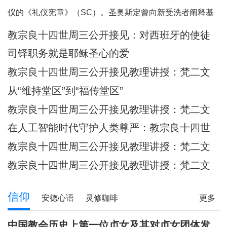
何一个人。祂向我们保证，祂已将我
仪的《礼仪宪章》（SC）。圣奥斯定曾向新受洗者阐释基
们的面容刻在祂的掌心上（参阅：依
督身体的奥迹，他引用了我们刚刚听到的圣保禄的这句经
教宗良十四世周三公开接见：​对西班牙的使徒
四十九 16），祂对我们的爱，比母亲
文：“现在你们是基督的身体，各自都是肢体。”（格前
牧灵访问的反省
对子女的爱更为
司铎职务就是耶稣圣心的爱
12:27）他继而说道：“你们所领受的，正是属
教宗良十四世周三公开接见教理讲授：梵二文
献 III：《礼仪宪章》
从“维持堂区”到“福传堂区”
教宗良十四世周三公开接见教理讲授：梵二文
献 III：《礼仪宪章》
在人工智能时代守护人类尊严：教宗良十四世
首封通谕《伟大的人类》预先品尝
教宗良十四世周三公开接见教理讲授：梵二文
献 III：《礼仪宪章》
教宗良十四世周三公开接见教理讲授：梵二文
献II《教会宪章》
信仰
安德心语
灵修咖啡
更多
圣方济各的足迹
记忆之窗
解读人生
信仰分享
中国教会历史上第一位贞女及其对贞女团体发