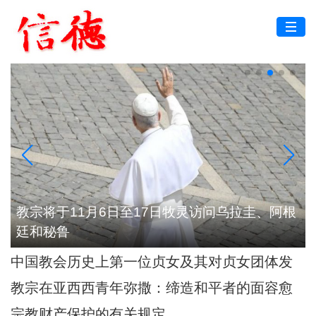
根
浙江：台州教区举行2026年度司铎避静神工
中国教会历史上第一位贞女及其对贞女团体发
展的深远影响
教宗在亚西西青年弥撒：缔造和平者的面容愈
加肖似基督
宗教财产保护的有关规定