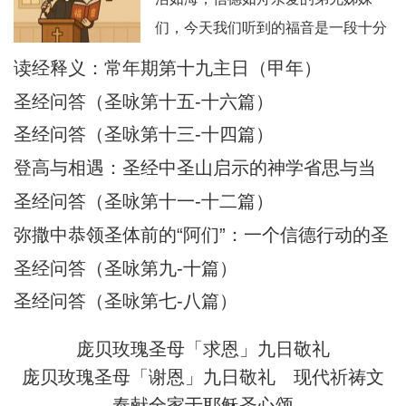
们，今天我们听到的福音是一段十分
震撼人心的经历：耶稣在海面上行
读经释义：常年期第十九主日（甲年）
走，伯多禄也踏浪而行，但因恐惧而
圣经问答（圣咏第十五-十六篇）
下沉，被耶稣所救。这不仅是一段神
圣经问答（圣咏第十三-十四篇）
迹，更是一幅信仰旅程的象征图画。
登高与相遇：圣经中圣山启示的神学省思与当
在这图画中，我们看到：风浪 = 生活
代意义
圣经问答（圣咏第十一-十二篇）
的试炼、恐惧、不安；船 = 教会与我
们的信仰生活；
弥撒中恭领圣体前的“阿们”：一个信德行动的圣
经根源与神学意蕴
圣经问答（圣咏第九-十篇）
圣经问答（圣咏第七-八篇）
庞贝玫瑰圣母「求恩」九日敬礼
庞贝玫瑰圣母「谢恩」九日敬礼
现代祈祷文
奉献全家于耶稣圣心颂