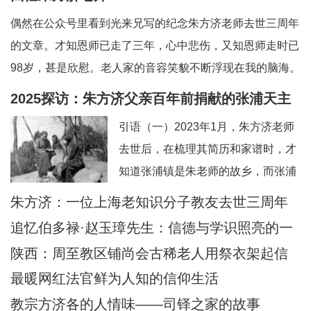
偶然在公众号里看到光来兄写的纪念朱方济老师去世三周年
的文章。才知恩师已走了三年，心中悲伤，又知恩师走时已
98岁，甚是欣慰。老人家的音容笑貌不断浮现在我的脑海。
一、和蔼可亲的英语老师——上海教区知识分子的典范。老
2025探访：朱方济父亲百年前捐献的张浦天主
师向来以严肃可怕著称，但朱老留给我的印象是和蔼可亲，
堂+后记：佘山校友怀念恩师
引语（一）2023年1月，朱方济老师
永远笑眯眯。但对我们的学习极其认真和严肃
去世后，在梳理其简历和家谱时，才
知道张浦镇是朱老师的故乡，而张浦
最早的老堂是其父母早年捐献的祖
朱方济：一位上海老知识分子教友去世三周年
产。期间，时任张浦本堂陆学清神父
追忆伯多禄·赵玉璋先生：信德与学识照亮的一
也提供了一些史料。当时一点也没想
生
陕西：周至教区铺尚会古稀老人用祭衣架起信
到日后还有机会探访张浦堂区。2025
仰与文化传承之桥
最暖网红法官鲜为人知的信仰生活
年2月24—28日，应苏州教区徐宏根
教宗方济各的人情味——司铎之家的故事
主教的邀请，前去苏州教区主教公署