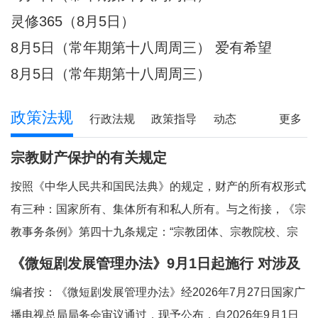
件放心不下的事，
灵修365（8月5日）
8月5日（常年期第十八周周三） 爱有希望
8月5日（常年期第十八周周三）
政策法规
行政法规
政策指导
动态
更多
宗教财产保护的有关规定
按照《中华人民共和国民法典》的规定，财产的所有权形式
有三种：国家所有、集体所有和私人所有。与之衔接，《宗
教事务条例》第四十九条规定：“宗教团体、宗教院校、宗
教活动场所对依法占有的属于国家、集体所有的财产，依照
《微短剧发展管理办法》9月1日起施行 对涉及
法律和国家有关规定管理和使用；对其他合法财产，依法享
宗教内容的微短剧作出规定
编者按：《微短剧发展管理办法》经2026年7月27日国家广
有所有权或者其他财产权利。”对现行法律法
播电视总局局务会审议通过，现予公布，自2026年9月1日