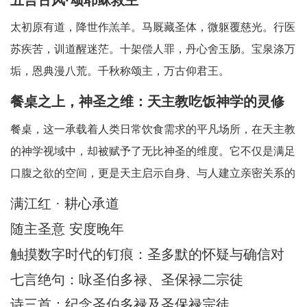
太初原有道，降世作羔羊。马厩藏圣体，微躯覆慈光。行医
苏疾苦，训道醒迷茫。十架偿人罪，丹心舍玉肠。宝泉涤万
垢，恩典漫八荒。千秋称颂主，万古仰君王。
餐桌之上，神圣之维：天主教吃饭神学的灵修
省思
餐桌，这一承载着人类日常饮食需求的平凡场所，在天主教
的神学视域中，却被赋予了无比神圣的维度。它不仅是满足
口腹之欲的空间，更是天主启示自身、与人建立亲密关系的
神圣舞台。天主教吃饭神学中所蕴含的灵修智慧，引领我们
满江红 · 耕心承道
在每一次的用餐时刻，都能敏锐地察觉到天主的临在，领悟
随主圣意 安度晚年
到其中深刻的属灵启迪。在人类日常生活中，
触摸数字时代的钉痕：圣多默的怀疑与确信对
AI时代的信仰启迪
七言绝句：咏圣伯多禄、圣保禄二宗徒
诗三首：纪念圣伯多禄及圣保禄宗徒