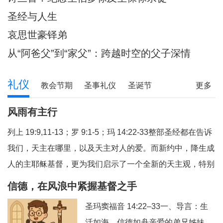
圣经与人生
哀思世豪铎弟
从“阿爸父”到“家父”：跨越时空的父子深情
礼仪
教会节期
圣事礼仪
圣诞节
更多
圣经研读
圣经问答
释经专栏
风雨有主行
列上 19:9,11-13；罗 9:1-5；玛 14:22-33整部圣经都在告诉
我们，天主在哪里，以及天主对人的爱。而新约中，降生成
人的主耶稣基督，更为我们启示了一个全新的天主观，特别
是在艰难困苦中陪伴我们的天主，我们今天从三个方面反省
信德，在风浪中紧握基督之手
福音和读经的教导：（1）祈祷与生活；（2）主步行水面；
圣玛窦福音 14:22–33一、导言：生
（3）有主就平安。1、祈祷与生活祈祷，就
活如海，信德如舟亲爱的弟兄姊妹