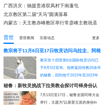
主教调研
80余位神父共祭
广西洪灾：驰援贵港双凤村下南蓬屯
北京教区第二届“天马”圆满落幕
内蒙古：天主教赤峰教区举行常彦峰主教祝圣
典礼
普世
普世教闻
宗座动态
更多
教宗将于11月6日至17日牧灵访问乌拉圭、阿根
廷和秘鲁
教宗良十四世第6次国际牧灵访问已
于8月5日宣布。他将返回传教20余年
的秘鲁，回到他于2015年至2023年
担任主教的奇克拉约，并前往亚马逊
秘鲁：新牧灵挑战下拉美教会探讨司铎身份认
地区内的普卡尔帕。此外，他也要去
同
7月13日至17日，秘鲁全国司铎大会
教宗方济各的出生地阿根廷，以及将
举行，主题为“以基督元首的身份In