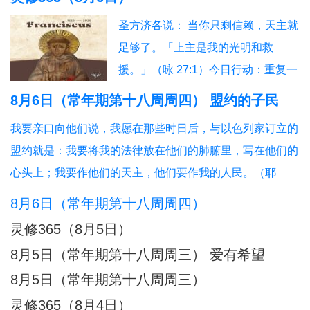
信友园地
奉献生活
婚姻家庭
老人世界
圣方济各说： 当你只剩信赖，天主就
青年之友
青葱岁月
信仰见证
足够了。「上主是我的光明和救
援。」（咏 27:1）今日行动：重复一
句信赖的祈祷。祈祷：主，我信赖
8月6日（常年期第十八周周四） 盟约的子民
你。
我要亲口向他们说，我愿在那些时日后，与以色列家订立的
盟约就是：我要将我的法律放在他们的肺腑里，写在他们的
心头上；我要作他们的天主，他们要作我的人民。（耶
31:31-34）天主遵守与犹太人订立的“旧约”，要与所有人订
8月6日（常年期第十八周周四）
立“新约”：我要做他们的天主；他们要做我的人民。创造万
灵修365（8月5日）
有的天主，竟与自己的受造物建立盟约，甘愿
8月5日（常年期第十八周周三） 爱有希望
8月5日（常年期第十八周周三）
灵修365（8月4日）