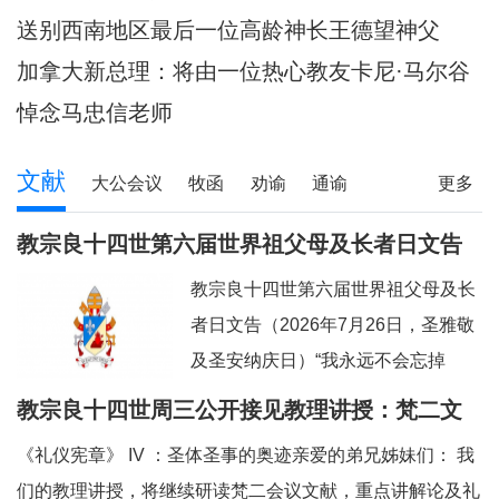
陪伴当地神父们避
送别西南地区最后一位高龄神长王德望神父
加拿大新总理：将由一位热心教友卡尼·马尔谷
担任
悼念马忠信老师
文献
大公会议
牧函
劝谕
通谕
更多
文告
其它
教宗良十四世第六届世界祖父母及长者日文告
及牧灵指引
教宗良十四世第六届世界祖父母及长
者日文告（2026年7月26日，圣雅敬
及圣安纳庆日）“我永远不会忘掉
你。”（参阅：依四十九 15）亲爱的
教宗良十四世周三公开接见教理讲授：梵二文
弟兄姊妹们：上主借着依撒意亚先知
献 III：《礼仪宪章》
《礼仪宪章》 IV ：圣体圣事的奥迹亲爱的弟兄姊妹们： 我
的口，许诺祂永远都不会忘掉我们任
们的教理讲授，将继续研读梵二会议文献，重点讲解论及礼