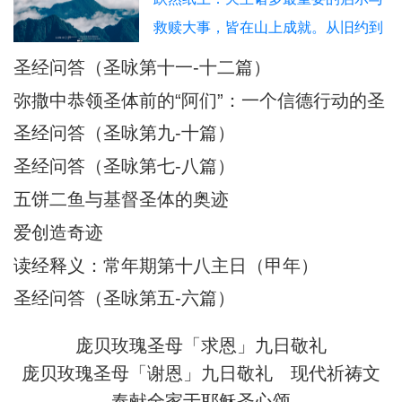
要到何时？”这句表达了什么情绪？
救赎大事，皆在山上成就。从旧约到
答：这句话流露出极大的痛苦与孤
新约，“山”始终是天主与人相遇的特
圣经问答（圣咏第十一-十二篇）
单，诗人感到自己被天主遗弃了。他
选之地。教宗方济各曾指出，在圣经
重复“要到何时”
弥撒中恭领圣体前的“阿们”：一个信德行动的圣
中，“山是天主向我们启示他自己、认
经根源与神学意蕴
圣经问答（圣咏第九-十篇）
识他的地方”。这一地理上的重复绝非
圣经问答（圣咏第七-八篇）
偶然，而是蕴含着深刻的神学意涵
五饼二鱼与基督圣体的奥迹
——山，既是物理高度，更是属灵高
度；既是
爱创造奇迹
读经释义：常年期第十八主日（甲年）
圣经问答（圣咏第五-六篇）
庞贝玫瑰圣母「求恩」九日敬礼
庞贝玫瑰圣母「谢恩」九日敬礼
现代祈祷文
奉献全家于耶稣圣心颂