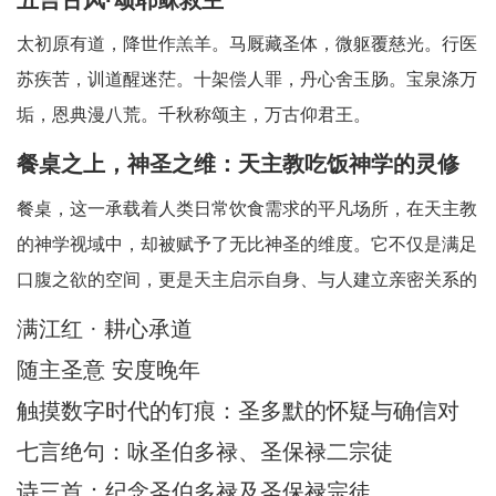
太初原有道，降世作羔羊。马厩藏圣体，微躯覆慈光。行医
苏疾苦，训道醒迷茫。十架偿人罪，丹心舍玉肠。宝泉涤万
垢，恩典漫八荒。千秋称颂主，万古仰君王。
餐桌之上，神圣之维：天主教吃饭神学的灵修
省思
餐桌，这一承载着人类日常饮食需求的平凡场所，在天主教
的神学视域中，却被赋予了无比神圣的维度。它不仅是满足
口腹之欲的空间，更是天主启示自身、与人建立亲密关系的
神圣舞台。天主教吃饭神学中所蕴含的灵修智慧，引领我们
满江红 · 耕心承道
在每一次的用餐时刻，都能敏锐地察觉到天主的临在，领悟
随主圣意 安度晚年
到其中深刻的属灵启迪。在人类日常生活中，
触摸数字时代的钉痕：圣多默的怀疑与确信对
AI时代的信仰启迪
七言绝句：咏圣伯多禄、圣保禄二宗徒
诗三首：纪念圣伯多禄及圣保禄宗徒