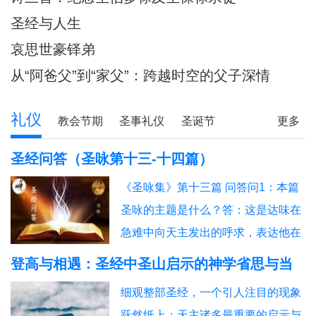
圣经与人生
哀思世豪铎弟
从“阿爸父”到“家父”：跨越时空的父子深情
礼仪
教会节期
圣事礼仪
圣诞节
更多
圣经研读
圣经问答
释经专栏
圣经问答（圣咏第十三-十四篇）
《圣咏集》第十三篇 问答问1：本篇
圣咏的主题是什么？答：这是达味在
急难中向天主发出的呼求，表达他在
痛苦、困惑与孤寂中的感受，同时也
登高与相遇：圣经中圣山启示的神学省思与当
是一个从哀诉转向信赖与赞美的祈
代意义
细观整部圣经，一个引人注目的现象
祷。问2：“上主，你把我全然遗忘，
跃然纸上：天主诸多最重要的启示与