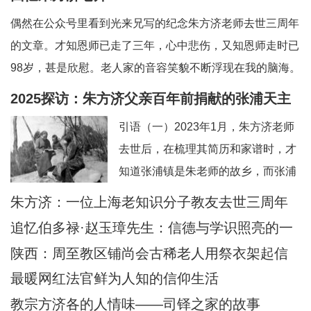
偶然在公众号里看到光来兄写的纪念朱方济老师去世三周年
的文章。才知恩师已走了三年，心中悲伤，又知恩师走时已
98岁，甚是欣慰。老人家的音容笑貌不断浮现在我的脑海。
一、和蔼可亲的英语老师——上海教区知识分子的典范。老
2025探访：朱方济父亲百年前捐献的张浦天主
师向来以严肃可怕著称，但朱老留给我的印象是和蔼可亲，
堂+后记：佘山校友怀念恩师
引语（一）2023年1月，朱方济老师
永远笑眯眯。但对我们的学习极其认真和严肃
去世后，在梳理其简历和家谱时，才
知道张浦镇是朱老师的故乡，而张浦
最早的老堂是其父母早年捐献的祖
朱方济：一位上海老知识分子教友去世三周年
产。期间，时任张浦本堂陆学清神父
追忆伯多禄·赵玉璋先生：信德与学识照亮的一
也提供了一些史料。当时一点也没想
生
陕西：周至教区铺尚会古稀老人用祭衣架起信
到日后还有机会探访张浦堂区。2025
仰与文化传承之桥
最暖网红法官鲜为人知的信仰生活
年2月24—28日，应苏州教区徐宏根
教宗方济各的人情味——司铎之家的故事
主教的邀请，前去苏州教区主教公署