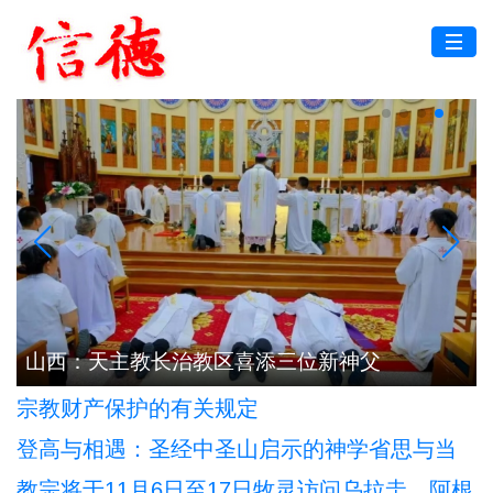
山西：天主教长治教区喜添三位新神父
宗教财产保护的有关规定
登高与相遇：圣经中圣山启示的神学省思与当
代意义
教宗将于11月6日至17日牧灵访问乌拉圭、阿根