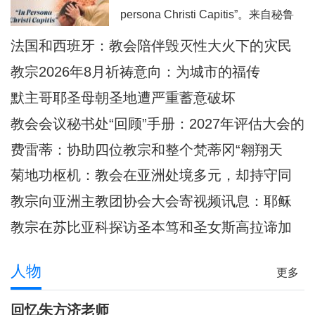
近40年没有教宗访问过的乌拉圭。被
persona Christi Capitis”。来自秘鲁
秘鲁人民视为同胞的普雷沃斯特教
全国46个教会辖区的司铎齐聚一堂，
法国和西班牙：教会陪伴毁灭性大火下的灾民
宗，即将回到他度过多年传教岁月的
共同探讨“作为基督净配、元首和善牧
安第斯大地，在那里
教宗2026年8月祈祷意向：为城市的福传
之圣事性临在的司铎：其身份、灵修
默主哥耶圣母朝圣地遭严重蓄意破坏
与使命”。大会旨在加强司铎之间的弟
教会会议秘书处“回顾”手册：2027年评估大会的
兄情谊，并进一步深化圣秩圣职的身
准则和指示
费雷蒂：协助四位教宗和整个梵蒂冈“翱翔天
份认同。在当前拉丁美洲许多地方教
际”的妇女
会
菊地功枢机：教会在亚洲处境多元，却持守同
一信仰
教宗向亚洲主教团协会大会寄视频讯息：耶稣
是我们共融之源
教宗在苏比亚科探访圣本笃和圣女斯高拉谛加
隐修院
人物
更多
回忆朱方济老师