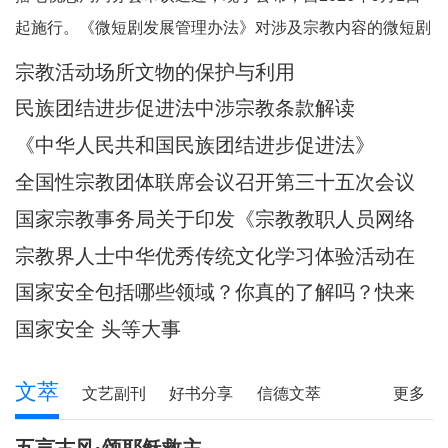
起施行。《微短剧发展管理办法》对涉及宗教内容的微短剧
作出规定。其中，第五条规定，一类微短剧是指投资额度较
宗教活动场所文物的保护与利用
大或者主要剧情涉及政治、军事、外交、国家安全、统战、
民族团结进步促进法中涉宗教条款解读
民族、宗教、司法、公安等内容的特殊题材的微短
《中华人民共和国民族团结进步促进法》
全国性宗教团体联席会议召开第三十五次会议
国家宗教事务局关于印发《宗教教职人员网络
行为规范》的通知
宗教界人士中华优秀传统文化学习体验活动在
武汉启动
国家安全包括哪些领域？你真的了解吗？快来
一起涨知识！
国家安全 头等大事
文萃
文艺副刊
好书分享
信德文萃
更多
诗苑
小小说
写真故事
社会文萃
五言古风·颂耶稣救主