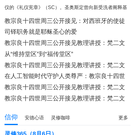
何一个人。祂向我们保证，祂已将我
仪的《礼仪宪章》（SC）。圣奥斯定曾向新受洗者阐释基
们的面容刻在祂的掌心上（参阅：依
督身体的奥迹，他引用了我们刚刚听到的圣保禄的这句经
教宗良十四世周三公开接见：​对西班牙的使徒
四十九 16），祂对我们的爱，比母亲
文：“现在你们是基督的身体，各自都是肢体。”（格前
牧灵访问的反省
对子女的爱更为
司铎职务就是耶稣圣心的爱
12:27）他继而说道：“你们所领受的，正是属
教宗良十四世周三公开接见教理讲授：梵二文
献 III：《礼仪宪章》
从“维持堂区”到“福传堂区”
教宗良十四世周三公开接见教理讲授：梵二文
献 III：《礼仪宪章》
在人工智能时代守护人类尊严：教宗良十四世
首封通谕《伟大的人类》预先品尝
教宗良十四世周三公开接见教理讲授：梵二文
献 III：《礼仪宪章》
教宗良十四世周三公开接见教理讲授：梵二文
献II《教会宪章》
信仰
安德心语
灵修咖啡
更多
圣方济各的足迹
记忆之窗
解读人生
信仰分享
灵修365（8月6日）