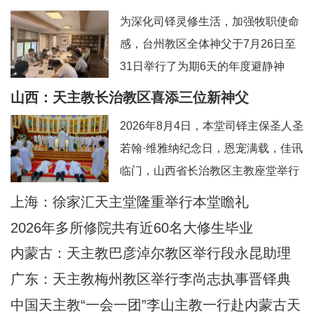
为深化司铎灵修生活，加强牧职使命
感，台州教区全体神父于7月26日至
31日举行了为期6天的年度避静神
工。本次避静特别邀请到上海佘山修
山西：天主教长治教区喜添三位新神父
院的方补课神父前来带领，主题为“更
2026年8月4日，本堂司铎主保圣人圣
深刻地认识真实的耶稣基督”。在当今
若翰·维雅纳纪念日，恩宠满载，佳讯
忙碌而多元的牧灵环境中，此次避静
临门，山西省长治教区主教座堂举行
为神父们提供了一个宝贵的静默与省
司铎祝圣典礼，为张浩然（伯多
上海：徐家汇天主堂隆重举行本堂瞻礼
思时机，帮助大家暂时脱离日常事
禄）、王晋（若望）、刘晓恒（伯多
务，回归内在深
2026年多所修院共有近60名大修生毕业
禄）三位执事授予司铎圣秩。祝圣典
内蒙古：天主教巴彦淖尔教区举行段永昆助理
礼由长治教区丁令斌主教主持，教区
主教祝圣典礼
广东：天主教梅州教区举行李尚志执事晋铎典
办公室主任申学忠神父、主教府本堂
礼
中国天主教“一会一团”李山主教一行赴内蒙古天
韩霄神父襄礼。来自长治教区及各地