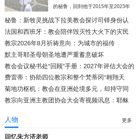
西这里面容变得愈加肖似基督的。教
的秘鲁，回到他于2015年至2023年
宗良十四世8月6日耶稣显圣容庆日在
担任主教的奇克拉约，并前往亚马逊
秘鲁：新牧灵挑战下拉美教会探讨司铎身份认
意大利亚西西天使之后圣母大殿内主
地区内的普卡尔帕。此外，他也要去
同
持弥撒圣祭
法国和西班牙：教会陪伴毁灭性大火下的灾民
教宗方济各的出生地阿根廷，以及将
教宗2026年8月祈祷意向：为城市的福传
近40年没有教宗访问过的乌拉圭。被
默主哥耶圣母朝圣地遭严重蓄意破坏
秘鲁人民视为同胞的普雷沃斯特教
教会会议秘书处“回顾”手册：2027年评估大会的
宗，即将回到他度过多年传教岁月的
准则和指示
安第斯大地，在那里
费雷蒂：协助四位教宗和整个梵蒂冈“翱翔天
际”的妇女
菊地功枢机：教会在亚洲处境多元，却持守同
一信仰
教宗向亚洲主教团协会大会寄视频讯息：耶稣
是我们共融之源
人物
更多
回忆朱方济老师