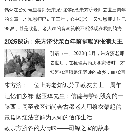
偶然在公众号里看到光来兄写的纪念朱方济老师去世三周年
的文章。才知恩师已走了三年，心中悲伤，又知恩师走时已
98岁，甚是欣慰。老人家的音容笑貌不断浮现在我的脑海。
一、和蔼可亲的英语老师——上海教区知识分子的典范。老
2025探访：朱方济父亲百年前捐献的张浦天主
师向来以严肃可怕著称，但朱老留给我的印象是和蔼可亲，
堂+后记：佘山校友怀念恩师
引语（一）2023年1月，朱方济老师
永远笑眯眯。但对我们的学习极其认真和严肃
去世后，在梳理其简历和家谱时，才
知道张浦镇是朱老师的故乡，而张浦
最早的老堂是其父母早年捐献的祖
朱方济：一位上海老知识分子教友去世三周年
产。期间，时任张浦本堂陆学清神父
追忆伯多禄·赵玉璋先生：信德与学识照亮的一
也提供了一些史料。当时一点也没想
生
陕西：周至教区铺尚会古稀老人用祭衣架起信
到日后还有机会探访张浦堂区。2025
仰与文化传承之桥
最暖网红法官鲜为人知的信仰生活
年2月24—28日，应苏州教区徐宏根
教宗方济各的人情味——司铎之家的故事
主教的邀请，前去苏州教区主教公署