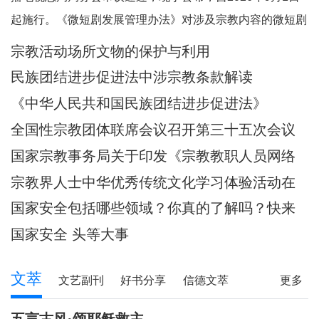
起施行。《微短剧发展管理办法》对涉及宗教内容的微短剧
作出规定。其中，第五条规定，一类微短剧是指投资额度较
宗教活动场所文物的保护与利用
大或者主要剧情涉及政治、军事、外交、国家安全、统战、
民族团结进步促进法中涉宗教条款解读
民族、宗教、司法、公安等内容的特殊题材的微短
《中华人民共和国民族团结进步促进法》
全国性宗教团体联席会议召开第三十五次会议
国家宗教事务局关于印发《宗教教职人员网络
行为规范》的通知
宗教界人士中华优秀传统文化学习体验活动在
武汉启动
国家安全包括哪些领域？你真的了解吗？快来
一起涨知识！
国家安全 头等大事
文萃
文艺副刊
好书分享
信德文萃
更多
诗苑
小小说
写真故事
社会文萃
五言古风·颂耶稣救主