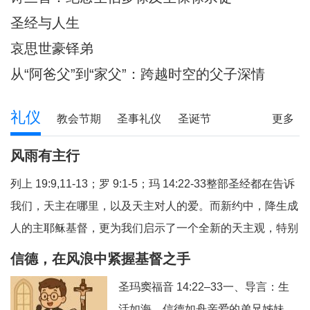
圣经与人生
哀思世豪铎弟
从“阿爸父”到“家父”：跨越时空的父子深情
礼仪
教会节期
圣事礼仪
圣诞节
更多
圣经研读
圣经问答
释经专栏
风雨有主行
列上 19:9,11-13；罗 9:1-5；玛 14:22-33整部圣经都在告诉
我们，天主在哪里，以及天主对人的爱。而新约中，降生成
人的主耶稣基督，更为我们启示了一个全新的天主观，特别
是在艰难困苦中陪伴我们的天主，我们今天从三个方面反省
信德，在风浪中紧握基督之手
福音和读经的教导：（1）祈祷与生活；（2）主步行水面；
圣玛窦福音 14:22–33一、导言：生
（3）有主就平安。1、祈祷与生活祈祷，就
活如海，信德如舟亲爱的弟兄姊妹