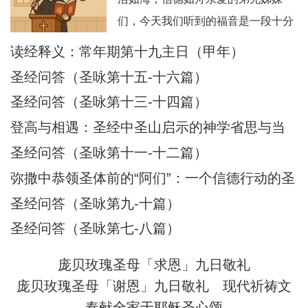
们，今天我们听到的福音是一段十分
震撼人心的经历：耶稣在海面上行
读经释义：常年期第十九主日（甲年）
走，伯多禄也踏浪而行，但因恐惧而
圣经问答（圣咏第十五-十六篇）
下沉，被耶稣所救。这不仅是一段神
圣经问答（圣咏第十三-十四篇）
迹，更是一幅信仰旅程的象征图画。
登高与相遇：圣经中圣山启示的神学省思与当
在这图画中，我们看到：风浪 = 生活
代意义
圣经问答（圣咏第十一-十二篇）
的试炼、恐惧、不安；船 = 教会与我
们的信仰生活；
弥撒中恭领圣体前的“阿们”：一个信德行动的圣
经根源与神学意蕴
圣经问答（圣咏第九-十篇）
圣经问答（圣咏第七-八篇）
庞贝玫瑰圣母「求恩」九日敬礼
庞贝玫瑰圣母「谢恩」九日敬礼
现代祈祷文
奉献全家于耶稣圣心颂