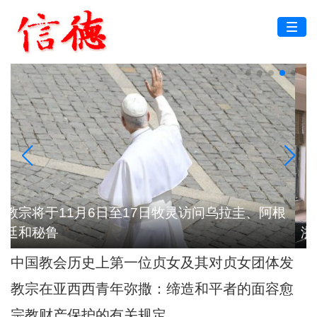
根
浙江：台州教区举行2026年度司铎避静神工
中国教会历史上第一位贞女及其对贞女团体发
展的深远影响
教宗在亚西西青年弥撒：缔造和平者的面容愈
加肖似基督
宗教财产保护的有关规定