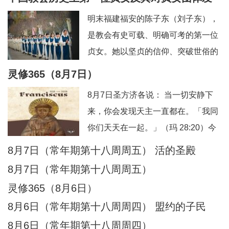
信友园地
奉献生活
婚姻家庭
老人世界
展的深远影响
明末福建福安的陈子东（刘子东），
青年之友
青葱岁月
信仰见证
是教会有史可载、明确可考的第一位
贞女。她以坚贞的信仰、突破世俗的
抉择，开启了本土教会女性独身奉献
灵修365（8月7日）
的先河，被后世誉为“中华第一朵童贞
8月7日圣方济各说： 当一切安静下
花”。其个人圣德与榜样力量，直接催
来，你会发现天主一直都在。「我同
生、推动、规范了我国本土贞女群体
你们天天在一起。」（玛 28:20）今
数百年的发展脉络。一、中华首位贞
日行动：安息在这份临在中。祈祷：
8月7日（常年期第十八周周五） 活的圣殿
女：陈子东完整生平陈子东（1627—
主，你一直与我同在。另：8月8日圣
1665），
8月7日（常年期第十八周周五）
方济各说：当灵魂不再抓紧自己，天
灵修365（8月6日）
主便成了她唯一的依靠。「把你的一
8月6日（常年期第十八周周四） 盟约的子民
切挂虑都托给他，因为他必眷顾你
8月6日（常年期第十八周周四）
们。」（伯前 5:7）今日行动：把一