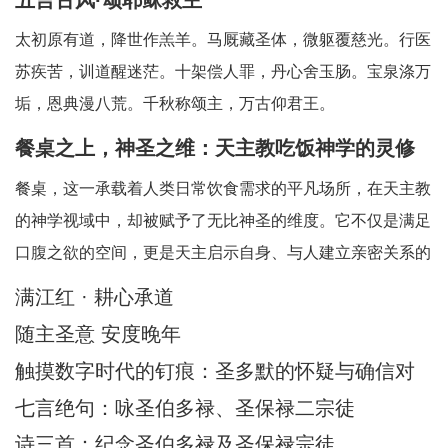
太初原有道，降世作羔羊。马厩藏圣体，微躯覆慈光。行医
苏疾苦，训道醒迷茫。十架偿人罪，丹心舍玉肠。宝泉涤万
垢，恩典漫八荒。千秋称颂主，万古仰君王。
餐桌之上，神圣之维：天主教吃饭神学的灵修
省思
餐桌，这一承载着人类日常饮食需求的平凡场所，在天主教
的神学视域中，却被赋予了无比神圣的维度。它不仅是满足
口腹之欲的空间，更是天主启示自身、与人建立亲密关系的
神圣舞台。天主教吃饭神学中所蕴含的灵修智慧，引领我们
满江红 · 耕心承道
在每一次的用餐时刻，都能敏锐地察觉到天主的临在，领悟
随主圣意 安度晚年
到其中深刻的属灵启迪。在人类日常生活中，
触摸数字时代的钉痕：圣多默的怀疑与确信对
AI时代的信仰启迪
七言绝句：咏圣伯多禄、圣保禄二宗徒
诗三首：纪念圣伯多禄及圣保禄宗徒