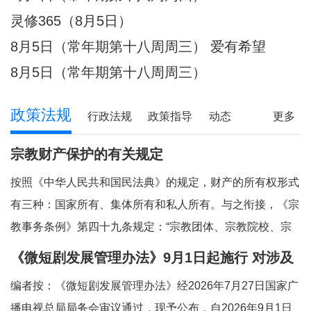
件放心不下的事，
灵修365（8月5日）
8月5日（常年期第十八周周三） 爱有希望
8月5日（常年期第十八周周三）
政策法规
行政法规
政策指导
动态
更多
宗教财产保护的有关规定
按照《中华人民共和国民法典》的规定，财产的所有权形式
有三种：国家所有、集体所有和私人所有。与之衔接，《宗
教事务条例》第四十九条规定：“宗教团体、宗教院校、宗
教活动场所对依法占有的属于国家、集体所有的财产，依照
《微短剧发展管理办法》9月1日起施行 对涉及
法律和国家有关规定管理和使用；对其他合法财产，依法享
宗教内容的微短剧作出规定
编者按：《微短剧发展管理办法》经2026年7月27日国家广
有所有权或者其他财产权利。”对现行法律法
播电视总局局务会审议通过，现予公布，自2026年9月1日