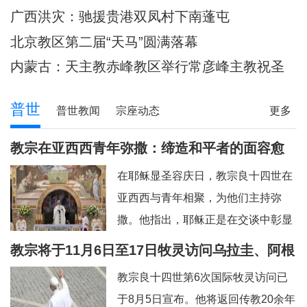
主教调研
80余位神父共祭
广西洪灾：驰援贵港双凤村下南蓬屯
北京教区第二届“天马”圆满落幕
内蒙古：天主教赤峰教区举行常彦峰主教祝圣
典礼
普世
普世教闻
宗座动态
更多
教宗在亚西西青年弥撒：缔造和平者的面容愈
加肖似基督
在耶稣显圣容庆日，教宗良十四世在
亚西西与青年相聚，为他们主持弥
撒。他指出，耶稣正是在交谈中彰显
神圣的容貌，因此我们也应该进入“对
教宗将于11月6日至17日牧灵访问乌拉圭、阿根
话的艺术”。圣方济各、圣女加辣，以
廷和秘鲁
教宗良十四世第6次国际牧灵访问已
及为数众多的其他青年，就是在亚西
于8月5日宣布。他将返回传教20余年