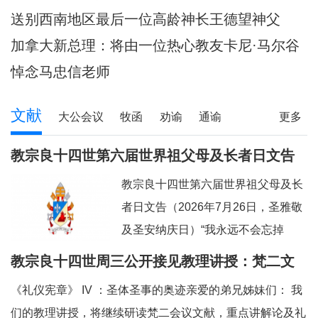
陪伴当地神父们避
送别西南地区最后一位高龄神长王德望神父
加拿大新总理：将由一位热心教友卡尼·马尔谷
担任
悼念马忠信老师
文献
大公会议
牧函
劝谕
通谕
更多
文告
其它
教宗良十四世第六届世界祖父母及长者日文告
及牧灵指引
教宗良十四世第六届世界祖父母及长
者日文告（2026年7月26日，圣雅敬
及圣安纳庆日）“我永远不会忘掉
你。”（参阅：依四十九 15）亲爱的
教宗良十四世周三公开接见教理讲授：梵二文
弟兄姊妹们：上主借着依撒意亚先知
献 III：《礼仪宪章》
《礼仪宪章》 IV ：圣体圣事的奥迹亲爱的弟兄姊妹们： 我
的口，许诺祂永远都不会忘掉我们任
们的教理讲授，将继续研读梵二会议文献，重点讲解论及礼