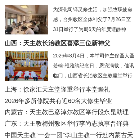
为深化司铎灵修生活，加强牧职使命
感，台州教区全体神父于7月26日至
31日举行了为期6天的年度避静神
工。本次避静特别邀请到上海佘山修
山西：天主教长治教区喜添三位新神父
院的方补课神父前来带领，主题为“更
2026年8月4日，本堂司铎主保圣人圣
深刻地认识真实的耶稣基督”。在当今
若翰·维雅纳纪念日，恩宠满载，佳讯
忙碌而多元的牧灵环境中，此次避静
临门，山西省长治教区主教座堂举行
为神父们提供了一个宝贵的静默与省
司铎祝圣典礼，为张浩然（伯多
上海：徐家汇天主堂隆重举行本堂瞻礼
思时机，帮助大家暂时脱离日常事
禄）、王晋（若望）、刘晓恒（伯多
务，回归内在深
2026年多所修院共有近60名大修生毕业
禄）三位执事授予司铎圣秩。祝圣典
内蒙古：天主教巴彦淖尔教区举行段永昆助理
礼由长治教区丁令斌主教主持，教区
主教祝圣典礼
广东：天主教梅州教区举行李尚志执事晋铎典
办公室主任申学忠神父、主教府本堂
礼
中国天主教“一会一团”李山主教一行赴内蒙古天
韩霄神父襄礼。来自长治教区及各地