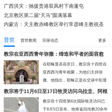
主教调研
80余位神父共祭
广西洪灾：驰援贵港双凤村下南蓬屯
北京教区第二届“天马”圆满落幕
内蒙古：天主教赤峰教区举行常彦峰主教祝圣
典礼
普世
普世教闻
宗座动态
更多
教宗在亚西西青年弥撒：缔造和平者的面容愈
加肖似基督
在耶稣显圣容庆日，教宗良十四世在
亚西西与青年相聚，为他们主持弥
撒。他指出，耶稣正是在交谈中彰显
神圣的容貌，因此我们也应该进入“对
教宗将于11月6日至17日牧灵访问乌拉圭、阿根
话的艺术”。圣方济各、圣女加辣，以
廷和秘鲁
教宗良十四世第6次国际牧灵访问已
及为数众多的其他青年，就是在亚西
于8月5日宣布。他将返回传教20余年