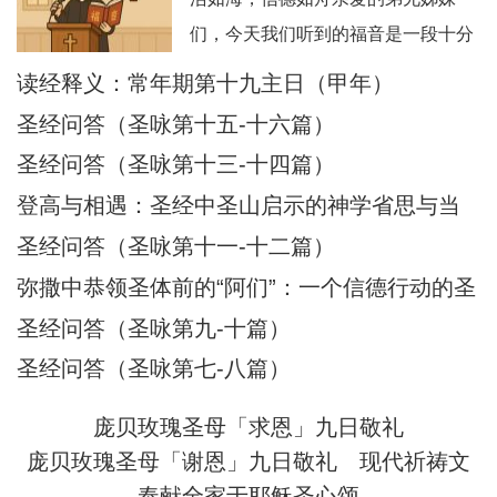
们，今天我们听到的福音是一段十分
震撼人心的经历：耶稣在海面上行
读经释义：常年期第十九主日（甲年）
走，伯多禄也踏浪而行，但因恐惧而
圣经问答（圣咏第十五-十六篇）
下沉，被耶稣所救。这不仅是一段神
圣经问答（圣咏第十三-十四篇）
迹，更是一幅信仰旅程的象征图画。
登高与相遇：圣经中圣山启示的神学省思与当
在这图画中，我们看到：风浪 = 生活
代意义
圣经问答（圣咏第十一-十二篇）
的试炼、恐惧、不安；船 = 教会与我
们的信仰生活；
弥撒中恭领圣体前的“阿们”：一个信德行动的圣
经根源与神学意蕴
圣经问答（圣咏第九-十篇）
圣经问答（圣咏第七-八篇）
庞贝玫瑰圣母「求恩」九日敬礼
庞贝玫瑰圣母「谢恩」九日敬礼
现代祈祷文
奉献全家于耶稣圣心颂