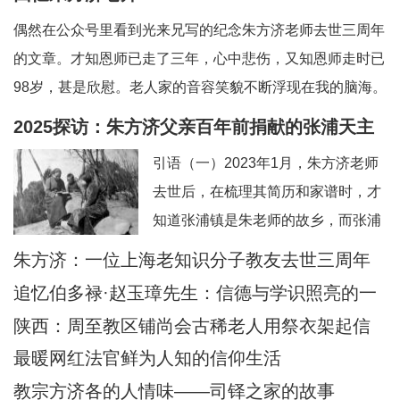
偶然在公众号里看到光来兄写的纪念朱方济老师去世三周年
的文章。才知恩师已走了三年，心中悲伤，又知恩师走时已
98岁，甚是欣慰。老人家的音容笑貌不断浮现在我的脑海。
一、和蔼可亲的英语老师——上海教区知识分子的典范。老
2025探访：朱方济父亲百年前捐献的张浦天主
师向来以严肃可怕著称，但朱老留给我的印象是和蔼可亲，
堂+后记：佘山校友怀念恩师
引语（一）2023年1月，朱方济老师
永远笑眯眯。但对我们的学习极其认真和严肃
去世后，在梳理其简历和家谱时，才
知道张浦镇是朱老师的故乡，而张浦
最早的老堂是其父母早年捐献的祖
朱方济：一位上海老知识分子教友去世三周年
产。期间，时任张浦本堂陆学清神父
追忆伯多禄·赵玉璋先生：信德与学识照亮的一
也提供了一些史料。当时一点也没想
生
陕西：周至教区铺尚会古稀老人用祭衣架起信
到日后还有机会探访张浦堂区。2025
仰与文化传承之桥
最暖网红法官鲜为人知的信仰生活
年2月24—28日，应苏州教区徐宏根
教宗方济各的人情味——司铎之家的故事
主教的邀请，前去苏州教区主教公署