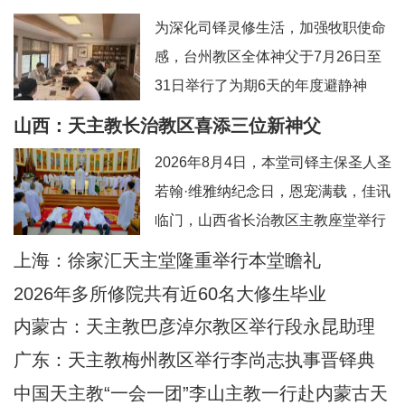
为深化司铎灵修生活，加强牧职使命
感，台州教区全体神父于7月26日至
31日举行了为期6天的年度避静神
工。本次避静特别邀请到上海佘山修
山西：天主教长治教区喜添三位新神父
院的方补课神父前来带领，主题为“更
2026年8月4日，本堂司铎主保圣人圣
深刻地认识真实的耶稣基督”。在当今
若翰·维雅纳纪念日，恩宠满载，佳讯
忙碌而多元的牧灵环境中，此次避静
临门，山西省长治教区主教座堂举行
为神父们提供了一个宝贵的静默与省
司铎祝圣典礼，为张浩然（伯多
上海：徐家汇天主堂隆重举行本堂瞻礼
思时机，帮助大家暂时脱离日常事
禄）、王晋（若望）、刘晓恒（伯多
务，回归内在深
2026年多所修院共有近60名大修生毕业
禄）三位执事授予司铎圣秩。祝圣典
内蒙古：天主教巴彦淖尔教区举行段永昆助理
礼由长治教区丁令斌主教主持，教区
主教祝圣典礼
广东：天主教梅州教区举行李尚志执事晋铎典
办公室主任申学忠神父、主教府本堂
礼
中国天主教“一会一团”李山主教一行赴内蒙古天
韩霄神父襄礼。来自长治教区及各地