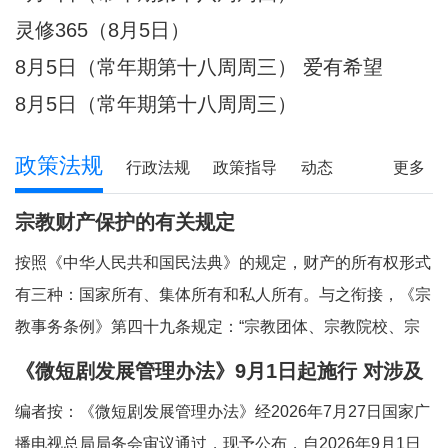
件放心不下的事，
灵修365（8月5日）
8月5日（常年期第十八周周三） 爱有希望
8月5日（常年期第十八周周三）
政策法规
行政法规
政策指导
动态
更多
宗教财产保护的有关规定
按照《中华人民共和国民法典》的规定，财产的所有权形式
有三种：国家所有、集体所有和私人所有。与之衔接，《宗
教事务条例》第四十九条规定：“宗教团体、宗教院校、宗
教活动场所对依法占有的属于国家、集体所有的财产，依照
《微短剧发展管理办法》9月1日起施行 对涉及
法律和国家有关规定管理和使用；对其他合法财产，依法享
宗教内容的微短剧作出规定
编者按：《微短剧发展管理办法》经2026年7月27日国家广
有所有权或者其他财产权利。”对现行法律法
播电视总局局务会审议通过，现予公布，自2026年9月1日