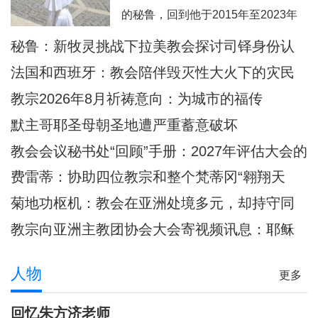
西这里面容变得愈加肖似基督的。教
的秘鲁，回到他于2015年至2023年
宗良十四世8月6日耶稣显圣容庆日在
担任主教的奇克拉约，并前往亚马逊
秘鲁：新牧灵挑战下拉美教会探讨司铎身份认
意大利亚西西天使之后圣母大殿内主
地区内的普卡尔帕。此外，他也要去
同
持弥撒圣祭
法国和西班牙：教会陪伴毁灭性大火下的灾民
教宗方济各的出生地阿根廷，以及将
教宗2026年8月祈祷意向：为城市的福传
近40年没有教宗访问过的乌拉圭。被
默主哥耶圣母朝圣地遭严重蓄意破坏
秘鲁人民视为同胞的普雷沃斯特教
教会会议秘书处“回顾”手册：2027年评估大会的
宗，即将回到他度过多年传教岁月的
准则和指示
安第斯大地，在那里
费雷蒂：协助四位教宗和整个梵蒂冈“翱翔天
际”的妇女
菊地功枢机：教会在亚洲处境多元，却持守同
一信仰
教宗向亚洲主教团协会大会寄视频讯息：耶稣
是我们共融之源
人物
更多
回忆朱方济老师