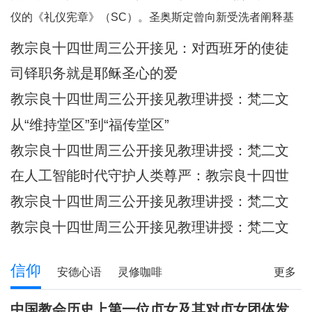
何一个人。祂向我们保证，祂已将我
仪的《礼仪宪章》（SC）。圣奥斯定曾向新受洗者阐释基
们的面容刻在祂的掌心上（参阅：依
督身体的奥迹，他引用了我们刚刚听到的圣保禄的这句经
教宗良十四世周三公开接见：​对西班牙的使徒
四十九 16），祂对我们的爱，比母亲
文：“现在你们是基督的身体，各自都是肢体。”（格前
牧灵访问的反省
对子女的爱更为
司铎职务就是耶稣圣心的爱
12:27）他继而说道：“你们所领受的，正是属
教宗良十四世周三公开接见教理讲授：梵二文
献 III：《礼仪宪章》
从“维持堂区”到“福传堂区”
教宗良十四世周三公开接见教理讲授：梵二文
献 III：《礼仪宪章》
在人工智能时代守护人类尊严：教宗良十四世
首封通谕《伟大的人类》预先品尝
教宗良十四世周三公开接见教理讲授：梵二文
献 III：《礼仪宪章》
教宗良十四世周三公开接见教理讲授：梵二文
献II《教会宪章》
信仰
安德心语
灵修咖啡
更多
圣方济各的足迹
记忆之窗
解读人生
信仰分享
中国教会历史上第一位贞女及其对贞女团体发