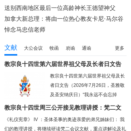
陪伴当地神父们避
送别西南地区最后一位高龄神长王德望神父
加拿大新总理：将由一位热心教友卡尼·马尔谷
担任
悼念马忠信老师
文献
大公会议
牧函
劝谕
通谕
更多
文告
其它
教宗良十四世第六届世界祖父母及长者日文告
及牧灵指引
教宗良十四世第六届世界祖父母及长
者日文告（2026年7月26日，圣雅敬
及圣安纳庆日）“我永远不会忘掉
你。”（参阅：依四十九 15）亲爱的
教宗良十四世周三公开接见教理讲授：梵二文
弟兄姊妹们：上主借着依撒意亚先知
献 III：《礼仪宪章》
《礼仪宪章》 IV ：圣体圣事的奥迹亲爱的弟兄姊妹们： 我
的口，许诺祂永远都不会忘掉我们任
们的教理讲授，将继续研读梵二会议文献，重点讲解论及礼