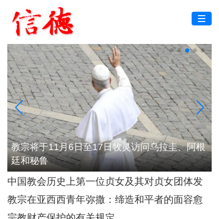
代
教宗将于11月6日至17日牧灵访问乌拉圭、阿根
廷和秘鲁
中国教会历史上第一位贞女及其对贞女团体发
展的深远影响
教宗在亚西西青年弥撒：缔造和平者的面容愈
加肖似基督
宗教财产保护的有关规定