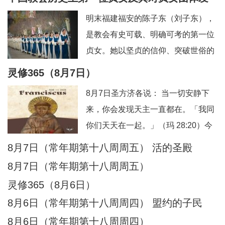
信友园地
奉献生活
婚姻家庭
老人世界
展的深远影响
明末福建福安的陈子东（刘子东），
青年之友
青葱岁月
信仰见证
是教会有史可载、明确可考的第一位
贞女。她以坚贞的信仰、突破世俗的
抉择，开启了本土教会女性独身奉献
灵修365（8月7日）
的先河，被后世誉为“中华第一朵童贞
8月7日圣方济各说： 当一切安静下
花”。其个人圣德与榜样力量，直接催
来，你会发现天主一直都在。「我同
生、推动、规范了我国本土贞女群体
你们天天在一起。」（玛 28:20）今
数百年的发展脉络。一、中华首位贞
日行动：安息在这份临在中。祈祷：
8月7日（常年期第十八周周五） 活的圣殿
女：陈子东完整生平陈子东（1627—
主，你一直与我同在。另：8月8日圣
1665），
8月7日（常年期第十八周周五）
方济各说：当灵魂不再抓紧自己，天
灵修365（8月6日）
主便成了她唯一的依靠。「把你的一
8月6日（常年期第十八周周四） 盟约的子民
切挂虑都托给他，因为他必眷顾你
8月6日（常年期第十八周周四）
们。」（伯前 5:7）今日行动：把一