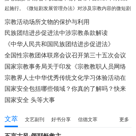
起施行。《微短剧发展管理办法》对涉及宗教内容的微短剧
作出规定。其中，第五条规定，一类微短剧是指投资额度较
宗教活动场所文物的保护与利用
大或者主要剧情涉及政治、军事、外交、国家安全、统战、
民族团结进步促进法中涉宗教条款解读
民族、宗教、司法、公安等内容的特殊题材的微短
《中华人民共和国民族团结进步促进法》
全国性宗教团体联席会议召开第三十五次会议
国家宗教事务局关于印发《宗教教职人员网络
行为规范》的通知
宗教界人士中华优秀传统文化学习体验活动在
武汉启动
国家安全包括哪些领域？你真的了解吗？快来
一起涨知识！
国家安全 头等大事
文萃
文艺副刊
好书分享
信德文萃
更多
诗苑
小小说
写真故事
社会文萃
五言古风·颂耶稣救主