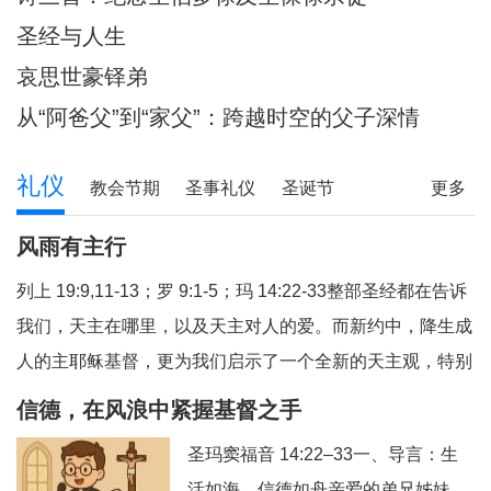
圣经与人生
哀思世豪铎弟
从“阿爸父”到“家父”：跨越时空的父子深情
礼仪
教会节期
圣事礼仪
圣诞节
更多
圣经研读
圣经问答
释经专栏
风雨有主行
列上 19:9,11-13；罗 9:1-5；玛 14:22-33整部圣经都在告诉
我们，天主在哪里，以及天主对人的爱。而新约中，降生成
人的主耶稣基督，更为我们启示了一个全新的天主观，特别
是在艰难困苦中陪伴我们的天主，我们今天从三个方面反省
信德，在风浪中紧握基督之手
福音和读经的教导：（1）祈祷与生活；（2）主步行水面；
圣玛窦福音 14:22–33一、导言：生
（3）有主就平安。1、祈祷与生活祈祷，就
活如海，信德如舟亲爱的弟兄姊妹