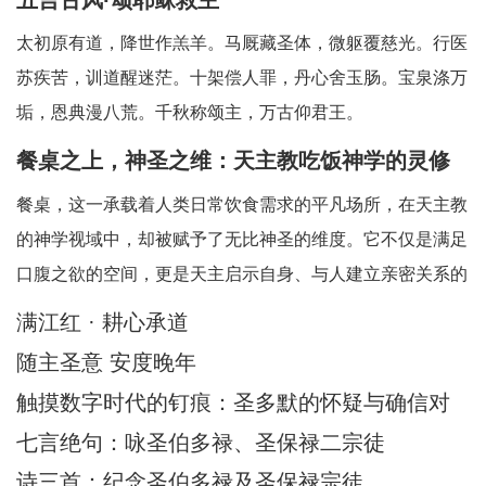
太初原有道，降世作羔羊。马厩藏圣体，微躯覆慈光。行医
苏疾苦，训道醒迷茫。十架偿人罪，丹心舍玉肠。宝泉涤万
垢，恩典漫八荒。千秋称颂主，万古仰君王。
餐桌之上，神圣之维：天主教吃饭神学的灵修
省思
餐桌，这一承载着人类日常饮食需求的平凡场所，在天主教
的神学视域中，却被赋予了无比神圣的维度。它不仅是满足
口腹之欲的空间，更是天主启示自身、与人建立亲密关系的
神圣舞台。天主教吃饭神学中所蕴含的灵修智慧，引领我们
满江红 · 耕心承道
在每一次的用餐时刻，都能敏锐地察觉到天主的临在，领悟
随主圣意 安度晚年
到其中深刻的属灵启迪。在人类日常生活中，
触摸数字时代的钉痕：圣多默的怀疑与确信对
AI时代的信仰启迪
七言绝句：咏圣伯多禄、圣保禄二宗徒
诗三首：纪念圣伯多禄及圣保禄宗徒