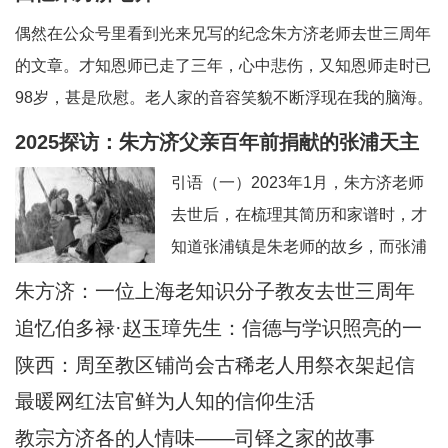
偶然在公众号里看到光来兄写的纪念朱方济老师去世三周年
的文章。才知恩师已走了三年，心中悲伤，又知恩师走时已
98岁，甚是欣慰。老人家的音容笑貌不断浮现在我的脑海。
一、和蔼可亲的英语老师——上海教区知识分子的典范。老
2025探访：朱方济父亲百年前捐献的张浦天主
师向来以严肃可怕著称，但朱老留给我的印象是和蔼可亲，
堂+后记：佘山校友怀念恩师
引语（一）2023年1月，朱方济老师
永远笑眯眯。但对我们的学习极其认真和严肃
去世后，在梳理其简历和家谱时，才
知道张浦镇是朱老师的故乡，而张浦
最早的老堂是其父母早年捐献的祖
朱方济：一位上海老知识分子教友去世三周年
产。期间，时任张浦本堂陆学清神父
追忆伯多禄·赵玉璋先生：信德与学识照亮的一
也提供了一些史料。当时一点也没想
生
陕西：周至教区铺尚会古稀老人用祭衣架起信
到日后还有机会探访张浦堂区。2025
仰与文化传承之桥
最暖网红法官鲜为人知的信仰生活
年2月24—28日，应苏州教区徐宏根
教宗方济各的人情味——司铎之家的故事
主教的邀请，前去苏州教区主教公署