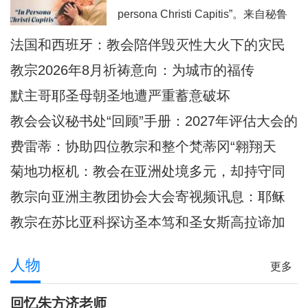
近40年没有教宗访问过的乌拉圭。被
persona Christi Capitis”。来自秘鲁
秘鲁人民视为同胞的普雷沃斯特教
全国46个教会辖区的司铎齐聚一堂，
法国和西班牙：教会陪伴毁灭性大火下的灾民
宗，即将回到他度过多年传教岁月的
共同探讨“作为基督净配、元首和善牧
安第斯大地，在那里
教宗2026年8月祈祷意向：为城市的福传
之圣事性临在的司铎：其身份、灵修
默主哥耶圣母朝圣地遭严重蓄意破坏
与使命”。大会旨在加强司铎之间的弟
教会会议秘书处“回顾”手册：2027年评估大会的
兄情谊，并进一步深化圣秩圣职的身
准则和指示
费雷蒂：协助四位教宗和整个梵蒂冈“翱翔天
份认同。在当前拉丁美洲许多地方教
际”的妇女
会
菊地功枢机：教会在亚洲处境多元，却持守同
一信仰
教宗向亚洲主教团协会大会寄视频讯息：耶稣
是我们共融之源
教宗在苏比亚科探访圣本笃和圣女斯高拉谛加
隐修院
人物
更多
回忆朱方济老师