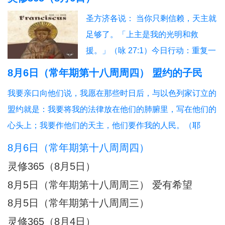
信友园地
奉献生活
婚姻家庭
老人世界
圣方济各说： 当你只剩信赖，天主就
青年之友
青葱岁月
信仰见证
足够了。「上主是我的光明和救
援。」（咏 27:1）今日行动：重复一
句信赖的祈祷。祈祷：主，我信赖
8月6日（常年期第十八周周四） 盟约的子民
你。
我要亲口向他们说，我愿在那些时日后，与以色列家订立的
盟约就是：我要将我的法律放在他们的肺腑里，写在他们的
心头上；我要作他们的天主，他们要作我的人民。（耶
31:31-34）天主遵守与犹太人订立的“旧约”，要与所有人订
8月6日（常年期第十八周周四）
立“新约”：我要做他们的天主；他们要做我的人民。创造万
灵修365（8月5日）
有的天主，竟与自己的受造物建立盟约，甘愿
8月5日（常年期第十八周周三） 爱有希望
8月5日（常年期第十八周周三）
灵修365（8月4日）