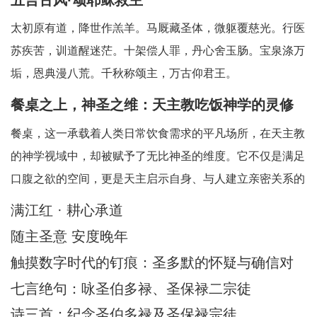
太初原有道，降世作羔羊。马厩藏圣体，微躯覆慈光。行医
苏疾苦，训道醒迷茫。十架偿人罪，丹心舍玉肠。宝泉涤万
垢，恩典漫八荒。千秋称颂主，万古仰君王。
餐桌之上，神圣之维：天主教吃饭神学的灵修
省思
餐桌，这一承载着人类日常饮食需求的平凡场所，在天主教
的神学视域中，却被赋予了无比神圣的维度。它不仅是满足
口腹之欲的空间，更是天主启示自身、与人建立亲密关系的
神圣舞台。天主教吃饭神学中所蕴含的灵修智慧，引领我们
满江红 · 耕心承道
在每一次的用餐时刻，都能敏锐地察觉到天主的临在，领悟
随主圣意 安度晚年
到其中深刻的属灵启迪。在人类日常生活中，
触摸数字时代的钉痕：圣多默的怀疑与确信对
AI时代的信仰启迪
七言绝句：咏圣伯多禄、圣保禄二宗徒
诗三首：纪念圣伯多禄及圣保禄宗徒