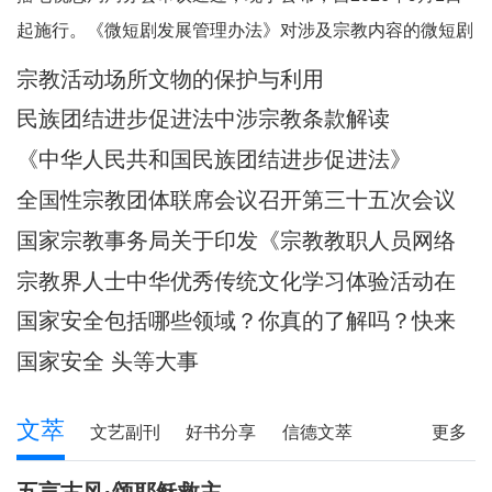
起施行。《微短剧发展管理办法》对涉及宗教内容的微短剧
作出规定。其中，第五条规定，一类微短剧是指投资额度较
宗教活动场所文物的保护与利用
大或者主要剧情涉及政治、军事、外交、国家安全、统战、
民族团结进步促进法中涉宗教条款解读
民族、宗教、司法、公安等内容的特殊题材的微短
《中华人民共和国民族团结进步促进法》
全国性宗教团体联席会议召开第三十五次会议
国家宗教事务局关于印发《宗教教职人员网络
行为规范》的通知
宗教界人士中华优秀传统文化学习体验活动在
武汉启动
国家安全包括哪些领域？你真的了解吗？快来
一起涨知识！
国家安全 头等大事
文萃
文艺副刊
好书分享
信德文萃
更多
诗苑
小小说
写真故事
社会文萃
五言古风·颂耶稣救主