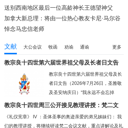
陪伴当地神父们避
送别西南地区最后一位高龄神长王德望神父
加拿大新总理：将由一位热心教友卡尼·马尔谷
担任
悼念马忠信老师
文献
大公会议
牧函
劝谕
通谕
更多
文告
其它
教宗良十四世第六届世界祖父母及长者日文告
及牧灵指引
教宗良十四世第六届世界祖父母及长
者日文告（2026年7月26日，圣雅敬
及圣安纳庆日）“我永远不会忘掉
你。”（参阅：依四十九 15）亲爱的
教宗良十四世周三公开接见教理讲授：梵二文
弟兄姊妹们：上主借着依撒意亚先知
献 III：《礼仪宪章》
《礼仪宪章》 IV ：圣体圣事的奥迹亲爱的弟兄姊妹们： 我
的口，许诺祂永远都不会忘掉我们任
们的教理讲授，将继续研读梵二会议文献，重点讲解论及礼