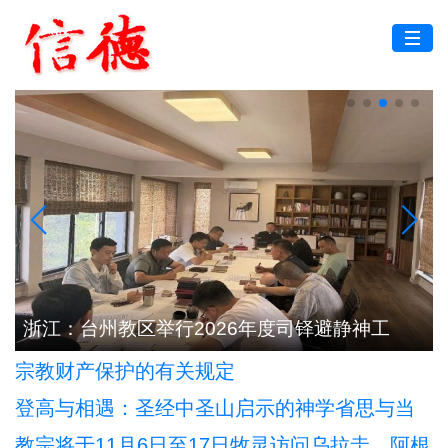
根
浙江：台州教区举行2026年度司铎避静神工
宗教财产保护的有关规定
登高与相遇：圣经中圣山启示的神学省思与当
代意义
教宗将于11月6日至17日牧灵访问乌拉圭、阿根