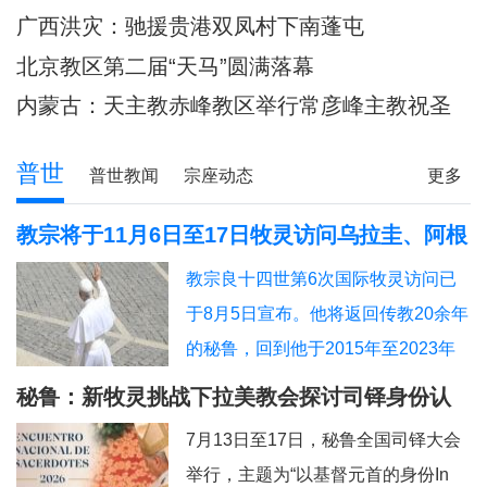
主教调研
80余位神父共祭
广西洪灾：驰援贵港双凤村下南蓬屯
北京教区第二届“天马”圆满落幕
内蒙古：天主教赤峰教区举行常彦峰主教祝圣
典礼
普世
普世教闻
宗座动态
更多
教宗将于11月6日至17日牧灵访问乌拉圭、阿根
廷和秘鲁
教宗良十四世第6次国际牧灵访问已
于8月5日宣布。他将返回传教20余年
的秘鲁，回到他于2015年至2023年
担任主教的奇克拉约，并前往亚马逊
秘鲁：新牧灵挑战下拉美教会探讨司铎身份认
地区内的普卡尔帕。此外，他也要去
同
7月13日至17日，秘鲁全国司铎大会
教宗方济各的出生地阿根廷，以及将
举行，主题为“以基督元首的身份In