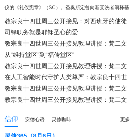
何一个人。祂向我们保证，祂已将我
仪的《礼仪宪章》（SC）。圣奥斯定曾向新受洗者阐释基
们的面容刻在祂的掌心上（参阅：依
督身体的奥迹，他引用了我们刚刚听到的圣保禄的这句经
教宗良十四世周三公开接见：​对西班牙的使徒
四十九 16），祂对我们的爱，比母亲
文：“现在你们是基督的身体，各自都是肢体。”（格前
牧灵访问的反省
对子女的爱更为
司铎职务就是耶稣圣心的爱
12:27）他继而说道：“你们所领受的，正是属
教宗良十四世周三公开接见教理讲授：梵二文
献 III：《礼仪宪章》
从“维持堂区”到“福传堂区”
教宗良十四世周三公开接见教理讲授：梵二文
献 III：《礼仪宪章》
在人工智能时代守护人类尊严：教宗良十四世
首封通谕《伟大的人类》预先品尝
教宗良十四世周三公开接见教理讲授：梵二文
献 III：《礼仪宪章》
教宗良十四世周三公开接见教理讲授：梵二文
献II《教会宪章》
信仰
安德心语
灵修咖啡
更多
圣方济各的足迹
记忆之窗
解读人生
信仰分享
灵修365（8月6日）