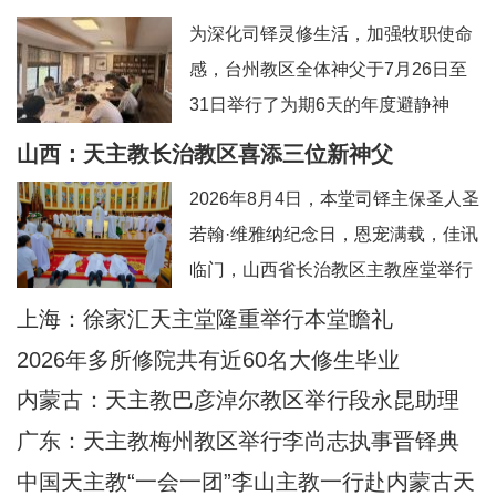
为深化司铎灵修生活，加强牧职使命
感，台州教区全体神父于7月26日至
31日举行了为期6天的年度避静神
工。本次避静特别邀请到上海佘山修
山西：天主教长治教区喜添三位新神父
院的方补课神父前来带领，主题为“更
2026年8月4日，本堂司铎主保圣人圣
深刻地认识真实的耶稣基督”。在当今
若翰·维雅纳纪念日，恩宠满载，佳讯
忙碌而多元的牧灵环境中，此次避静
临门，山西省长治教区主教座堂举行
为神父们提供了一个宝贵的静默与省
司铎祝圣典礼，为张浩然（伯多
上海：徐家汇天主堂隆重举行本堂瞻礼
思时机，帮助大家暂时脱离日常事
禄）、王晋（若望）、刘晓恒（伯多
务，回归内在深
2026年多所修院共有近60名大修生毕业
禄）三位执事授予司铎圣秩。祝圣典
内蒙古：天主教巴彦淖尔教区举行段永昆助理
礼由长治教区丁令斌主教主持，教区
主教祝圣典礼
广东：天主教梅州教区举行李尚志执事晋铎典
办公室主任申学忠神父、主教府本堂
礼
中国天主教“一会一团”李山主教一行赴内蒙古天
韩霄神父襄礼。来自长治教区及各地