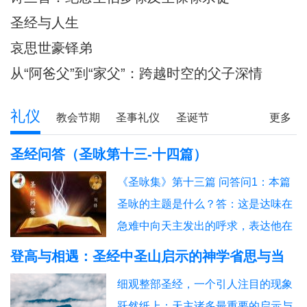
圣经与人生
哀思世豪铎弟
从“阿爸父”到“家父”：跨越时空的父子深情
礼仪
教会节期
圣事礼仪
圣诞节
更多
圣经研读
圣经问答
释经专栏
圣经问答（圣咏第十三-十四篇）
《圣咏集》第十三篇 问答问1：本篇
圣咏的主题是什么？答：这是达味在
急难中向天主发出的呼求，表达他在
痛苦、困惑与孤寂中的感受，同时也
登高与相遇：圣经中圣山启示的神学省思与当
是一个从哀诉转向信赖与赞美的祈
代意义
细观整部圣经，一个引人注目的现象
祷。问2：“上主，你把我全然遗忘，
跃然纸上：天主诸多最重要的启示与