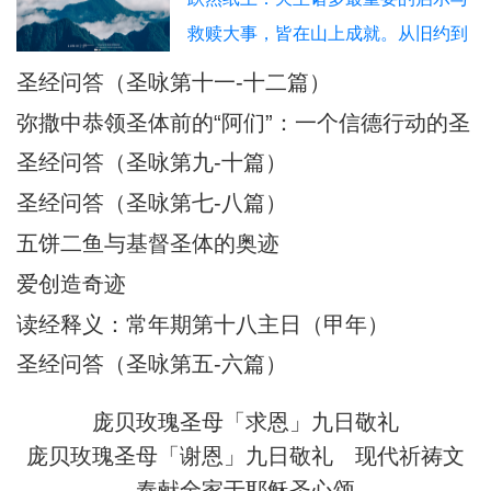
要到何时？”这句表达了什么情绪？
救赎大事，皆在山上成就。从旧约到
答：这句话流露出极大的痛苦与孤
新约，“山”始终是天主与人相遇的特
圣经问答（圣咏第十一-十二篇）
单，诗人感到自己被天主遗弃了。他
选之地。教宗方济各曾指出，在圣经
重复“要到何时”
弥撒中恭领圣体前的“阿们”：一个信德行动的圣
中，“山是天主向我们启示他自己、认
经根源与神学意蕴
圣经问答（圣咏第九-十篇）
识他的地方”。这一地理上的重复绝非
圣经问答（圣咏第七-八篇）
偶然，而是蕴含着深刻的神学意涵
五饼二鱼与基督圣体的奥迹
——山，既是物理高度，更是属灵高
度；既是
爱创造奇迹
读经释义：常年期第十八主日（甲年）
圣经问答（圣咏第五-六篇）
庞贝玫瑰圣母「求恩」九日敬礼
庞贝玫瑰圣母「谢恩」九日敬礼
现代祈祷文
奉献全家于耶稣圣心颂